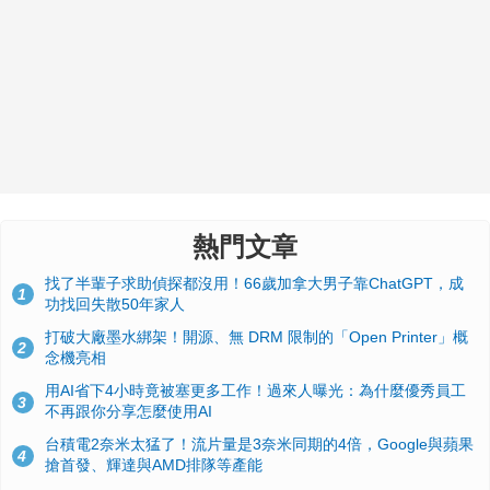
熱門文章
找了半輩子求助偵探都沒用！66歲加拿大男子靠ChatGPT，成
1
功找回失散50年家人
打破大廠墨水綁架！開源、無 DRM 限制的「Open Printer」概
2
念機亮相
用AI省下4小時竟被塞更多工作！過來人曝光：為什麼優秀員工
3
不再跟你分享怎麼使用AI
台積電2奈米太猛了！流片量是3奈米同期的4倍，Google與蘋果
4
搶首發、輝達與AMD排隊等產能