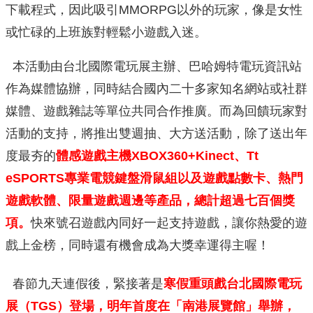
下載程式，因此吸引MMORPG以外的玩家，像是女性
或忙碌的上班族對輕鬆小遊戲入迷。
本活動由台北國際電玩展主辦、巴哈姆特電玩資訊站
作為媒體協辦，同時結合國內二十多家知名網站或社群
媒體、遊戲雜誌等單位共同合作推廣。而為回饋玩家對
活動的支持，將推出雙週抽、大方送活動，除了送出年
度最夯的
體感遊戲主機
XBOX360+Kinect
、
Tt
eSPORTS
專業電競鍵盤滑鼠組以及遊戲點數卡、熱門
遊戲軟體、限量遊戲週邊等產品，總計超過七百個獎
項。
快來號召遊戲內同好一起支持遊戲，讓你熱愛的遊
戲上金榜，同時還有機會成為大獎幸運得主喔！
春節九天連假後，緊接著是
寒假重頭戲台北國際電玩
展（
TGS
）登場，明年首度在「南港展覽館」舉辦，