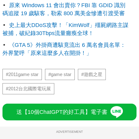
原來 Windows 11 會出賣你？FBI 靠 GDID 識別
碼追蹤 19 歲駭客，勒索 800 萬美金慘遭引渡受審
史上最大DDoS攻擊！「KimWolf」殭屍網路主謀
被捕，破紀錄30Tbps流量癱瘓全球！
《GTA 5》外掛商遭駭竟流出 6 萬名會員名單：
外界驚呼「原來這麼多人在開掛！」
#2011game star
#game star
#遊戲之星
#2012台北國際電玩展
送【10個ChatGPT的好工具】電子書
ADVERTISEMENT