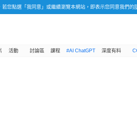
，若您點選「我同意」或繼續瀏覽本網站，即表示您同意我們的
片
活動
討論區
課程
#AI ChatGPT
深度有料
C