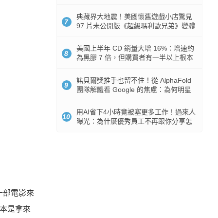
512GB 起跳
典藏界大地震！美國懷舊遊戲小店驚見
7
97 片未公開版《超級瑪利歐兄弟》變體
任天堂卡帶
美國上半年 CD 銷量大增 16%：增速約
8
為黑膠 7 倍，但購買者有一半以上根本
沒有播放器
諾貝爾獎推手也留不住！從 AlphaFold
9
團隊解體看 Google 的焦慮：為何明星
實驗室要為 Gemini 讓路？
用AI省下4小時竟被塞更多工作！過來人
10
曝光：為什麼優秀員工不再跟你分享怎
麼使用AI
一部電影來
根本是拿來