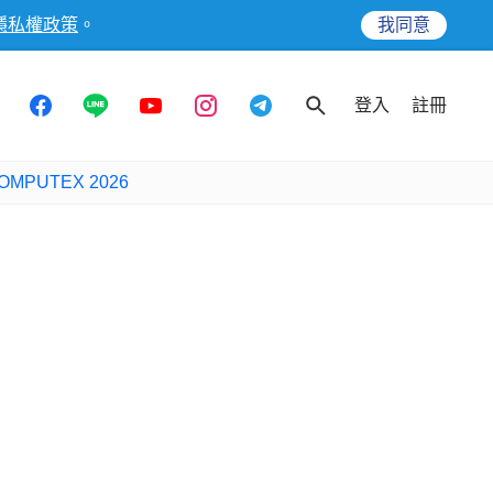
隱私權政策
。
我同意
登入
註冊
OMPUTEX 2026