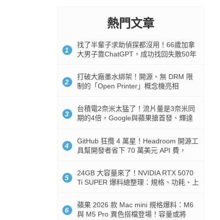
熱門文章
找了半輩子求助偵探都沒用！66歲加拿
1
大男子靠ChatGPT，成功找回失散50年
家人
打破大廠墨水綁架！開源、無 DRM 限
2
制的「Open Printer」概念機亮相
台積電2奈米太猛了！流片量是3奈米同
3
期的4倍，Google與蘋果搶首發、輝達
與AMD排隊等產能
GitHub 狂攬 4 萬星！Headroom 開源工
4
具幫開發者省下 70 萬美元 API 費，
Token 消耗暴降 92%
24GB 大容量來了！NVIDIA RTX 5070
5
Ti SUPER 爆料總整理：規格、功耗、上
市時間
蘋果 2026 款 Mac mini 規格爆料：M6
6
與 M5 Pro 異色搭檔登場！容量或將