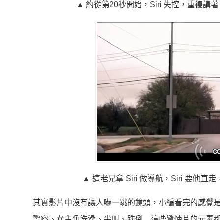
▲ 約從第20秒開始，Siri 失控，重複講著
▲ 這老兄拿 Siri 做導航，Siri 
其實影片中沒有讓人嚇一跳的鏡頭，小編看完的感覺是蠻搞笑的
警察、女主角洗澡、尖叫、跌倒…這些驚悚片的元素