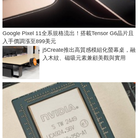
Google Pixel 11全系規格流出！搭載Tensor G6晶片且
入手價調漲至899美元
j5Create推出高質感模組化螢幕桌，融
入木紋、磁吸元素兼顧美觀與實用