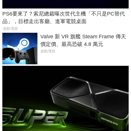
PS6要來了？索尼總裁曝次世代主機「不只是PC替代
品」，目標走出客廳、進軍電競桌面
遊戲/電競
Valve 新 VR 旗艦 Steam Frame 傳天
價定價、最高恐破 4.8 萬元
遊戲/電競