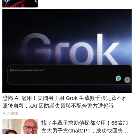
恐怖 AI 濫用！美國男子用 Grok 生成數千張兒童不雅
照後自殺，xAI 因防護失靈與不配合警方遭起訴
AI/大數據
找了半輩子求助偵探都沒用！66歲加
拿大男子靠ChatGPT，成功找回失散