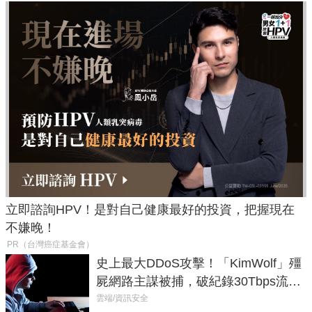
立即諮詢HPV！是對自己健康最好的投資，把握現在
不嫌晚！
PR（台灣癌症基金會）
史上最大DDoS攻擊！「KimWolf」殭
屍網路主謀被捕，破紀錄30Tbps流量
癱瘓全球！
雲端/資訊安全