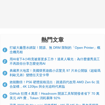
熱門文章
打破大廠墨水綁架！開源、無 DRM 限制的「Open Printer」概
1
念機亮相
用AI省下4小時竟被塞更多工作！過來人曝光：為什麼優秀員工
2
不再跟你分享怎麼使用AI
典藏界大地震！美國懷舊遊戲小店驚見 97 片未公開版《超級瑪
3
利歐兄弟》變體任天堂卡帶
效能翻倍！PS6 硬體規格流出：跳過四代改用 AMD Zen 6c 混
4
合架構，4K 120fps 與全光追時代來臨
GitHub 狂攬 4 萬星！Headroom 開源工具幫開發者省下 70 萬
5
美元 API 費，Token 消耗暴降 92%