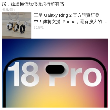
蹤，延遲極低玩模擬飛行超有感
遊戲/電競
三星 Galaxy Ring 2 官方證實研發
中！傳將支援 iPhone，還有強大的 AI
與智慧家電連動功能
3C新品