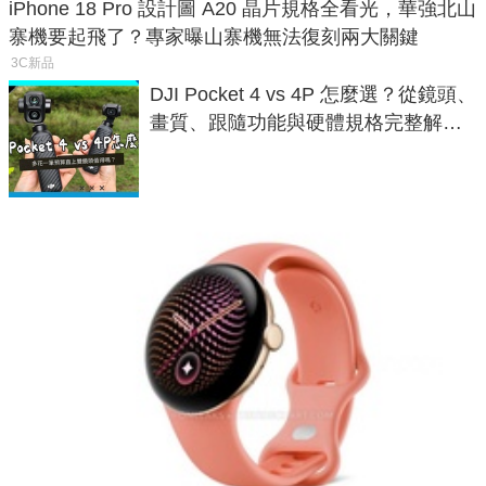
iPhone 18 Pro 設計圖 A20 晶片規格全看光，華強北山
寨機要起飛了？專家曝山寨機無法復刻兩大關鍵
3C新品
DJI Pocket 4 vs 4P 怎麼選？從鏡頭、
畫質、跟隨功能與硬體規格完整解
析，一次看懂兩台差異