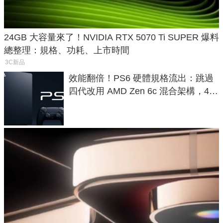
24GB 大容量來了！NVIDIA RTX 5070 Ti SUPER 爆料
總整理：規格、功耗、上市時間
3C新品
效能翻倍！PS6 硬體規格流出：跳過
四代改用 AMD Zen 6c 混合架構，4K
120fps 與全光追時代來臨