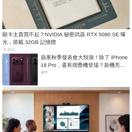
顯卡太貴買不起？NVIDIA 秘密武器 RTX 5090 SE 曝
光，搭載 32GB 記憶體
3C新品
蘋果秋季發表會大預測！除了 iPhone
18 Pro，還有摺疊機登場？新機亮點
預測一次看
趨勢