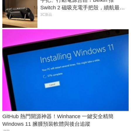
Switch 2 磁吸充電手把殼，續航最高
延長 1.5 倍
3C新品
GitHub 熱門開源神器！Winhance 一鍵安全精簡
Windows 11 臃腫預裝軟體與後台追蹤