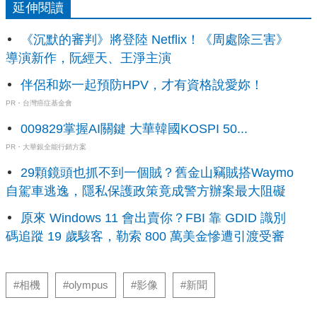
延伸閱讀
《沉默的審判》將登陸 Netflix！《周處除三害》
導演新作，阮經天、王淨主演
伴侶和妳一起預防HPV，才有資格說愛妳！
PR・台灣癌症基金會
009829掌握AI關鍵 大華韓國KOSPI 50...
PR・大華銀全能行銷方案
29顆鏡頭也抓不到一個賊？舊金山竊賊搭Waymo
自駕車逃逸，隱私保護政策竟成警方辦案最大阻礙
原來 Windows 11 會出賣你？FBI 靠 GDID 識別
碼追蹤 19 歲駭客，勒索 800 萬美金慘遭引渡受審
#相機
#olympus
#影像
#新聞