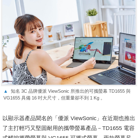
▲
知名 3C 品牌優派 ViewSonic 所推出的可攜螢幕 TD1655 與
VG1655 具備 16 吋大尺寸，但重量卻不到 1 Kg 。
以顯示器產品聞名的「優派 ViewSonic」在近期也推出
了主打輕巧又堅固耐用的攜帶螢幕產品－TD1655 電容