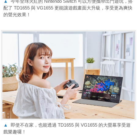
▲
今年全球火紅的 Nintendo Switch 可以方便攜帶出門遊玩，搭
配了 TD1655 與 VG1655 更能讓遊戲畫面大升級，享受更為爽快
的聲光效果！
▲
即使不在家，也能透過 TD1655 與 VG1655 的大螢幕享受遊
戲樂趣囉！