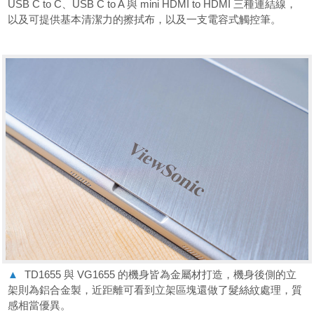
USB C to C、USB C to A 與 mini HDMI to HDMI 三種連結線，
以及可提供基本清潔力的擦拭布，以及一支電容式觸控筆。
▲
TD1655 與 VG1655 的機身皆為金屬材打造，機身後側的立
架則為鋁合金製，近距離可看到立架區塊還做了髮絲紋處理，質
感相當優異。