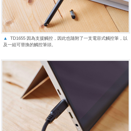
▲
TD1655 因為支援觸控，因此也隨附了一支電容式觸控筆，以
及一組可替換的觸控筆頭。