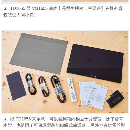
▲
TD1655 與 VG1655 基本上是雙生機種，主要差別在於外盒
包裝也大同小異。
▲
以 TD1655 來示意，可以看到箱內物品十分豐富，除了螢幕
本體，也隨附了可保護螢幕的磁吸式保護蓋，另外也有供電器與