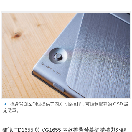
▲
機身背面左側也提供了四方向操控桿，可控制螢幕的 OSD 設
定選單。
雖說 TD1655 與 VG1655 兩款攜帶螢幕從體積與外觀