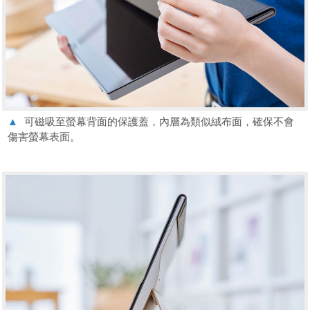
▲
可磁吸至螢幕背面的保護蓋，內層為類似絨布面，確保不會
傷害螢幕表面。