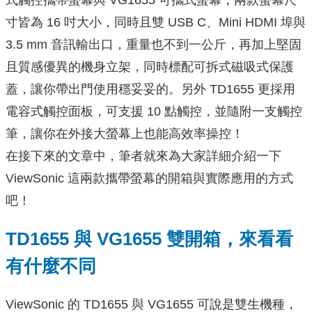
式觸控攜帶螢幕與 VG1655 可攜式螢幕，兩款螢幕尺
寸皆為 16 吋大小，同時且雙 USB C、Mini HDMI 埠與
3.5 mm 音訊輸出口，重量也不到一公斤，再加上堅固
且質感優異的機身立架，同時標配可拆式磁吸式保護
蓋，讓你帶出門使用穩妥妥的。另外 TD1655 更採用
電容式觸控面板，可支援 10 點觸控，並隨附一支觸控
筆，讓你在外接大螢幕上也能高效率操控！
在接下來的文章中，筆者就來為大家詳細介紹一下
ViewSonic 這兩款攜帶螢幕的開箱與實際應用的方式
吧！
TD1655 與 VG1655 雙開箱，來看看
有什麼不同
ViewSonic 的 TD1655 與 VG1655 可說是雙生機種，