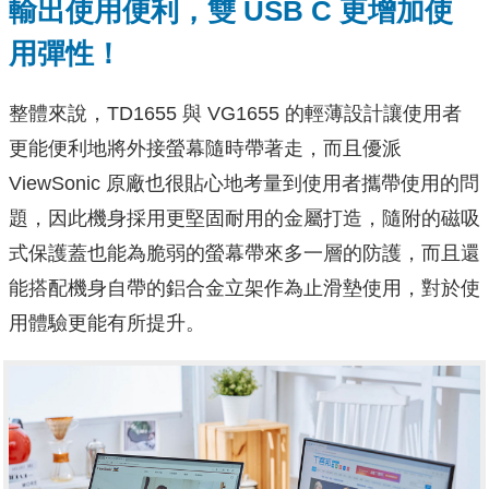
輸出使用便利，雙 USB C 更增加使
用彈性！
整體來說，TD1655 與 VG1655 的輕薄設計讓使用者
更能便利地將外接螢幕隨時帶著走，而且優派
ViewSonic 原廠也很貼心地考量到使用者攜帶使用的問
題，因此機身採用更堅固耐用的金屬打造，隨附的磁吸
式保護蓋也能為脆弱的螢幕帶來多一層的防護，而且還
能搭配機身自帶的鋁合金立架作為止滑墊使用，對於使
用體驗更能有所提升。