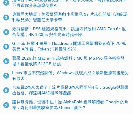
2
不再跟你分享怎麼使用AI
典藏界大地震！美國懷舊遊戲小店驚見 97 片未公開版《超級瑪
3
利歐兄弟》變體任天堂卡帶
效能翻倍！PS6 硬體規格流出：跳過四代改用 AMD Zen 6c 混
4
合架構，4K 120fps 與全光追時代來臨
GitHub 狂攬 4 萬星！Headroom 開源工具幫開發者省下 70 萬
5
美元 API 費，Token 消耗暴降 92%
蘋果 2026 款 Mac mini 規格爆料：M6 與 M5 Pro 異色搭檔登
6
場！容量或將 512GB 起跳
Linux 市占率突然翻倍、Windows 跌破六成？最新數據背後恐另
7
有原因
台積電2奈米太猛了！流片量是3奈米同期的4倍，Google與蘋果
8
搶首發、輝達與AMD排隊等產能
諾貝爾獎推手也留不住！從 AlphaFold 團隊解體看 Google 的焦
9
慮：為何明星實驗室要為 Gemini 讓路？
ASUS Pad 開賣！12.2 吋雙層 OLED、售價 19,900 元，指定電
10
信資費最低 0 元入手