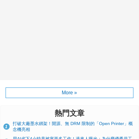
More »
熱門文章
打破大廠墨水綁架！開源、無 DRM 限制的「Open Printer」概
1
念機亮相
用AI省下4小時竟被塞更多工作！過來人曝光：為什麼優秀員工