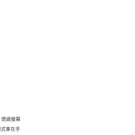
式，透過螢幕
模式拿在手