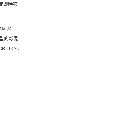
更能即時被
AM 與
各類型的影像
 100%