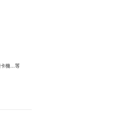
0 讀卡機…等