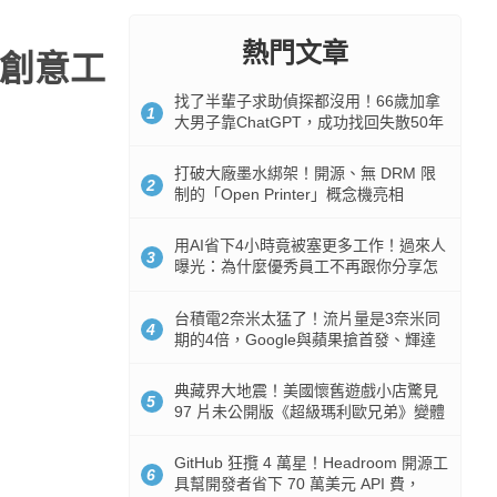
熱門文章
專為創意工
找了半輩子求助偵探都沒用！66歲加拿
1
大男子靠ChatGPT，成功找回失散50年
家人
打破大廠墨水綁架！開源、無 DRM 限
2
制的「Open Printer」概念機亮相
用AI省下4小時竟被塞更多工作！過來人
3
曝光：為什麼優秀員工不再跟你分享怎
麼使用AI
台積電2奈米太猛了！流片量是3奈米同
4
期的4倍，Google與蘋果搶首發、輝達
與AMD排隊等產能
典藏界大地震！美國懷舊遊戲小店驚見
5
97 片未公開版《超級瑪利歐兄弟》變體
任天堂卡帶
GitHub 狂攬 4 萬星！Headroom 開源工
6
具幫開發者省下 70 萬美元 API 費，