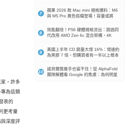
Token 消耗暴降 92%
蘋果 2026 款 Mac mini 規格爆料：M6
7
與 M5 Pro 異色搭檔登場！容量或將
512GB 起跳
效能翻倍！PS6 硬體規格流出：跳過四
8
代改用 AMD Zen 6c 混合架構，4K
120fps 與全光追時代來臨
美國上半年 CD 銷量大增 16%：增速約
9
為黑膠 7 倍，但購買者有一半以上根本
沒有播放器
諾貝爾獎推手也留不住！從 AlphaFold
10
團隊解體看 Google 的焦慮：為何明星
實驗室要為 Gemini 讓路？
玩家，許多
多專為這類
發表的
系列更考量
箱與深度評