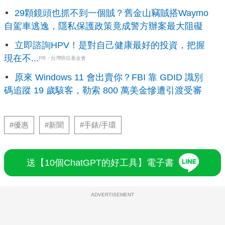
29顆鏡頭也抓不到一個賊？舊金山竊賊搭Waymo
自駕車逃逸，隱私保護政策竟成警方辦案最大阻礙
立即諮詢HPV！是對自己健康最好的投資，把握
現在不...
PR・台灣癌症基金會
原來 Windows 11 會出賣你？FBI 靠 GDID 識別
碼追蹤 19 歲駭客，勒索 800 萬美金慘遭引渡受審
#優惠
#新聞
#手錶/手環
送【10個ChatGPT的好工具】電子書
ADVERTISEMENT