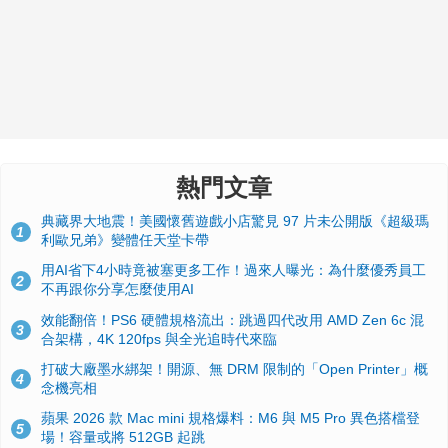
熱門文章
典藏界大地震！美國懷舊遊戲小店驚見 97 片未公開版《超級瑪
1
利歐兄弟》變體任天堂卡帶
用AI省下4小時竟被塞更多工作！過來人曝光：為什麼優秀員工
2
不再跟你分享怎麼使用AI
效能翻倍！PS6 硬體規格流出：跳過四代改用 AMD Zen 6c 混
3
合架構，4K 120fps 與全光追時代來臨
打破大廠墨水綁架！開源、無 DRM 限制的「Open Printer」概
4
念機亮相
蘋果 2026 款 Mac mini 規格爆料：M6 與 M5 Pro 異色搭檔登
5
場！容量或將 512GB 起跳