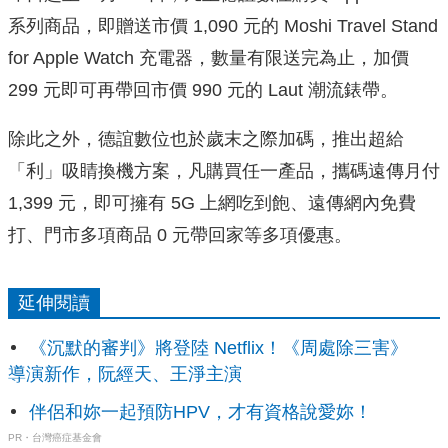
系列商品，即贈送市價 1,090 元的 Moshi Travel Stand
for Apple Watch 充電器，數量有限送完為止，加價
299 元即可再帶回市價 990 元的 Laut 潮流錶帶。
除此之外，德誼數位也於歲末之際加碼，推出超給
「利」吸睛換機方案，凡購買任一產品，攜碼遠傳月付
1,399 元，即可擁有 5G 上網吃到飽、遠傳網內免費
打、門市多項商品 0 元帶回家等多項優惠。
延伸閱讀
《沉默的審判》將登陸 Netflix！《周處除三害》
導演新作，阮經天、王淨主演
伴侶和妳一起預防HPV，才有資格說愛妳！
PR・台灣癌症基金會