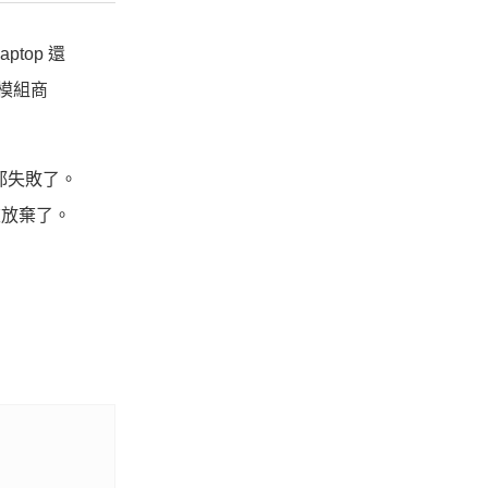
top 還
的模組商
都失敗了。
被放棄了。