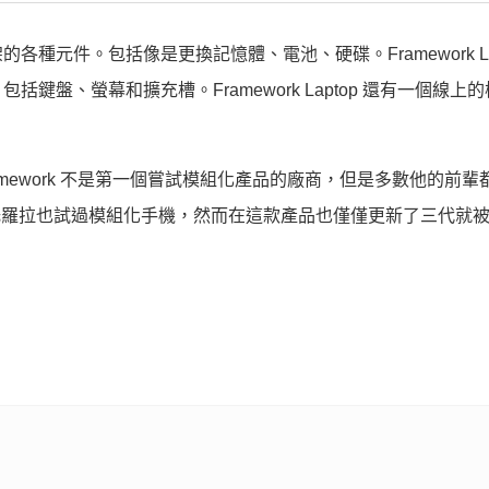
元件。包括像是更換記憶體、電池、硬碟。Framework Lap
盤、螢幕和擴充槽。Framework Laptop 還有一個線上
mework 不是第一個嘗試模組化產品的廠商，但是多數他的前輩
摩托羅拉也試過模組化手機，然而在這款產品也僅僅更新了三代就
》導演新作，阮經天、王淨主演
・台灣癌症基金會
o自駕車逃逸，隱私保護政策竟成警方辦案最大阻礙