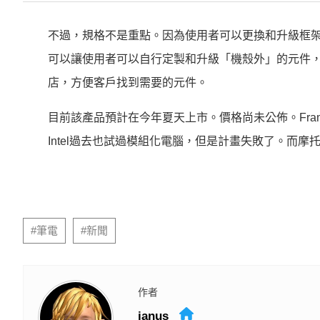
不過，規格不是重點。因為使用者可以更換和升級框架的各種
可以讓使用者可以自行定製和升級「機殼外」的元件，包括鍵
店，方便客戶找到需要的元件。
目前該產品預計在今年夏天上市。價格尚未公佈。Fra
Intel過去也試過模組化電腦，但是計畫失敗了。而
延伸閱讀
《沉默的審判》將登陸 Netflix！《周處除三害
1/2機率淪陷！你是好男人還是渣男？關鍵在這
PR
29顆鏡頭也抓不到一個賊？舊金山竊賊搭Waym