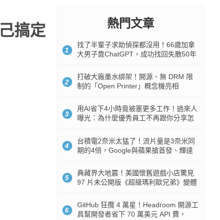
熱門文章
自己搞定
找了半輩子求助偵探都沒用！66歲加拿
1
大男子靠ChatGPT，成功找回失散50年
家人
打破大廠墨水綁架！開源、無 DRM 限
2
制的「Open Printer」概念機亮相
用AI省下4小時竟被塞更多工作！過來人
3
曝光：為什麼優秀員工不再跟你分享怎
麼使用AI
台積電2奈米太猛了！流片量是3奈米同
4
期的4倍，Google與蘋果搶首發、輝達
與AMD排隊等產能
典藏界大地震！美國懷舊遊戲小店驚見
5
97 片未公開版《超級瑪利歐兄弟》變體
任天堂卡帶
GitHub 狂攬 4 萬星！Headroom 開源工
6
具幫開發者省下 70 萬美元 API 費，