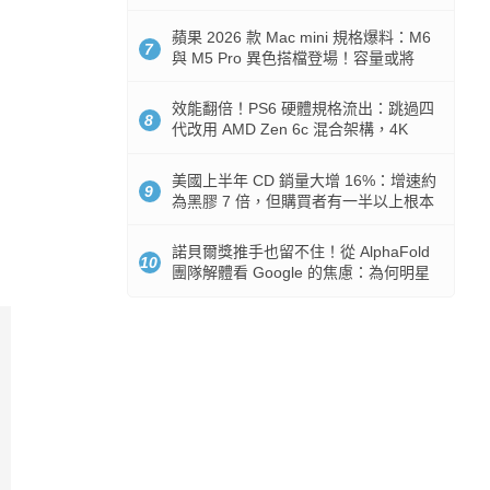
Token 消耗暴降 92%
蘋果 2026 款 Mac mini 規格爆料：M6
7
與 M5 Pro 異色搭檔登場！容量或將
512GB 起跳
效能翻倍！PS6 硬體規格流出：跳過四
8
代改用 AMD Zen 6c 混合架構，4K
120fps 與全光追時代來臨
美國上半年 CD 銷量大增 16%：增速約
9
為黑膠 7 倍，但購買者有一半以上根本
沒有播放器
諾貝爾獎推手也留不住！從 AlphaFold
10
團隊解體看 Google 的焦慮：為何明星
實驗室要為 Gemini 讓路？