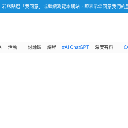
，若您點選「我同意」或繼續瀏覽本網站，即表示您同意我們的
片
活動
討論區
課程
#AI ChatGPT
深度有料
C