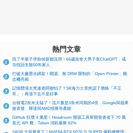
熱門文章
找了半輩子求助偵探都沒用！66歲加拿大男子靠ChatGPT，成
1
功找回失散50年家人
打破大廠墨水綁架！開源、無 DRM 限制的「Open Printer」概
2
念機亮相
記憶體漲太兇連老闆都怕了？SK海力士竟然認了價格「不正
3
常」：再漲下去不是好事
台積電2奈米太猛了！流片量是3奈米同期的4倍，Google與蘋果
4
搶首發、輝達與AMD排隊等產能
GitHub 狂攬 4 萬星！Headroom 開源工具幫開發者省下 70 萬
5
美元 API 費，Token 消耗暴降 92%
24GB 大容量來了！NVIDIA RTX 5070 Ti SUPER 爆料總整理：