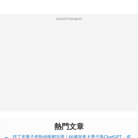
ADVERTISEMENT
熱門文章
找了半輩子求助偵探都沒用！66歲加拿大男子靠ChatGPT，成