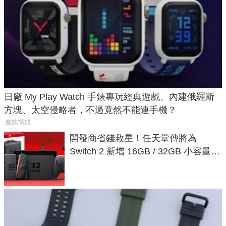
日廠 My Play Watch 手錶專玩經典遊戲、內建俄羅斯
方塊、太空侵略者，不過竟然不能連手機？
遊戲/電競
開發商省錢救星！任天堂傳將為
Switch 2 新增 16GB / 32GB 小容量遊
戲卡的選擇