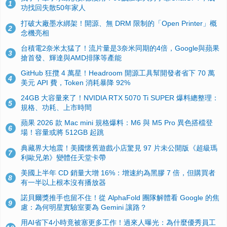
1
功找回失散50年家人
打破大廠墨水綁架！開源、無 DRM 限制的「Open Printer」概
2
念機亮相
台積電2奈米太猛了！流片量是3奈米同期的4倍，Google與蘋果
3
搶首發、輝達與AMD排隊等產能
GitHub 狂攬 4 萬星！Headroom 開源工具幫開發者省下 70 萬
4
美元 API 費，Token 消耗暴降 92%
24GB 大容量來了！NVIDIA RTX 5070 Ti SUPER 爆料總整理：
5
規格、功耗、上市時間
蘋果 2026 款 Mac mini 規格爆料：M6 與 M5 Pro 異色搭檔登
6
場！容量或將 512GB 起跳
典藏界大地震！美國懷舊遊戲小店驚見 97 片未公開版《超級瑪
7
利歐兄弟》變體任天堂卡帶
美國上半年 CD 銷量大增 16%：增速約為黑膠 7 倍，但購買者
8
有一半以上根本沒有播放器
諾貝爾獎推手也留不住！從 AlphaFold 團隊解體看 Google 的焦
9
慮：為何明星實驗室要為 Gemini 讓路？
用AI省下4小時竟被塞更多工作！過來人曝光：為什麼優秀員工