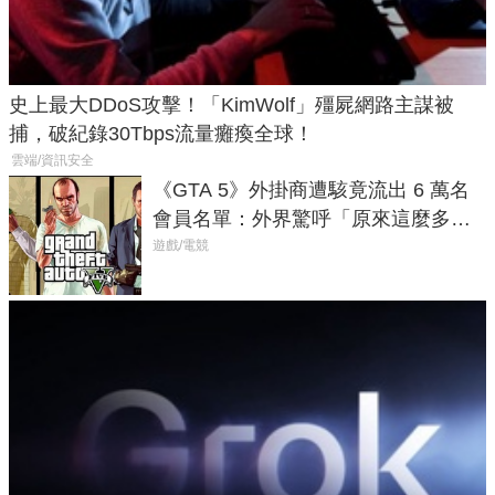
史上最大DDoS攻擊！「KimWolf」殭屍網路主謀被
捕，破紀錄30Tbps流量癱瘓全球！
雲端/資訊安全
《GTA 5》外掛商遭駭竟流出 6 萬名
會員名單：外界驚呼「原來這麼多人
在開掛！」
遊戲/電競