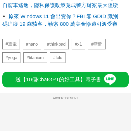
自駕車逃逸，隱私保護政策竟成警方辦案最大阻礙
原來 Windows 11 會出賣你？FBI 靠 GDID 識別
碼追蹤 19 歲駭客，勒索 800 萬美金慘遭引渡受審
#筆電
#nano
#thinkpad
#x1
#新聞
#yoga
#titanium
#fold
送【10個ChatGPT的好工具】電子書
ADVERTISEMENT