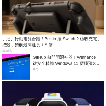
手把、行動電源合體！Belkin 推 Switch 2 磁吸充電手
把殼，續航最高延長 1.5 倍
3C新品
GitHub 熱門開源神器！Winhance 一
鍵安全精簡 Windows 11 臃腫預裝軟
體與後台追蹤
趨勢