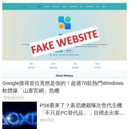
Google搜尋首位竟然是假的！超過70款熱門Windows
軟體爆「山寨官網」危機
雲端/資訊安全
PS6要來了？索尼總裁曝次世代主機
「不只是PC替代品」，目標走出客
廳、進軍電競桌面
遊戲/電競