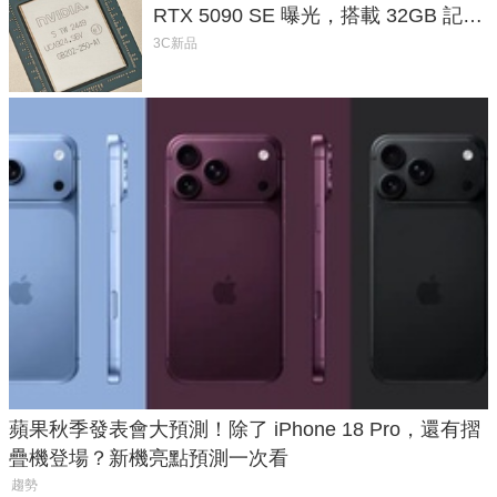
RTX 5090 SE 曝光，搭載 32GB 記憶
體
3C新品
蘋果秋季發表會大預測！除了 iPhone 18 Pro，還有摺
疊機登場？新機亮點預測一次看
趨勢