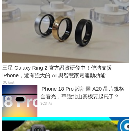
三星 Galaxy Ring 2 官方證實研發中！傳將支援
iPhone，還有強大的 AI 與智慧家電連動功能
3C新品
iPhone 18 Pro 設計圖 A20 晶片規格
全看光，華強北山寨機要起飛了？專
家曝山寨機無法復刻兩大關鍵
3C新品