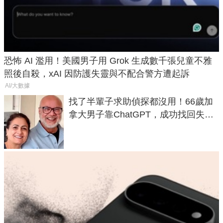
恐怖 AI 濫用！美國男子用 Grok 生成數千張兒童不雅
照後自殺，xAI 因防護失靈與不配合警方遭起訴
AI/大數據
找了半輩子求助偵探都沒用！66歲加
拿大男子靠ChatGPT，成功找回失散
50年家人