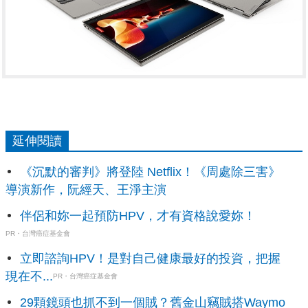
延伸閱讀
《沉默的審判》將登陸 Netflix！《周處除三害》
導演新作，阮經天、王淨主演
伴侶和妳一起預防HPV，才有資格說愛妳！
PR・台灣癌症基金會
立即諮詢HPV！是對自己健康最好的投資，把握
現在不...
PR・台灣癌症基金會
29顆鏡頭也抓不到一個賊？舊金山竊賊搭Waymo