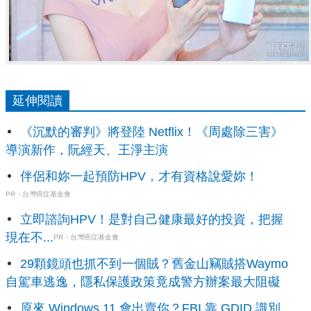
延伸閱讀
《沉默的審判》將登陸 Netflix！《周處除三害》
導演新作，阮經天、王淨主演
伴侶和妳一起預防HPV，才有資格說愛妳！
PR・台灣癌症基金會
立即諮詢HPV！是對自己健康最好的投資，把握
現在不...
PR・台灣癌症基金會
29顆鏡頭也抓不到一個賊？舊金山竊賊搭Waymo
自駕車逃逸，隱私保護政策竟成警方辦案最大阻礙
原來 Windows 11 會出賣你？FBI 靠 GDID 識別