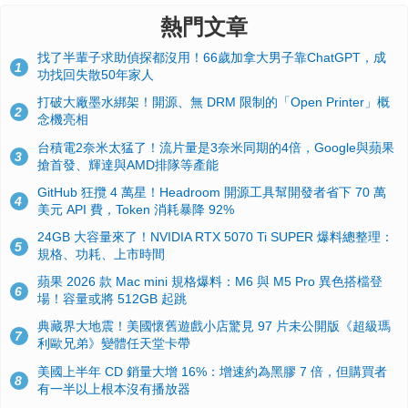
熱門文章
找了半輩子求助偵探都沒用！66歲加拿大男子靠ChatGPT，成
1
功找回失散50年家人
打破大廠墨水綁架！開源、無 DRM 限制的「Open Printer」概
2
念機亮相
台積電2奈米太猛了！流片量是3奈米同期的4倍，Google與蘋果
3
搶首發、輝達與AMD排隊等產能
GitHub 狂攬 4 萬星！Headroom 開源工具幫開發者省下 70 萬
4
美元 API 費，Token 消耗暴降 92%
24GB 大容量來了！NVIDIA RTX 5070 Ti SUPER 爆料總整理：
5
規格、功耗、上市時間
蘋果 2026 款 Mac mini 規格爆料：M6 與 M5 Pro 異色搭檔登
6
場！容量或將 512GB 起跳
典藏界大地震！美國懷舊遊戲小店驚見 97 片未公開版《超級瑪
7
利歐兄弟》變體任天堂卡帶
美國上半年 CD 銷量大增 16%：增速約為黑膠 7 倍，但購買者
8
有一半以上根本沒有播放器