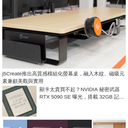
j5Create推出高質感模組化螢幕桌，融入木紋、磁吸元
素兼顧美觀與實用
顯卡太貴買不起？NVIDIA 秘密武器
RTX 5090 SE 曝光，搭載 32GB 記憶
體