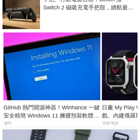
Switch 2 磁吸充電手把殼，續航最高
延長 1.5 倍
GitHub 熱門開源神器！Winhance 一鍵
日廠 My Play
安全精簡 Windows 11 臃腫預裝軟體與
戲、內建俄羅
後台追蹤
過竟然不能連
趨勢
遊戲/電競