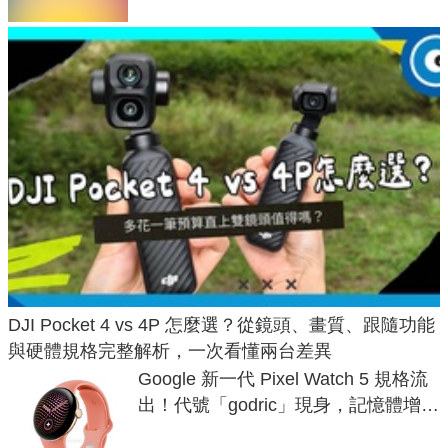
DJI Pocket 4 vs 4P 怎麼選？從鏡頭、畫質、跟隨功能
與硬體規格完整解析，一次看懂兩台差異
Google 新一代 Pixel Watch 5 規格流
出！代號「godric」現身，記憶體增強
鎖定 AI 應用