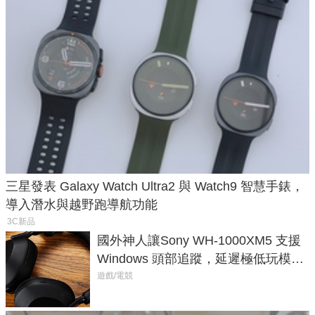
三星發表 Galaxy Watch Ultra2 與 Watch9 智慧手錶，
導入潛水與越野跑導航功能
3C新品
國外神人讓Sony WH-1000XM5 支援
Windows 頭部追蹤，延遲極低玩模擬
飛行超有感
遊戲/電競