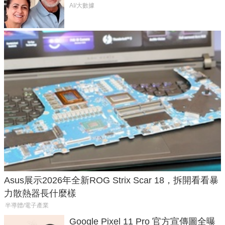
50年家人
AI/大數據
Asus展示2026年全新ROG Strix Scar 18，拆開看看暴
力散熱器長什麼樣
半導體/電子產業
Google Pixel 11 Pro 官方宣傳圖全曝