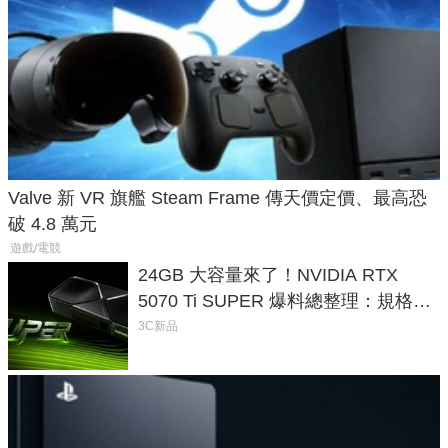
Valve 新 VR 旗艦 Steam Frame 傳天價定價、最高恐
破 4.8 萬元
遊戲/電競
24GB 大容量來了！NVIDIA RTX
5070 Ti SUPER 爆料總整理：規格、
功耗、上市時間
3C新品