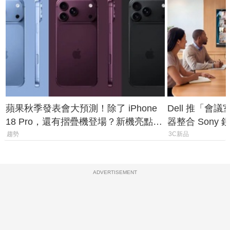
蘋果秋季發表會大預測！除了 iPhone
Dell 推「會
18 Pro，還有摺疊機登場？新機亮點預
器整合 Sony
測一次看
條 USB-C 就
趨勢
3C新品
ADVERTISEMENT