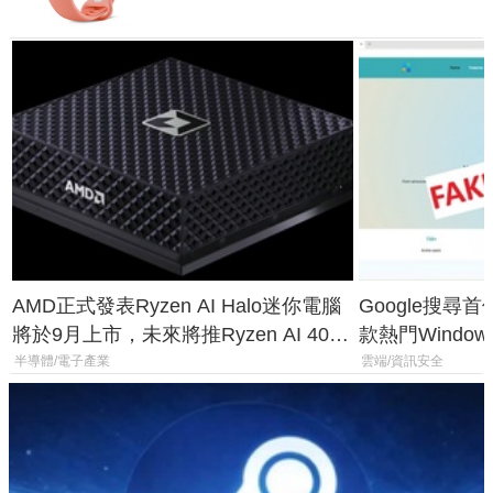
AMD正式發表Ryzen AI Halo迷你電腦
Google搜尋
將於9月上市，未來將推Ryzen AI 400
款熱門Wind
Max系列處理器與對應升級版
機
半導體/電子產業
雲端/資訊安全