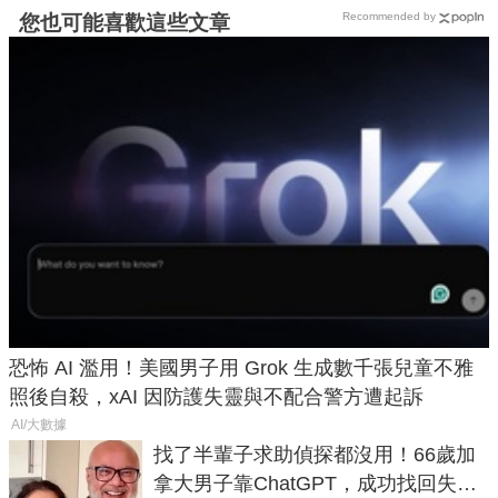
Recommended by
您也可能喜歡這些文章
恐怖 AI 濫用！美國男子用 Grok 生成數千張兒童不雅
照後自殺，xAI 因防護失靈與不配合警方遭起訴
AI/大數據
找了半輩子求助偵探都沒用！66歲加
拿大男子靠ChatGPT，成功找回失散