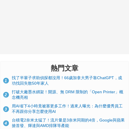
熱門文章
找了半輩子求助偵探都沒用！66歲加拿大男子靠ChatGPT，成
1
功找回失散50年家人
打破大廠墨水綁架！開源、無 DRM 限制的「Open Printer」概
2
念機亮相
用AI省下4小時竟被塞更多工作！過來人曝光：為什麼優秀員工
3
不再跟你分享怎麼使用AI
台積電2奈米太猛了！流片量是3奈米同期的4倍，Google與蘋果
4
搶首發、輝達與AMD排隊等產能