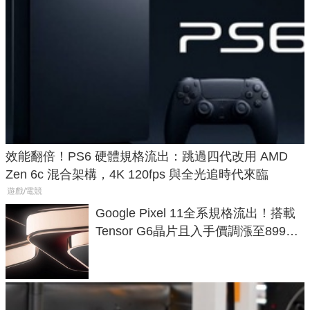
效能翻倍！PS6 硬體規格流出：跳過四代改用 AMD
Zen 6c 混合架構，4K 120fps 與全光追時代來臨
遊戲/電競
Google Pixel 11全系規格流出！搭載
Tensor G6晶片且入手價調漲至899美
元