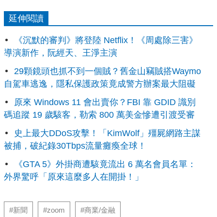
延伸閱讀
《沉默的審判》將登陸 Netflix！《周處除三害》
導演新作，阮經天、王淨主演
29顆鏡頭也抓不到一個賊？舊金山竊賊搭Waymo
自駕車逃逸，隱私保護政策竟成警方辦案最大阻礙
原來 Windows 11 會出賣你？FBI 靠 GDID 識別
碼追蹤 19 歲駭客，勒索 800 萬美金慘遭引渡受審
史上最大DDoS攻擊！「KimWolf」殭屍網路主謀
被捕，破紀錄30Tbps流量癱瘓全球！
《GTA 5》外掛商遭駭竟流出 6 萬名會員名單：
外界驚呼「原來這麼多人在開掛！」
#新聞
#zoom
#商業/金融