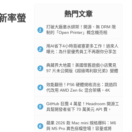
熱門文章
高刷新率螢
打破大廠墨水綁架！開源、無 DRM 限
1
制的「Open Printer」概念機亮相
用AI省下4小時竟被塞更多工作！過來人
2
曝光：為什麼優秀員工不再跟你分享怎
麼使用AI
典藏界大地震！美國懷舊遊戲小店驚見
3
97 片未公開版《超級瑪利歐兄弟》變體
任天堂卡帶
效能翻倍！PS6 硬體規格流出：跳過四
4
代改用 AMD Zen 6c 混合架構，4K
120fps 與全光追時代來臨
GitHub 狂攬 4 萬星！Headroom 開源工
5
具幫開發者省下 70 萬美元 API 費，
Token 消耗暴降 92%
蘋果 2026 款 Mac mini 規格爆料：M6
6
與 M5 Pro 異色搭檔登場！容量或將