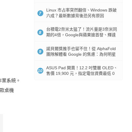
512GB 起跳
Linux 市占率突然翻倍、Windows 跌破
7
六成？最新數據背後恐另有原因
台積電2奈米太猛了！流片量是3奈米同
8
期的4倍，Google與蘋果搶首發、輝達
與AMD排隊等產能
諾貝爾獎推手也留不住！從 AlphaFold
9
團隊解體看 Google 的焦慮：為何明星
實驗室要為 Gemini 讓路？
ASUS Pad 開賣！12.2 吋雙層 OLED、
10
售價 19,900 元，指定電信資費最低 0
元入手
0 作業系統。
的新款桌機