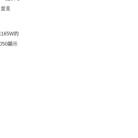
，並支
達165W的
 3050顯示