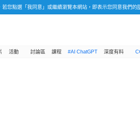
，若您點選「我同意」或繼續瀏覽本網站，即表示您同意我們的
片
活動
討論區
課程
#AI ChatGPT
深度有料
C