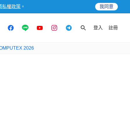
隱私權政策
。
我同意
登入
註冊
OMPUTEX 2026