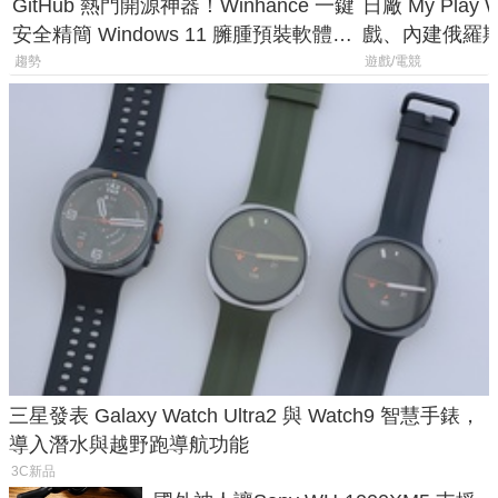
GitHub 熱門開源神器！Winhance 一鍵
日廠 My Play
安全精簡 Windows 11 臃腫預裝軟體與
戲、內建俄羅
後台追蹤
過竟然不能連
趨勢
遊戲/電競
三星發表 Galaxy Watch Ultra2 與 Watch9 智慧手錶，
導入潛水與越野跑導航功能
3C新品