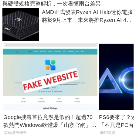
與硬體規格完整解析，一次看懂兩台差異
AMD正式發表Ryzen AI Halo迷你電腦
將於9月上市，未來將推Ryzen AI 400
Max系列處理器與對應升級版
Google搜尋首位竟然是假的！超過70
PS6要來了？
款熱門Windows軟體爆「山寨官網」危
「不只是PC替
機
廳、進軍電競
雲端/資訊安全
遊戲/電競