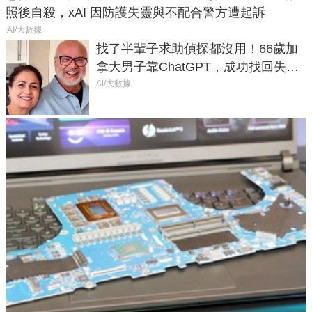
照後自殺，xAI 因防護失靈與不配合警方遭起訴
AI/大數據
找了半輩子求助偵探都沒用！66歲加
拿大男子靠ChatGPT，成功找回失散
50年家人
AI/大數據