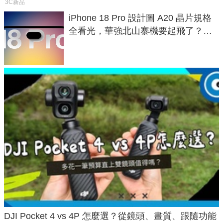
3C新品
iPhone 18 Pro 設計圖 A20 晶片規格
全看光，華強北山寨機要起飛了？專
家曝山寨機無法復刻兩大關鍵
DJI Pocket 4 vs 4P 怎麼選？從鏡頭、畫質、跟隨功能