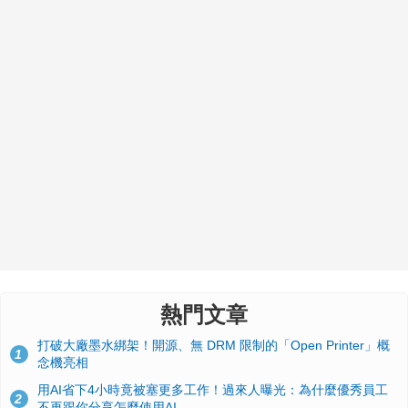
熱門文章
打破大廠墨水綁架！開源、無 DRM 限制的「Open Printer」概
1
念機亮相
用AI省下4小時竟被塞更多工作！過來人曝光：為什麼優秀員工
2
不再跟你分享怎麼使用AI