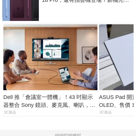
預測一次看
Dell 推「會議室一體機」！43 吋顯示
ASUS Pad 開
器整合 Sony 鏡頭、麥克風、喇叭，一
OLED、售價 1
條 USB-C 就能開會
費最低 0 元入
3C新品
3C新品
ADVERTISEMENT