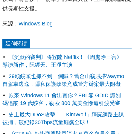
供長期性支援。
來源：
Windows Blog
延伸閱讀
《沉默的審判》將登陸 Netflix！《周處除三害》
導演新作，阮經天、王淨主演
29顆鏡頭也抓不到一個賊？舊金山竊賊搭Waymo
自駕車逃逸，隱私保護政策竟成警方辦案最大阻礙
原來 Windows 11 會出賣你？FBI 靠 GDID 識別
碼追蹤 19 歲駭客，勒索 800 萬美金慘遭引渡受審
史上最大DDoS攻擊！「KimWolf」殭屍網路主謀
被捕，破紀錄30Tbps流量癱瘓全球！
《GTA 5》外掛商遭駭竟流出 6 萬名會員名單：