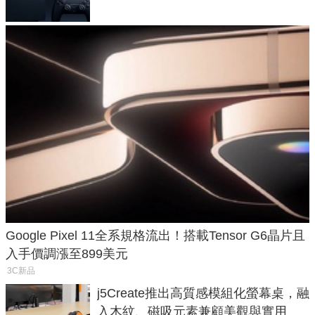
Google Pixel 11全系規格流出！搭載Tensor G6晶片且
入手價調漲至899美元
3C新品
j5Create推出高質感模組化螢幕桌，融
入木紋、磁吸元素兼顧美觀與實用