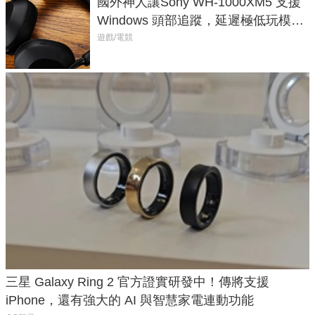
國外神人讓Sony WH-1000XM5 支援
Windows 頭部追蹤，延遲極低玩模擬
飛行超有感
遊戲/電競
三星 Galaxy Ring 2 官方證實研發中！傳將支援
iPhone，還有強大的 AI 與智慧家電連動功能