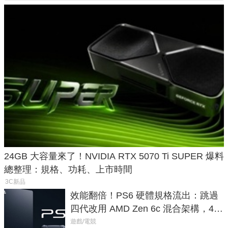
24GB 大容量來了！NVIDIA RTX 5070 Ti SUPER 爆料
總整理：規格、功耗、上市時間
3C新品
效能翻倍！PS6 硬體規格流出：跳過
四代改用 AMD Zen 6c 混合架構，4K
120fps 與全光追時代來臨
遊戲/電競