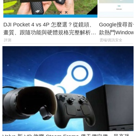
DJI Pocket 4 vs 4P 怎麼選？從鏡頭、
Google搜尋
畫質、跟隨功能與硬體規格完整解析，
款熱門Wind
一次看懂兩台差異
機
評測
雲端/資訊安全