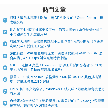
熱門文章
打破大廠墨水綁架！開源、無 DRM 限制的「Open Printer」概
1
念機亮相
用AI省下4小時竟被塞更多工作！過來人曝光：為什麼優秀員工
2
不再跟你分享怎麼使用AI
典藏界大地震！美國懷舊遊戲小店驚見 97 片未公開版《超級瑪
3
利歐兄弟》變體任天堂卡帶
效能翻倍！PS6 硬體規格流出：跳過四代改用 AMD Zen 6c 混
4
合架構，4K 120fps 與全光追時代來臨
GitHub 狂攬 4 萬星！Headroom 開源工具幫開發者省下 70 萬
5
美元 API 費，Token 消耗暴降 92%
蘋果 2026 款 Mac mini 規格爆料：M6 與 M5 Pro 異色搭檔登
6
場！容量或將 512GB 起跳
Linux 市占率突然翻倍、Windows 跌破六成？最新數據背後恐另
7
有原因
台積電2奈米太猛了！流片量是3奈米同期的4倍，Google與蘋果
8
搶首發、輝達與AMD排隊等產能