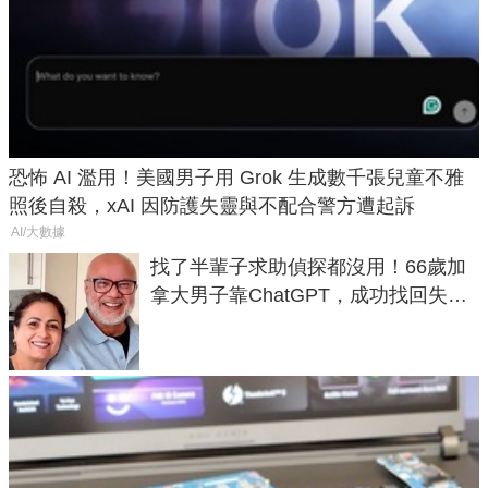
恐怖 AI 濫用！美國男子用 Grok 生成數千張兒童不雅
照後自殺，xAI 因防護失靈與不配合警方遭起訴
AI/大數據
找了半輩子求助偵探都沒用！66歲加
拿大男子靠ChatGPT，成功找回失散
50年家人