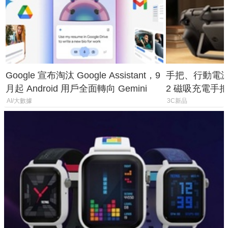
Google 宣布淘汰 Google Assistant，9
手把、行動電源合體
月起 Android 用戶全面轉向 Gemini
2 磁吸充電手把
倍
AI/大數據
3C新品