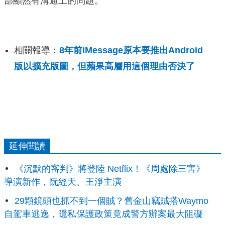
部顯然有溝通上的問題。
相關報導：
8年前iMessage原本要推出Android
版以擴充版圖，但蘋果高層用這個理由否決了
延伸閱讀
《沉默的審判》將登陸 Netflix！《周處除三害》
導演新作，阮經天、王淨主演
29顆鏡頭也抓不到一個賊？舊金山竊賊搭Waymo
自駕車逃逸，隱私保護政策竟成警方辦案最大阻礙