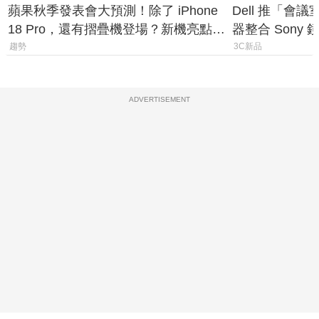
蘋果秋季發表會大預測！除了 iPhone
Dell 推「會
18 Pro，還有摺疊機登場？新機亮點預
器整合 Sony
測一次看
條 USB-C 就
趨勢
3C新品
ADVERTISEMENT