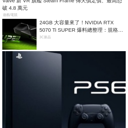
Valve 新 VR 旗艦 Steam Frame 傳天價定價、最高恐
破 4.8 萬元
遊戲/電競
24GB 大容量來了！NVIDIA RTX
5070 Ti SUPER 爆料總整理：規格、
功耗、上市時間
3C新品