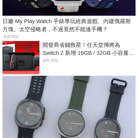
日廠 My Play Watch 手錶專玩經典遊戲、內建俄羅斯
方塊、太空侵略者，不過竟然不能連手機？
遊戲/電競
開發商省錢救星！任天堂傳將為
Switch 2 新增 16GB / 32GB 小容量遊
戲卡的選擇
遊戲/電競