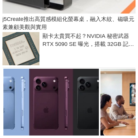
j5Create推出高質感模組化螢幕桌，融入木紋、磁吸元
素兼顧美觀與實用
顯卡太貴買不起？NVIDIA 秘密武器
RTX 5090 SE 曝光，搭載 32GB 記憶
體