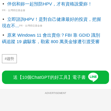
伴侶和妳一起預防HPV，才有資格說愛妳！
PR・台灣癌症基金會
立即諮詢HPV！是對自己健康最好的投資，把握
現在不...
PR・台灣癌症基金會
原來 Windows 11 會出賣你？FBI 靠 GDID 識別
碼追蹤 19 歲駭客，勒索 800 萬美金慘遭引渡受審
#趨勢
送【10個ChatGPT的好工具】電子書
ADVERTISEMENT