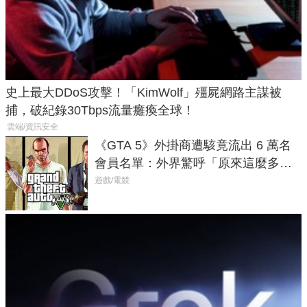
史上最大DDoS攻擊！「KimWolf」殭屍網路主謀被
捕，破紀錄30Tbps流量癱瘓全球！
雲端/資訊安全
《GTA 5》外掛商遭駭竟流出 6 萬名
會員名單：外界驚呼「原來這麼多人
在開掛！」
遊戲/電競