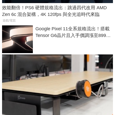
效能翻倍！PS6 硬體規格流出：跳過四代改用 AMD
Zen 6c 混合架構，4K 120fps 與全光追時代來臨
遊戲/電競
Google Pixel 11全系規格流出！搭載
Tensor G6晶片且入手價調漲至899美
元