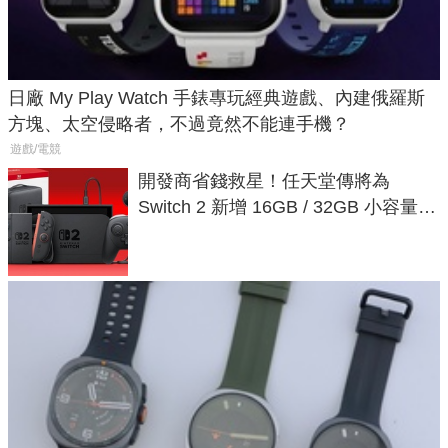
日廠 My Play Watch 手錶專玩經典遊戲、內建俄羅斯
方塊、太空侵略者，不過竟然不能連手機？
遊戲/電競
開發商省錢救星！任天堂傳將為
Switch 2 新增 16GB / 32GB 小容量遊
戲卡的選擇