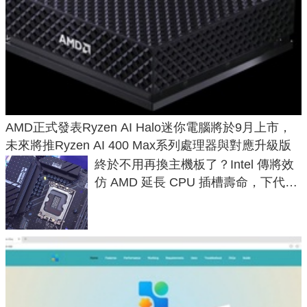
AMD正式發表Ryzen AI Halo迷你電腦將於9月上市，
未來將推Ryzen AI 400 Max系列處理器與對應升級版
終於不用再換主機板了？Intel 傳將效
仿 AMD 延長 CPU 插槽壽命，下代
LGA 1954 至少能戰三代