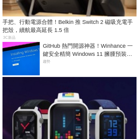
手把、行動電源合體！Belkin 推 Switch 2 磁吸充電手
把殼，續航最高延長 1.5 倍
3C新品
GitHub 熱門開源神器！Winhance 一
鍵安全精簡 Windows 11 臃腫預裝軟
體與後台追蹤
趨勢