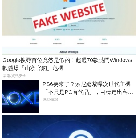
Google搜尋首位竟然是假的！超過70款熱門Windows
軟體爆「山寨官網」危機
雲端/資訊安全
PS6要來了？索尼總裁曝次世代主機
「不只是PC替代品」，目標走出客
廳、進軍電競桌面
遊戲/電競