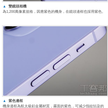
▲
雙鏡頭相機
為1,200萬像素規格，因應紫色的機身，在鏡頭邊框也採用紫色。
▲
紫色邊框
機身邊框為航太級鋁金屬材質，霧面的紫色，可減少指紋拈染的