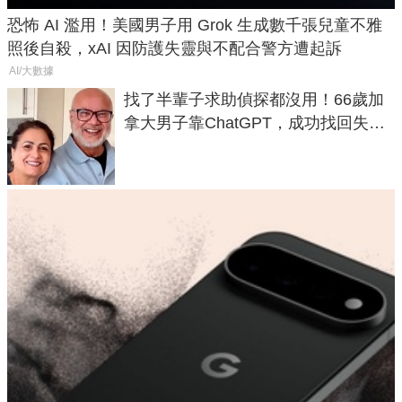
恐怖 AI 濫用！美國男子用 Grok 生成數千張兒童不雅
照後自殺，xAI 因防護失靈與不配合警方遭起訴
AI/大數據
找了半輩子求助偵探都沒用！66歲加
拿大男子靠ChatGPT，成功找回失散
50年家人