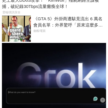
史上最大DDoS攻擊！「KimWolf」殭屍網路主謀被
捕，破紀錄30Tbps流量癱瘓全球！
雲端/資訊安全
《GTA 5》外掛商遭駭竟流出 6 萬名
會員名單：外界驚呼「原來這麼多人
在開掛！」
遊戲/電競