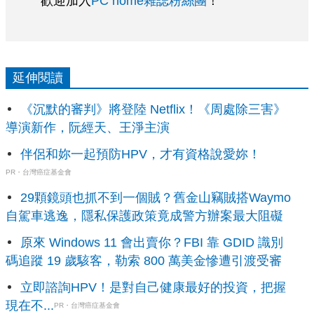
歡迎加入
PC home雜誌粉絲團
！
延伸閱讀
《沉默的審判》將登陸 Netflix！《周處除三害》
導演新作，阮經天、王淨主演
伴侶和妳一起預防HPV，才有資格說愛妳！
PR・台灣癌症基金會
29顆鏡頭也抓不到一個賊？舊金山竊賊搭Waymo
自駕車逃逸，隱私保護政策竟成警方辦案最大阻礙
原來 Windows 11 會出賣你？FBI 靠 GDID 識別
碼追蹤 19 歲駭客，勒索 800 萬美金慘遭引渡受審
立即諮詢HPV！是對自己健康最好的投資，把握
現在不...
PR・台灣癌症基金會