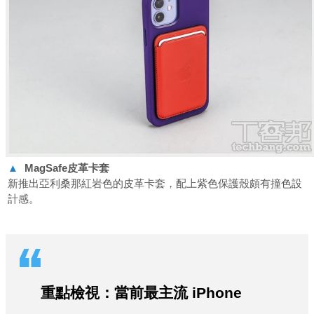
▲
MagSafe
皮革卡套
新推出亞利桑那紅岩色的皮革卡套，配上紫色保護殼頗有撞色設
計感。
重點檢視：當前最主流 iPhone