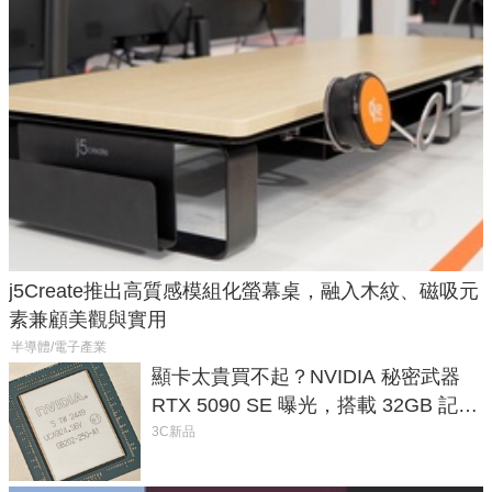
j5Create推出高質感模組化螢幕桌，融入木紋、磁吸元
素兼顧美觀與實用
半導體/電子產業
顯卡太貴買不起？NVIDIA 秘密武器
RTX 5090 SE 曝光，搭載 32GB 記憶
體
3C新品