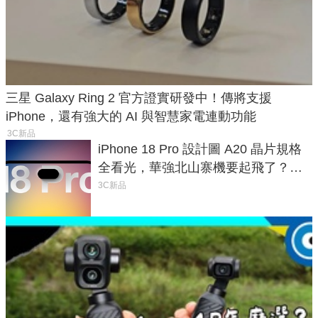
三星 Galaxy Ring 2 官方證實研發中！傳將支援
iPhone，還有強大的 AI 與智慧家電連動功能
3C新品
iPhone 18 Pro 設計圖 A20 晶片規格
全看光，華強北山寨機要起飛了？專
家曝山寨機無法復刻兩大關鍵
3C新品