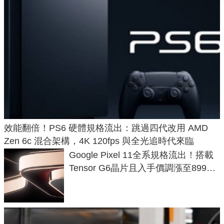
效能翻倍！PS6 硬體規格流出：跳過四代改用 AMD
Zen 6c 混合架構，4K 120fps 與全光追時代來臨
Google Pixel 11全系規格流出！搭載
Tensor G6晶片且入手價調漲至899美
元