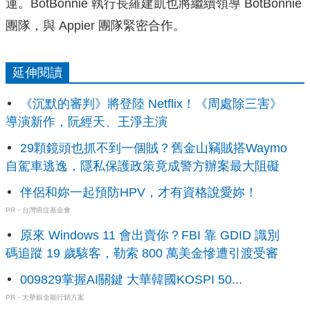
運。BotBonnie 執行長羅建凱也將繼續領導 BotBonnie
團隊，與 Appier 團隊緊密合作。
延伸閱讀
《沉默的審判》將登陸 Netflix！《周處除三害》
導演新作，阮經天、王淨主演
29顆鏡頭也抓不到一個賊？舊金山竊賊搭Waymo
自駕車逃逸，隱私保護政策竟成警方辦案最大阻礙
伴侶和妳一起預防HPV，才有資格說愛妳！
PR・台灣癌症基金會
原來 Windows 11 會出賣你？FBI 靠 GDID 識別
碼追蹤 19 歲駭客，勒索 800 萬美金慘遭引渡受審
009829掌握AI關鍵 大華韓國KOSPI 50...
PR・大華銀全能行銷方案