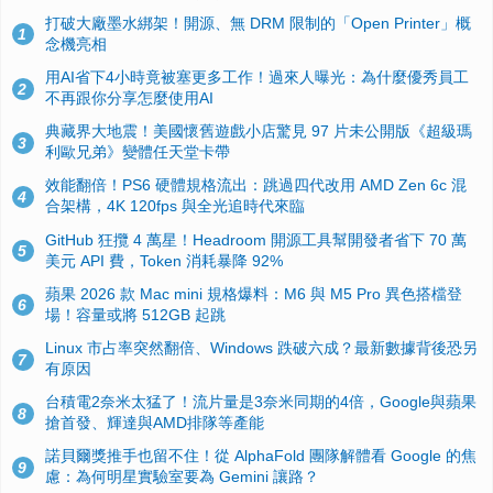
打破大廠墨水綁架！開源、無 DRM 限制的「Open Printer」概
1
念機亮相
用AI省下4小時竟被塞更多工作！過來人曝光：為什麼優秀員工
2
不再跟你分享怎麼使用AI
典藏界大地震！美國懷舊遊戲小店驚見 97 片未公開版《超級瑪
3
利歐兄弟》變體任天堂卡帶
效能翻倍！PS6 硬體規格流出：跳過四代改用 AMD Zen 6c 混
4
合架構，4K 120fps 與全光追時代來臨
GitHub 狂攬 4 萬星！Headroom 開源工具幫開發者省下 70 萬
5
美元 API 費，Token 消耗暴降 92%
蘋果 2026 款 Mac mini 規格爆料：M6 與 M5 Pro 異色搭檔登
6
場！容量或將 512GB 起跳
Linux 市占率突然翻倍、Windows 跌破六成？最新數據背後恐另
7
有原因
台積電2奈米太猛了！流片量是3奈米同期的4倍，Google與蘋果
8
搶首發、輝達與AMD排隊等產能
諾貝爾獎推手也留不住！從 AlphaFold 團隊解體看 Google 的焦
9
慮：為何明星實驗室要為 Gemini 讓路？