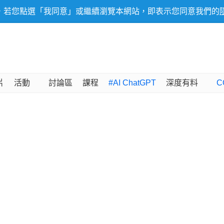
，若您點選「我同意」或繼續瀏覽本網站，即表示您同意我們的
片
活動
討論區
課程
#AI ChatGPT
深度有料
C