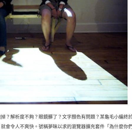
跑掉？解析度不夠？眼鏡髒了？文字顏色有問題？某龜毛小編終
，就會令人不爽快。號稱夢昧以求的瀏覽器擴充套件「為什麼你