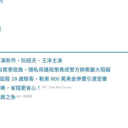
利
道
》導演新作，阮經天、王淨主演
o自駕車逃逸，隱私保護政策竟成警方辦案最大阻礙
識別碼追蹤 19 歲駭客，勒索 800 萬美金慘遭引渡受審
玩樂，省錢更省心！
PR・Club Med Taiwan
燃眉之急
PR・易借網