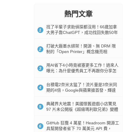
熱門文章
找了半輩子求助偵探都沒用！66歲加拿
1
大男子靠ChatGPT，成功找回失散50年
家人
打破大廠墨水綁架！開源、無 DRM 限
2
制的「Open Printer」概念機亮相
用AI省下4小時竟被塞更多工作！過來人
3
曝光：為什麼優秀員工不再跟你分享怎
麼使用AI
台積電2奈米太猛了！流片量是3奈米同
4
期的4倍，Google與蘋果搶首發、輝達
與AMD排隊等產能
典藏界大地震！美國懷舊遊戲小店驚見
5
97 片未公開版《超級瑪利歐兄弟》變體
任天堂卡帶
GitHub 狂攬 4 萬星！Headroom 開源工
6
具幫開發者省下 70 萬美元 API 費，