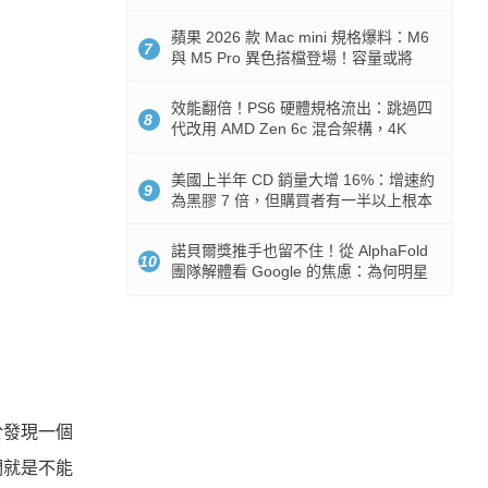
Token 消耗暴降 92%
蘋果 2026 款 Mac mini 規格爆料：M6
7
與 M5 Pro 異色搭檔登場！容量或將
512GB 起跳
效能翻倍！PS6 硬體規格流出：跳過四
8
代改用 AMD Zen 6c 混合架構，4K
120fps 與全光追時代來臨
美國上半年 CD 銷量大增 16%：增速約
9
為黑膠 7 倍，但購買者有一半以上根本
沒有播放器
諾貝爾獎推手也留不住！從 AlphaFold
10
團隊解體看 Google 的焦慮：為何明星
實驗室要為 Gemini 讓路？
於發現一個
們就是不能