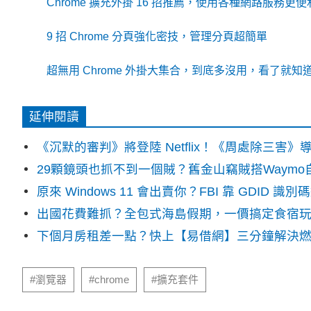
Chrome 擴充外掛 16 招推薦，使用各種網路服務更便
9 招 Chrome 分頁強化密技，管理分頁超簡單
超無用 Chrome 外掛大集合，到底多沒用，看了就知
延伸閱讀
《沉默的審判》將登陸 Netflix！《周處除三害
29顆鏡頭也抓不到一個賊？舊金山竊賊搭Waym
原來 Windows 11 會出賣你？FBI 靠 GDID 
出國花費難抓？全包式海島假期，一價搞定食宿
下個月房租差一點？快上【易借網】三分鐘解決
#瀏覽器
#chrome
#擴充套件