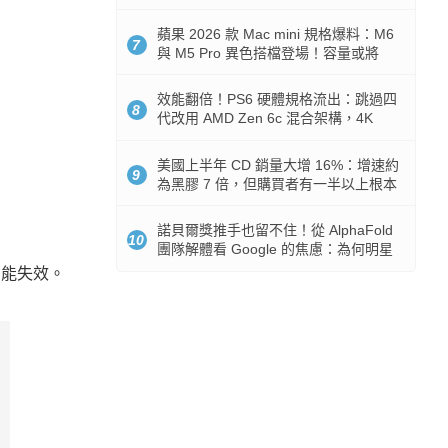
Token 消耗暴降 92%
蘋果 2026 款 Mac mini 規格爆料：M6
7
與 M5 Pro 異色搭檔登場！容量或將
512GB 起跳
效能翻倍！PS6 硬體規格流出：跳過四
8
代改用 AMD Zen 6c 混合架構，4K
120fps 與全光追時代來臨
美國上半年 CD 銷量大增 16%：增速約
9
為黑膠 7 倍，但購買者有一半以上根本
沒有播放器
諾貝爾獎推手也留不住！從 AlphaFold
10
團隊解體看 Google 的焦慮：為何明星
實驗室要為 Gemini 讓路？
功能失效。