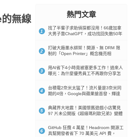
熱門文章
e的無線
找了半輩子求助偵探都沒用！66歲加拿
1
大男子靠ChatGPT，成功找回失散50年
家人
打破大廠墨水綁架！開源、無 DRM 限
2
制的「Open Printer」概念機亮相
用AI省下4小時竟被塞更多工作！過來人
3
曝光：為什麼優秀員工不再跟你分享怎
麼使用AI
台積電2奈米太猛了！流片量是3奈米同
4
期的4倍，Google與蘋果搶首發、輝達
與AMD排隊等產能
典藏界大地震！美國懷舊遊戲小店驚見
5
97 片未公開版《超級瑪利歐兄弟》變體
任天堂卡帶
GitHub 狂攬 4 萬星！Headroom 開源工
6
具幫開發者省下 70 萬美元 API 費，