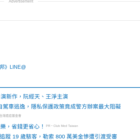
》LINE@
》導演新作，阮經天、王淨主演
o自駕車逃逸，隱私保護政策竟成警方辦案最大阻礙
・台灣癌症基金會
玩樂，省錢更省心！
PR・Club Med Taiwan
識別碼追蹤 19 歲駭客，勒索 800 萬美金慘遭引渡受審