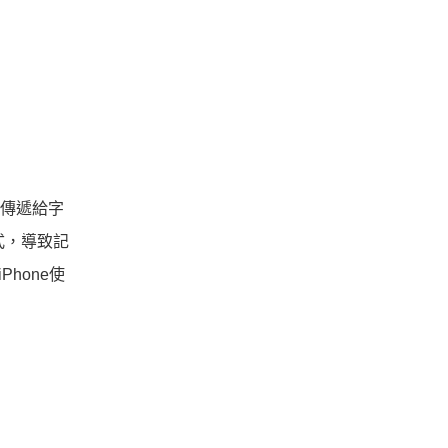
數傳遞給字
式，導致記
hone使