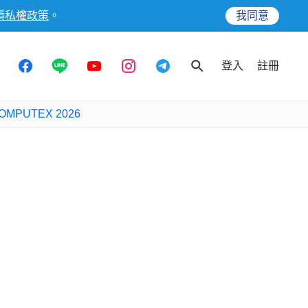
隱私權政策
。
我同意
登入
註冊
OMPUTEX 2026