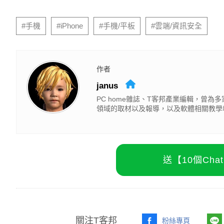
#手機
#iPhone
#手機/平板
#雲端/資訊安全
作者
janus
PC home雜誌、T客邦產業編輯，曾
領域的取材以及報導，以及軟體相關教學
送【10個Ch
關注T客邦
粉絲專頁