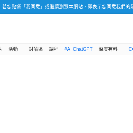
，若您點選「我同意」或繼續瀏覽本網站，即表示您同意我們的
片
活動
討論區
課程
#AI ChatGPT
深度有料
C