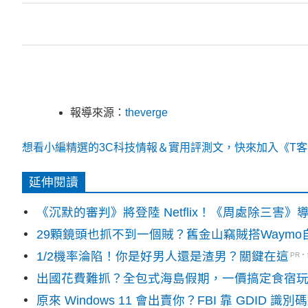
報導來源：
theverge
想看小編精選的3C科技情報＆實用評測文，快來加入《T客邦
延伸閱讀
《沉默的審判》將登陸 Netflix！《周處除三害
29顆鏡頭也抓不到一個賊？舊金山竊賊搭Waym
1/2機率淪陷！你是好男人還是渣男？關鍵在這
PR
出國花費難抓？全包式海島假期，一價搞定食宿
原來 Windows 11 會出賣你？FBI 靠 GDID 