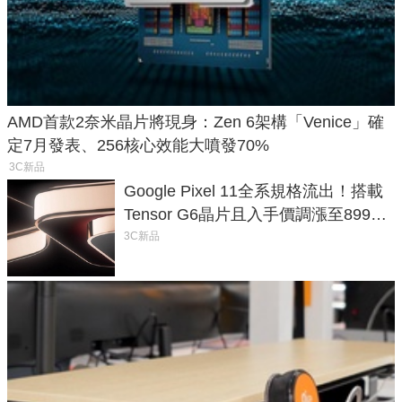
AMD首款2奈米晶片將現身：Zen 6架構「Venice」確
定7月發表、256核心效能大噴發70%
3C新品
Google Pixel 11全系規格流出！搭載
Tensor G6晶片且入手價調漲至899美
元
3C新品