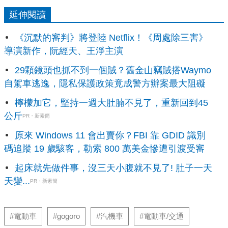
延伸閱讀
《沉默的審判》將登陸 Netflix！《周處除三害》
導演新作，阮經天、王淨主演
29顆鏡頭也抓不到一個賊？舊金山竊賊搭Waymo
自駕車逃逸，隱私保護政策竟成警方辦案最大阻礙
檸檬加它，堅持一週大肚腩不見了，重新回到45
公斤
PR・新素簡
原來 Windows 11 會出賣你？FBI 靠 GDID 識別
碼追蹤 19 歲駭客，勒索 800 萬美金慘遭引渡受審
起床就先做件事，沒三天小腹就不見了! 肚子一天
天變...
PR・新素簡
#電動車
#gogoro
#汽機車
#電動車/交通