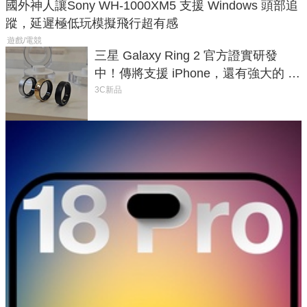
國外神人讓Sony WH-1000XM5 支援 Windows 頭部追
蹤，延遲極低玩模擬飛行超有感
遊戲/電競
三星 Galaxy Ring 2 官方證實研發
中！傳將支援 iPhone，還有強大的 AI
與智慧家電連動功能
3C新品