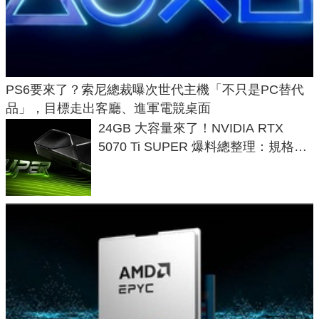
PS6要來了？索尼總裁曝次世代主機「不只是PC替代
品」，目標走出客廳、進軍電競桌面
24GB 大容量來了！NVIDIA RTX
5070 Ti SUPER 爆料總整理：規格、
功耗、上市時間