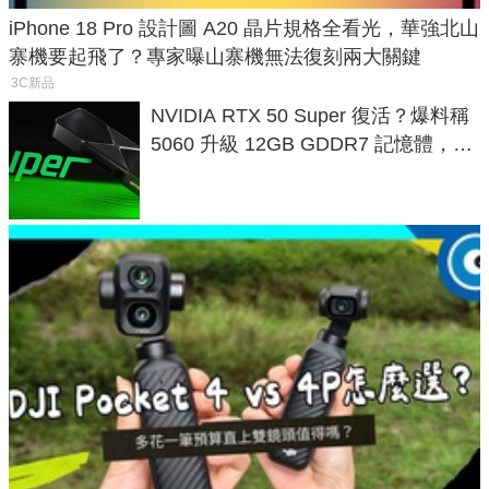
iPhone 18 Pro 設計圖 A20 晶片規格全看光，華強北山
寨機要起飛了？專家曝山寨機無法復刻兩大關鍵
3C新品
NVIDIA RTX 50 Super 復活？爆料稱
5060 升級 12GB GDDR7 記憶體，這
次規格終於不擠牙膏