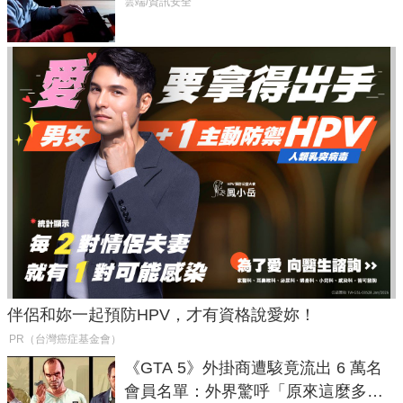
癱瘓全球！
雲端/資訊安全
伴侶和妳一起預防HPV，才有資格說愛妳！
PR（台灣癌症基金會）
《GTA 5》外掛商遭駭竟流出 6 萬名
會員名單：外界驚呼「原來這麼多人