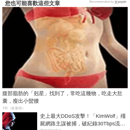
Recommended by
您也可能喜歡這些文章
腹部脂肪的「剋星」找到了，常吃這幾物，吃走大肚
囊，瘦出小蠻腰
PR（新素簡）
史上最大DDoS攻擊！「KimWolf」殭
屍網路主謀被捕，破紀錄30Tbps流量