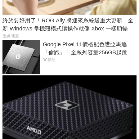
終於要好用了！ROG Ally 將迎來系統級重大更新，全
新 Windows 掌機殼模式讓操作就像 Xbox 一樣順暢
遊戲/電競
Google Pixel 11價格配色遭亞馬遜
「偷跑」！全系列容量256GB起跳、
頂規摺疊機價位逼近7萬
3C新品