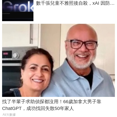
數千張兒童不雅照後自殺，xAI 因防護
失靈與不配合警方遭起訴
找了半輩子求助偵探都沒用！66歲加拿大男子靠
ChatGPT，成功找回失散50年家人
AI/大數據