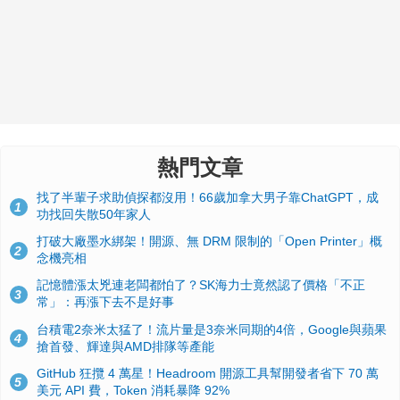
熱門文章
找了半輩子求助偵探都沒用！66歲加拿大男子靠ChatGPT，成
1
功找回失散50年家人
打破大廠墨水綁架！開源、無 DRM 限制的「Open Printer」概
2
念機亮相
記憶體漲太兇連老闆都怕了？SK海力士竟然認了價格「不正
3
常」：再漲下去不是好事
台積電2奈米太猛了！流片量是3奈米同期的4倍，Google與蘋果
4
搶首發、輝達與AMD排隊等產能
GitHub 狂攬 4 萬星！Headroom 開源工具幫開發者省下 70 萬
5
美元 API 費，Token 消耗暴降 92%