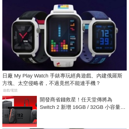
日廠 My Play Watch 手錶專玩經典遊戲、內建俄羅斯
方塊、太空侵略者，不過竟然不能連手機？
遊戲/電競
開發商省錢救星！任天堂傳將為
Switch 2 新增 16GB / 32GB 小容量遊
戲卡的選擇