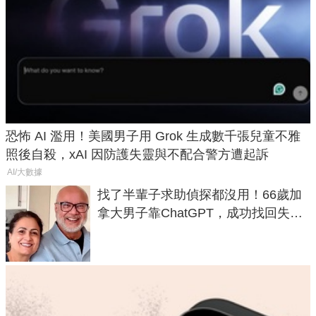
恐怖 AI 濫用！美國男子用 Grok 生成數千張兒童不雅
照後自殺，xAI 因防護失靈與不配合警方遭起訴
AI/大數據
找了半輩子求助偵探都沒用！66歲加
拿大男子靠ChatGPT，成功找回失散
50年家人