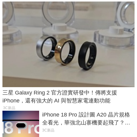
三星 Galaxy Ring 2 官方證實研發中！傳將支援
iPhone，還有強大的 AI 與智慧家電連動功能
3C新品
iPhone 18 Pro 設計圖 A20 晶片規格
全看光，華強北山寨機要起飛了？專
家曝山寨機無法復刻兩大關鍵
3C新品