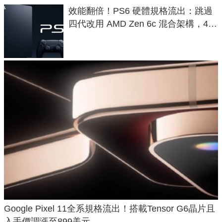
效能翻倍！PS6 硬體規格流出：跳過
四代改用 AMD Zen 6c 混合架構，4K
120fps 與全光追時代來臨
Google Pixel 11全系規格流出！搭載Tensor G6晶片且
入手價調漲至899美元