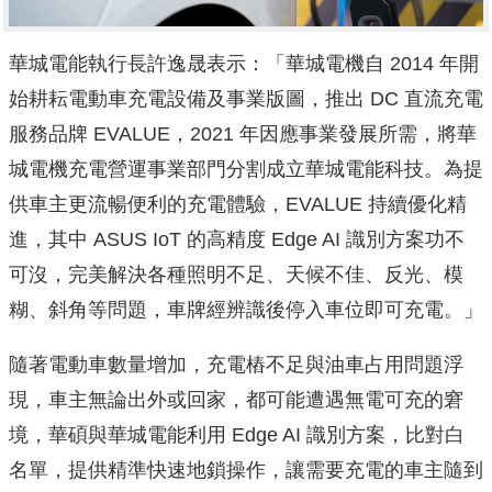
華城電能執行長許逸晟表示：「華城電機自 2014 年開
始耕耘電動車充電設備及事業版圖，推出 DC 直流充電
服務品牌 EVALUE，2021 年因應事業發展所需，將華
城電機充電營運事業部門分割成立華城電能科技。為提
供車主更流暢便利的充電體驗，EVALUE 持續優化精
進，其中 ASUS IoT 的高精度 Edge AI 識別方案功不
可沒，完美解決各種照明不足、天候不佳、反光、模
糊、斜角等問題，車牌經辨識後停入車位即可充電。」
隨著電動車數量增加，充電樁不足與油車占用問題浮
現，車主無論出外或回家，都可能遭遇無電可充的窘
境，華碩與華城電能利用 Edge AI 識別方案，比對白
名單，提供精準快速地鎖操作，讓需要充電的車主隨到