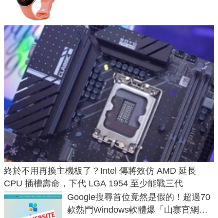
鎖定 AI 應用
終於不用再換主機板了？Intel 傳將效仿 AMD 延長
CPU 插槽壽命，下代 LGA 1954 至少能戰三代
Google搜尋首位竟然是假的！超過70
款熱門Windows軟體爆「山寨官網」