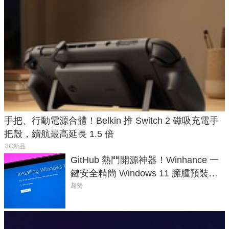
手把、行動電源合體！Belkin 推 Switch 2 磁吸充電手
把殼，續航最高延長 1.5 倍
3C新品
GitHub 熱門開源神器！Winhance 一
鍵安全精簡 Windows 11 臃腫預裝軟
體與後台追蹤
趨勢