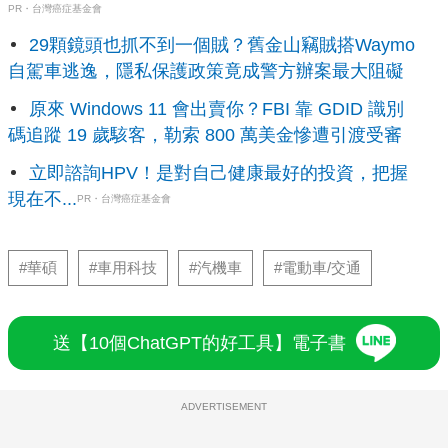
PR・台灣癌症基金會
29顆鏡頭也抓不到一個賊？舊金山竊賊搭Waymo
自駕車逃逸，隱私保護政策竟成警方辦案最大阻礙
原來 Windows 11 會出賣你？FBI 靠 GDID 識別
碼追蹤 19 歲駭客，勒索 800 萬美金慘遭引渡受審
立即諮詢HPV！是對自己健康最好的投資，把握
現在不...
PR・台灣癌症基金會
#華碩
#車用科技
#汽機車
#電動車/交通
送【10個ChatGPT的好工具】電子書
ADVERTISEMENT