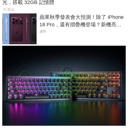
光，搭載 32GB 記憶體
3C新品
蘋果秋季發表會大預測！除了 iPhone
18 Pro，還有摺疊機登場？新機亮點
預測一次看
趨勢