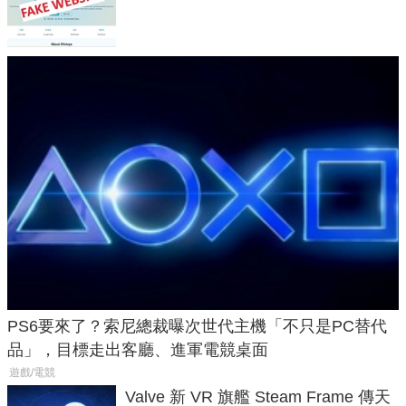
危機
PS6要來了？索尼總裁曝次世代主機「不只是PC替代
品」，目標走出客廳、進軍電競桌面
遊戲/電競
Valve 新 VR 旗艦 Steam Frame 傳天