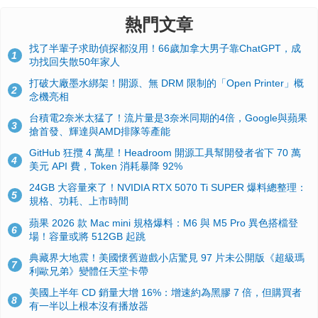
熱門文章
找了半輩子求助偵探都沒用！66歲加拿大男子靠ChatGPT，成
1
功找回失散50年家人
打破大廠墨水綁架！開源、無 DRM 限制的「Open Printer」概
2
念機亮相
台積電2奈米太猛了！流片量是3奈米同期的4倍，Google與蘋果
3
搶首發、輝達與AMD排隊等產能
GitHub 狂攬 4 萬星！Headroom 開源工具幫開發者省下 70 萬
4
美元 API 費，Token 消耗暴降 92%
24GB 大容量來了！NVIDIA RTX 5070 Ti SUPER 爆料總整理：
5
規格、功耗、上市時間
蘋果 2026 款 Mac mini 規格爆料：M6 與 M5 Pro 異色搭檔登
6
場！容量或將 512GB 起跳
典藏界大地震！美國懷舊遊戲小店驚見 97 片未公開版《超級瑪
7
利歐兄弟》變體任天堂卡帶
美國上半年 CD 銷量大增 16%：增速約為黑膠 7 倍，但購買者
8
有一半以上根本沒有播放器