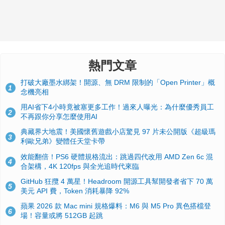
熱門文章
打破大廠墨水綁架！開源、無 DRM 限制的「Open Printer」概
1
念機亮相
用AI省下4小時竟被塞更多工作！過來人曝光：為什麼優秀員工
2
不再跟你分享怎麼使用AI
典藏界大地震！美國懷舊遊戲小店驚見 97 片未公開版《超級瑪
3
利歐兄弟》變體任天堂卡帶
效能翻倍！PS6 硬體規格流出：跳過四代改用 AMD Zen 6c 混
4
合架構，4K 120fps 與全光追時代來臨
GitHub 狂攬 4 萬星！Headroom 開源工具幫開發者省下 70 萬
5
美元 API 費，Token 消耗暴降 92%
蘋果 2026 款 Mac mini 規格爆料：M6 與 M5 Pro 異色搭檔登
6
場！容量或將 512GB 起跳