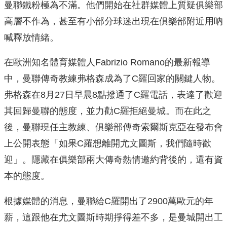
曼聯鐵粉極為不滿。他們開始在社群媒體上質疑俱樂部
高層不作為，甚至有小部分球迷出現在俱樂部附近用吶
喊釋放情緒。
在歐洲知名體育媒體人Fabrizio Romano的最新報導
中，曼聯傳奇教練弗格森成為了C羅回家的關鍵人物。
弗格森在8月27日早晨8點撥通了C羅電話，表達了歡迎
其回歸曼聯的態度，並力勸C羅拒絕曼城。而在此之
後，曼聯現任主教練、俱樂部傳奇索爾斯克亞在發布會
上公開表態「如果C羅想離開尤文圖斯，我們隨時歡
迎」。隱藏在俱樂部兩大傳奇熱情邀約背後的，還有資
本的態度。
根據媒體的消息，曼聯給C羅開出了2900萬歐元的年
薪，這跟他在尤文圖斯時期掙得差不多，是曼城開出工