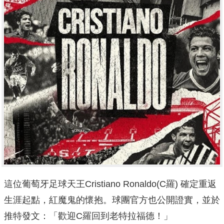
這位葡萄牙足球天王Cristiano Ronaldo(C羅) 確定重返
生涯起點，紅魔鬼的懷抱。球團官方也公開證實，並於
推特發文：「歡迎C羅回到老特拉福德！」