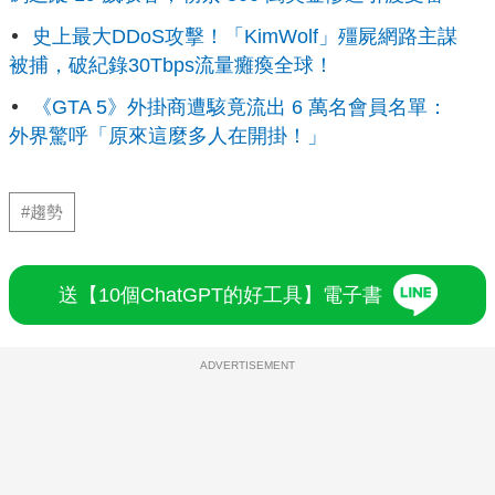
史上最大DDoS攻擊！「KimWolf」殭屍網路主謀
被捕，破紀錄30Tbps流量癱瘓全球！
《GTA 5》外掛商遭駭竟流出 6 萬名會員名單：
外界驚呼「原來這麼多人在開掛！」
#趨勢
送【10個ChatGPT的好工具】電子書
ADVERTISEMENT