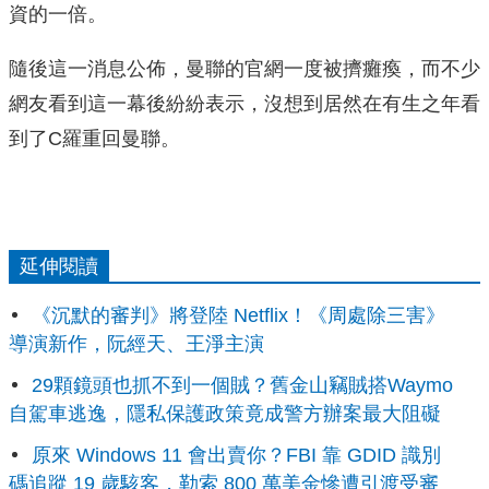
資的一倍。
隨後這一消息公佈，曼聯的官網一度被擠癱瘓，而不少
網友看到這一幕後紛紛表示，沒想到居然在有生之年看
到了C羅重回曼聯。
延伸閱讀
《沉默的審判》將登陸 Netflix！《周處除三害》
導演新作，阮經天、王淨主演
29顆鏡頭也抓不到一個賊？舊金山竊賊搭Waymo
自駕車逃逸，隱私保護政策竟成警方辦案最大阻礙
原來 Windows 11 會出賣你？FBI 靠 GDID 識別
碼追蹤 19 歲駭客，勒索 800 萬美金慘遭引渡受審