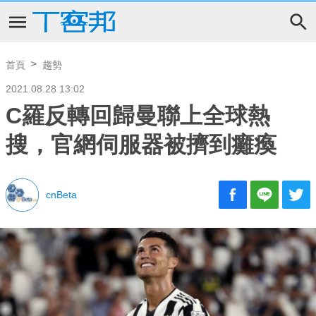
首頁
趨勢
2021.08.28 13:02
C羅反轉回歸曼聯上全球熱
搜，官網伺服器被擠到癱瘓
cnBeta