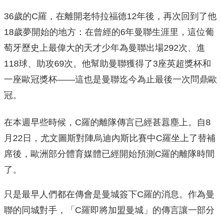
36歲的C羅，在離開老特拉福德12年後，再次回到了他
18歲夢開始的地方：在曾經的6年曼聯生涯里，這位葡
萄牙歷史上最偉大的天才少年為曼聯出場292次、進
118球、助攻69次。他幫助曼聯獲得了3座英超獎杯和
一座歐冠獎杯——這也是曼聯迄今為止最後一次問鼎歐
冠。
在本週早些時候，C羅的離隊傳言已經甚囂塵上。自8
月22日，尤文圖斯對陣烏迪內斯比賽中C羅坐上了替補
席後，歐洲部分體育媒體已經開始預測C羅的離隊時間
了。
只是最早人們都在傳會是曼城簽下C羅的消息。作為曼
聯的同城對手，「C羅即將加盟曼城」的傳言讓一部分