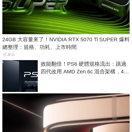
24GB 大容量來了！NVIDIA RTX 5070 Ti SUPER 爆料
總整理：規格、功耗、上市時間
3C新品
效能翻倍！PS6 硬體規格流出：跳過
四代改用 AMD Zen 6c 混合架構，4K
120fps 與全光追時代來臨