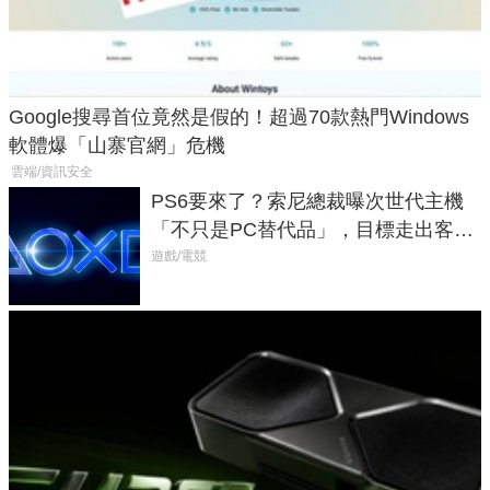
Google搜尋首位竟然是假的！超過70款熱門Windows
軟體爆「山寨官網」危機
雲端/資訊安全
PS6要來了？索尼總裁曝次世代主機
「不只是PC替代品」，目標走出客
廳、進軍電競桌面
遊戲/電競