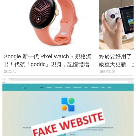
Google 新一代 Pixel Watch 5 規格流
終於要好用了！R
出！代號「godric」現身，記憶體增強
級重大更新，全新
鎖定 AI 應用
式讓操作就像 X
3C新品
遊戲/電競