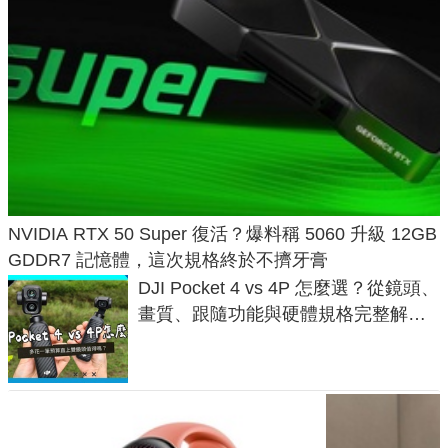
NVIDIA RTX 50 Super 復活？爆料稱 5060 升級 12GB
GDDR7 記憶體，這次規格終於不擠牙膏
DJI Pocket 4 vs 4P 怎麼選？從鏡頭、
畫質、跟隨功能與硬體規格完整解
析，一次看懂兩台差異