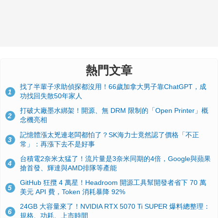
熱門文章
找了半輩子求助偵探都沒用！66歲加拿大男子靠ChatGPT，成
1
功找回失散50年家人
打破大廠墨水綁架！開源、無 DRM 限制的「Open Printer」概
2
念機亮相
記憶體漲太兇連老闆都怕了？SK海力士竟然認了價格「不正
3
常」：再漲下去不是好事
台積電2奈米太猛了！流片量是3奈米同期的4倍，Google與蘋果
4
搶首發、輝達與AMD排隊等產能
GitHub 狂攬 4 萬星！Headroom 開源工具幫開發者省下 70 萬
5
美元 API 費，Token 消耗暴降 92%
24GB 大容量來了！NVIDIA RTX 5070 Ti SUPER 爆料總整理：
6
規格、功耗、上市時間