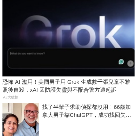
恐怖 AI 濫用！美國男子用 Grok 生成數千張兒童不雅
照後自殺，xAI 因防護失靈與不配合警方遭起訴
AI/大數據
找了半輩子求助偵探都沒用！66歲加
拿大男子靠ChatGPT，成功找回失散
50年家人