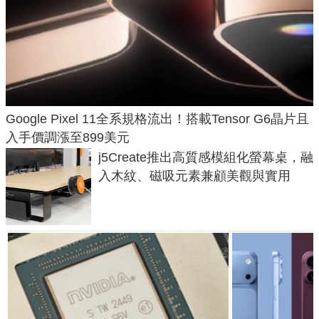
Google Pixel 11全系規格流出！搭載Tensor G6晶片且
入手價調漲至899美元
j5Create推出高質感模組化螢幕桌，融
入木紋、磁吸元素兼顧美觀與實用