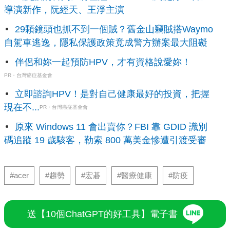
導演新作，阮經天、王淨主演
29顆鏡頭也抓不到一個賊？舊金山竊賊搭Waymo
自駕車逃逸，隱私保護政策竟成警方辦案最大阻礙
伴侶和妳一起預防HPV，才有資格說愛妳！
PR・台灣癌症基金會
立即諮詢HPV！是對自己健康最好的投資，把握
現在不...
PR・台灣癌症基金會
原來 Windows 11 會出賣你？FBI 靠 GDID 識別
碼追蹤 19 歲駭客，勒索 800 萬美金慘遭引渡受審
#acer
#趨勢
#宏碁
#醫療健康
#防疫
送【10個ChatGPT的好工具】電子書