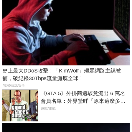
史上最大DDoS攻擊！「KimWolf」殭屍網路主謀被
捕，破紀錄30Tbps流量癱瘓全球！
雲端/資訊安全
《GTA 5》外掛商遭駭竟流出 6 萬名
會員名單：外界驚呼「原來這麼多人
在開掛！」
遊戲/電競