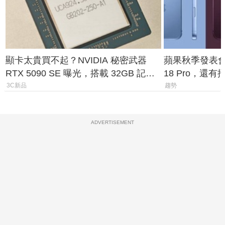
顯卡太貴買不起？NVIDIA 秘密武器
蘋果秋季發表會大
RTX 5090 SE 曝光，搭載 32GB 記憶
18 Pro，還
體
測一次看
3C新品
趨勢
ADVERTISEMENT