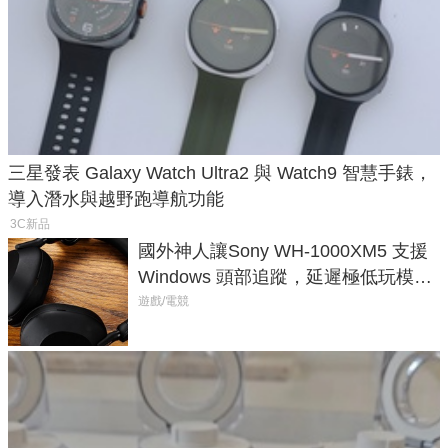
三星發表 Galaxy Watch Ultra2 與 Watch9 智慧手錶，
導入潛水與越野跑導航功能
3C新品
國外神人讓Sony WH-1000XM5 支援
Windows 頭部追蹤，延遲極低玩模擬
飛行超有感
遊戲/電競