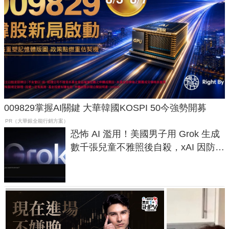
009829掌握AI關鍵 大華韓國KOSPI 50今強勢開募
PR（大華銀全能行銷方案）
恐怖 AI 濫用！美國男子用 Grok 生成
數千張兒童不雅照後自殺，xAI 因防護
失靈與不配合警方遭起訴