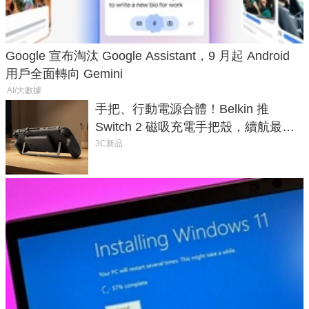
Google 宣布淘汰 Google Assistant，9 月起 Android
用戶全面轉向 Gemini
AI/大數據
手把、行動電源合體！Belkin 推
Switch 2 磁吸充電手把殼，續航最高
延長 1.5 倍
3C新品