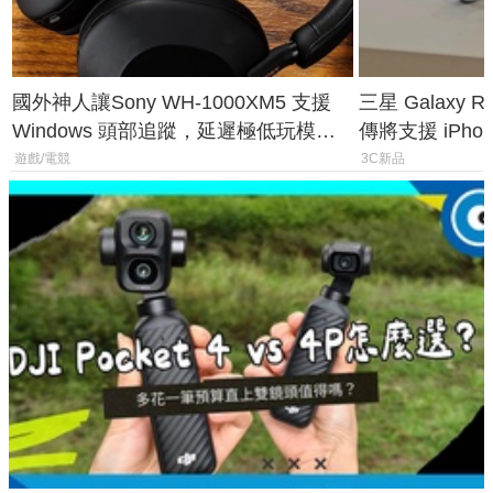
國外神人讓Sony WH-1000XM5 支援
三星 Galaxy 
Windows 頭部追蹤，延遲極低玩模擬
傳將支援 iPho
飛行超有感
慧家電連動功
遊戲/電競
3C新品