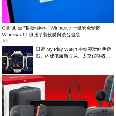
GitHub 熱門開源神器！Winhance 一鍵安全精簡
Windows 11 臃腫預裝軟體與後台追蹤
趨勢
日廠 My Play Watch 手錶專玩經典遊
戲、內建俄羅斯方塊、太空侵略者，
不過竟然不能連手機？