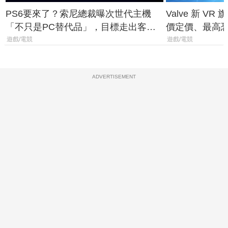
PS6要來了？索尼總裁曝次世代主機
Valve 新 VR 
「不只是PC替代品」，目標走出客
價定價、最高恐破
廳、進軍電競桌面
遊戲/電競
遊戲/電競
ADVERTISEMENT