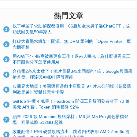
熱門文章
找了半輩子求助偵探都沒用！66歲加拿大男子靠ChatGPT，成
1
功找回失散50年家人
打破大廠墨水綁架！開源、無 DRM 限制的「Open Printer」概
2
念機亮相
用AI省下4小時竟被塞更多工作！過來人曝光：為什麼優秀員工
3
不再跟你分享怎麼使用AI
台積電2奈米太猛了！流片量是3奈米同期的4倍，Google與蘋果
4
搶首發、輝達與AMD排隊等產能
典藏界大地震！美國懷舊遊戲小店驚見 97 片未公開版《超級瑪
5
利歐兄弟》變體任天堂卡帶
GitHub 狂攬 4 萬星！Headroom 開源工具幫開發者省下 70 萬
6
美元 API 費，Token 消耗暴降 92%
蘋果 2026 款 Mac mini 規格爆料：M6 與 M5 Pro 異色搭檔登
7
場！容量或將 512GB 起跳
效能翻倍！PS6 硬體規格流出：跳過四代改用 AMD Zen 6c 混
8