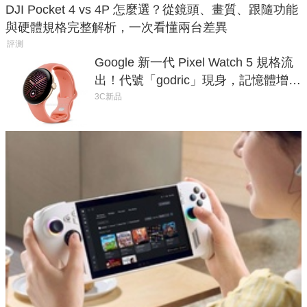
DJI Pocket 4 vs 4P 怎麼選？從鏡頭、畫質、跟隨功能
與硬體規格完整解析，一次看懂兩台差異
評測
Google 新一代 Pixel Watch 5 規格流
出！代號「godric」現身，記憶體增強
鎖定 AI 應用
3C新品