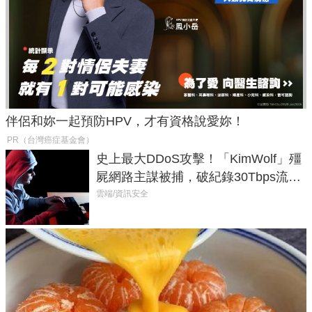
伴侶和妳一起預防HPV，才有資格說愛妳！
PR（台灣癌症基金會）
史上最大DDoS攻擊！「KimWolf」殭
屍網路主謀被捕，破紀錄30Tbps流量
癱瘓全球！
雲端/資訊安全