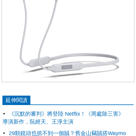
延伸閱讀
《沉默的審判》將登陸 Netflix！《周處除三害》
導演新作，阮經天、王淨主演
29顆鏡頭也抓不到一個賊？舊金山竊賊搭Waymo