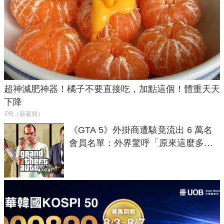
超神減肥神器！橘子不要直接吃，加點這個！體重天天
下降
PR（新素簡）
《GTA 5》外掛商遭駭竟流出 6 萬名
會員名單：外界驚呼「原來這麼多人
在開掛！」