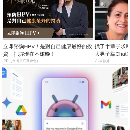
立即諮詢HPV！是對自己健康最好的投
找了半輩子求助
資，把握現在不嫌晚！
大男子靠Chat
年家人
PR（台灣癌症基金會）
AI/大數據