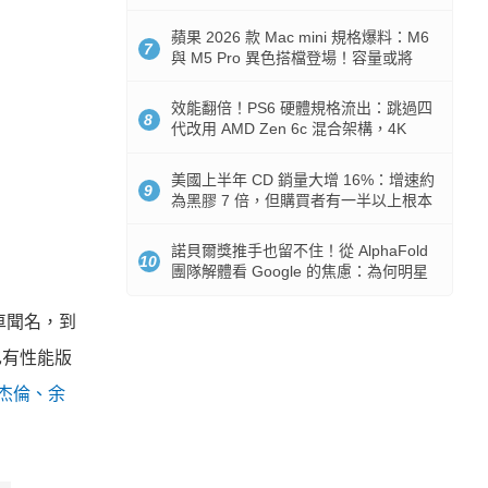
Token 消耗暴降 92%
蘋果 2026 款 Mac mini 規格爆料：M6
7
與 M5 Pro 異色搭檔登場！容量或將
512GB 起跳
效能翻倍！PS6 硬體規格流出：跳過四
8
代改用 AMD Zen 6c 混合架構，4K
120fps 與全光追時代來臨
美國上半年 CD 銷量大增 16%：增速約
9
為黑膠 7 倍，但購買者有一半以上根本
沒有播放器
諾貝爾獎推手也留不住！從 AlphaFold
10
團隊解體看 Google 的焦慮：為何明星
實驗室要為 Gemini 讓路？
車聞名，到
也有性能版
杰倫、余