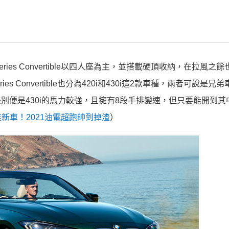
ies Convertible以四人座為主，並搭載硬頂收納，在拉風之
s Convertible也分為420i和430i這2款車種，兩者可說是兄
壓引擎，差別便是430i的馬力較強，且擁有8段手排變速，但只要能開到
新車！2021油電超跑帥到掉渣
）