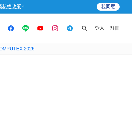
隱私權政策
。
我同意
登入
註冊
OMPUTEX 2026