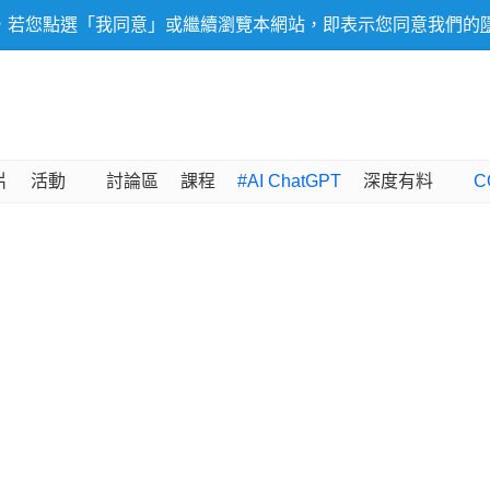
，若您點選「我同意」或繼續瀏覽本網站，即表示您同意我們的
片
活動
討論區
課程
#AI ChatGPT
深度有料
C