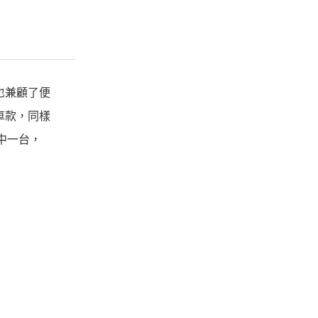
餘也兼顧了便
弟車款，同樣
其中一台，