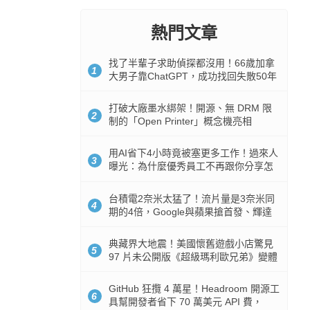
熱門文章
找了半輩子求助偵探都沒用！66歲加拿
1
大男子靠ChatGPT，成功找回失散50年
家人
打破大廠墨水綁架！開源、無 DRM 限
2
制的「Open Printer」概念機亮相
用AI省下4小時竟被塞更多工作！過來人
3
曝光：為什麼優秀員工不再跟你分享怎
麼使用AI
台積電2奈米太猛了！流片量是3奈米同
4
期的4倍，Google與蘋果搶首發、輝達
與AMD排隊等產能
典藏界大地震！美國懷舊遊戲小店驚見
5
97 片未公開版《超級瑪利歐兄弟》變體
任天堂卡帶
GitHub 狂攬 4 萬星！Headroom 開源工
6
具幫開發者省下 70 萬美元 API 費，