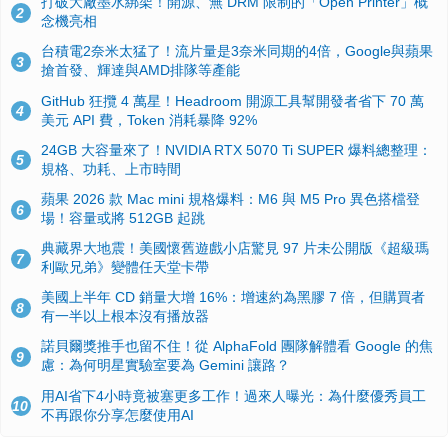
打破大廠墨水綁架！開源、無 DRM 限制的「Open Printer」概
2
念機亮相
台積電2奈米太猛了！流片量是3奈米同期的4倍，Google與蘋果
3
搶首發、輝達與AMD排隊等產能
GitHub 狂攬 4 萬星！Headroom 開源工具幫開發者省下 70 萬
4
美元 API 費，Token 消耗暴降 92%
24GB 大容量來了！NVIDIA RTX 5070 Ti SUPER 爆料總整理：
5
規格、功耗、上市時間
蘋果 2026 款 Mac mini 規格爆料：M6 與 M5 Pro 異色搭檔登
6
場！容量或將 512GB 起跳
典藏界大地震！美國懷舊遊戲小店驚見 97 片未公開版《超級瑪
7
利歐兄弟》變體任天堂卡帶
美國上半年 CD 銷量大增 16%：增速約為黑膠 7 倍，但購買者
8
有一半以上根本沒有播放器
諾貝爾獎推手也留不住！從 AlphaFold 團隊解體看 Google 的焦
9
慮：為何明星實驗室要為 Gemini 讓路？
用AI省下4小時竟被塞更多工作！過來人曝光：為什麼優秀員工
10
不再跟你分享怎麼使用AI