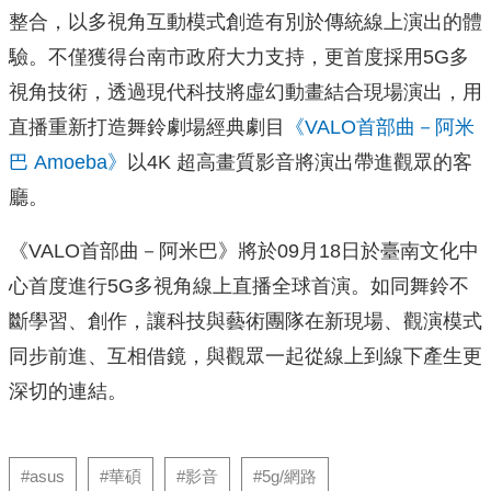
整合，以多視角互動模式創造有別於傳統線上演出的體
驗。不僅獲得台南市政府大力支持，更首度採用5G多
視角技術，透過現代科技將虛幻動畫結合現場演出，用
直播重新打造舞鈴劇場經典劇目
《VALO首部曲－阿米
巴 Amoeba》
以4K 超高畫質影音將演出帶進觀眾的客
廳。
《VALO首部曲－阿米巴》將於09月18日於臺南文化中
心首度進行5G多視角線上直播全球首演。如同舞鈴不
斷學習、創作，讓科技與藝術團隊在新現場、觀演模式
同步前進、互相借鏡，與觀眾一起從線上到線下產生更
深切的連結。
#asus
#華碩
#影音
#5g/網路