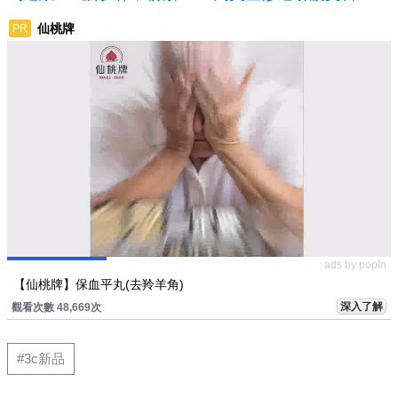
仙桃牌
PR
ads by popIn
【仙桃牌】保血平丸(去羚羊角)
深入了解
觀看次數 48,669次
#3c新品