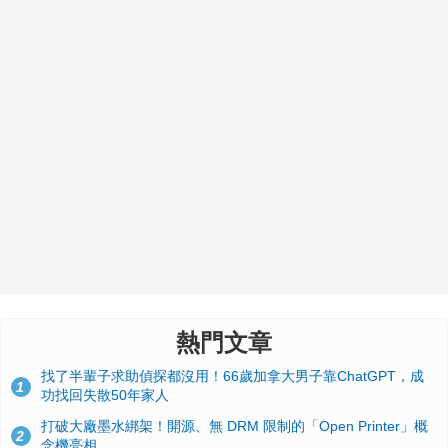
熱門文章
找了半輩子求助偵探都沒用！66歲加拿大男子靠ChatGPT，成
1
功找回失散50年家人
打破大廠墨水綁架！開源、無 DRM 限制的「Open Printer」概
2
念機亮相