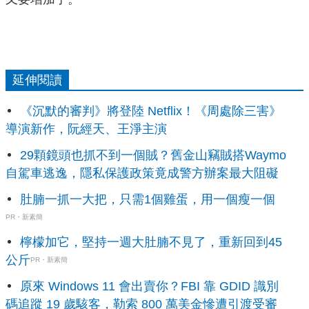
延伸閱讀
《沉默的審判》將登陸 Netflix！《周處除三害》
導演新作，阮經天、王淨主演
29顆鏡頭也抓不到一個賊？舊金山竊賊搭Waymo
自駕車逃逸，隱私保護政策竟成警方辦案最大阻礙
肚腩一抓一大把，只需1個雞蛋，用一個瘦一個
PR・新素簡
檸檬加它，堅持一週大肚腩不見了，重新回到45
公斤
PR・新素簡
原來 Windows 11 會出賣你？FBI 靠 GDID 識別
碼追蹤 19 歲駭客，勒索 800 萬美金慘遭引渡受審