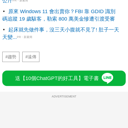
公斤
PR・新素簡
原來 Windows 11 會出賣你？FBI 靠 GDID 識別
碼追蹤 19 歲駭客，勒索 800 萬美金慘遭引渡受審
起床就先做件事，沒三天小腹就不見了! 肚子一天
天變...
PR・新素簡
#趨勢
#遠傳
送【10個ChatGPT的好工具】電子書
ADVERTISEMENT