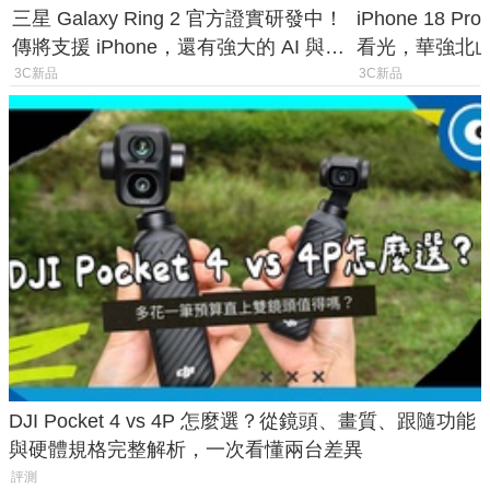
三星 Galaxy Ring 2 官方證實研發中！
iPhone 18 
傳將支援 iPhone，還有強大的 AI 與智
看光，華強北
慧家電連動功能
山寨機無法復
3C新品
3C新品
DJI Pocket 4 vs 4P 怎麼選？從鏡頭、畫質、跟隨功能
與硬體規格完整解析，一次看懂兩台差異
評測