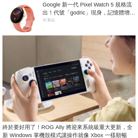
Google 新一代 Pixel Watch 5 規格流
出！代號「godric」現身，記憶體增強
鎖定 AI 應用
3C新品
終於要好用了！ROG Ally 將迎來系統級重大更新，全
新 Windows 掌機殼模式讓操作就像 Xbox 一樣順暢