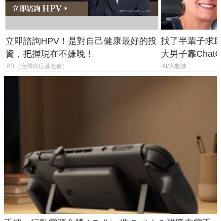
立即諮詢HPV！是對自己健康最好的投
找了半輩子求助
資，把握現在不嫌晚！
大男子靠Chat
年家人
PR（台灣癌症基金會）
AI/大數據