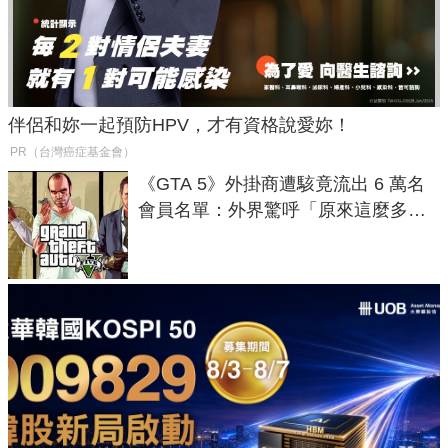
伴侶和妳一起預防HPV，才有資格說愛妳！
PR（台灣癌症基金會）
《GTA 5》外掛商遭駭竟流出 6 萬名
會員名單：外界驚呼「原來這麼多人
在開掛！」