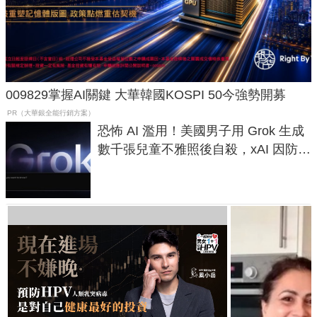
009829掌握AI關鍵 大華韓國KOSPI 50今強勢開募
PR（大華銀全能行銷方案）
恐怖 AI 濫用！美國男子用 Grok 生成
數千張兒童不雅照後自殺，xAI 因防護
失靈與不配合警方遭起訴