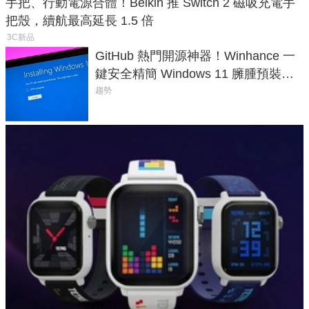
手把、行動電源合體！Belkin 推 Switch 2 磁吸充電手
把殼，續航最高延長 1.5 倍
3C新品
GitHub 熱門開源神器！Winhance 一
鍵安全精簡 Windows 11 臃腫預裝軟
體與後台追蹤
趨勢