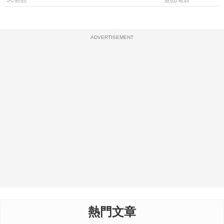
上市時間
120fps 與全
3C新品
遊戲/電競
ADVERTISEMENT
熱門文章