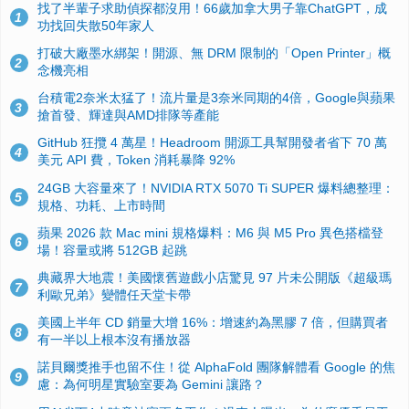
找了半輩子求助偵探都沒用！66歲加拿大男子靠ChatGPT，成
1
功找回失散50年家人
打破大廠墨水綁架！開源、無 DRM 限制的「Open Printer」概
2
念機亮相
台積電2奈米太猛了！流片量是3奈米同期的4倍，Google與蘋果
3
搶首發、輝達與AMD排隊等產能
GitHub 狂攬 4 萬星！Headroom 開源工具幫開發者省下 70 萬
4
美元 API 費，Token 消耗暴降 92%
24GB 大容量來了！NVIDIA RTX 5070 Ti SUPER 爆料總整理：
5
規格、功耗、上市時間
蘋果 2026 款 Mac mini 規格爆料：M6 與 M5 Pro 異色搭檔登
6
場！容量或將 512GB 起跳
典藏界大地震！美國懷舊遊戲小店驚見 97 片未公開版《超級瑪
7
利歐兄弟》變體任天堂卡帶
美國上半年 CD 銷量大增 16%：增速約為黑膠 7 倍，但購買者
8
有一半以上根本沒有播放器
諾貝爾獎推手也留不住！從 AlphaFold 團隊解體看 Google 的焦
9
慮：為何明星實驗室要為 Gemini 讓路？