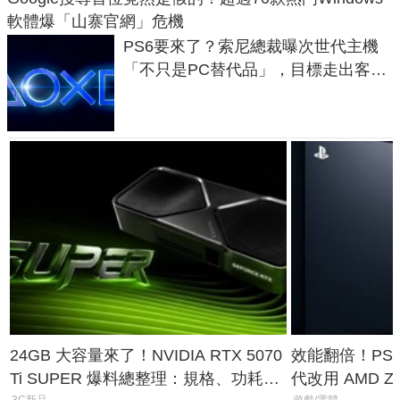
軟體爆「山寨官網」危機
PS6要來了？索尼總裁曝次世代主機
「不只是PC替代品」，目標走出客
廳、進軍電競桌面
24GB 大容量來了！NVIDIA RTX 5070
效能翻倍！PS
Ti SUPER 爆料總整理：規格、功耗、
代改用 AMD Z