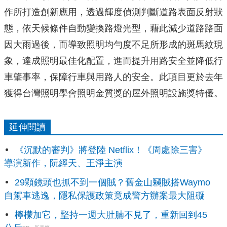
作所打造創新應用，
透過輝度偵測判斷道路表面反射狀
態，
依天候條件自動變換路燈光型，藉此減少道路路面
因大雨過後，
而導致照明均勻度不足所形成的斑馬紋現
象，達成照明最佳化配置，
進而提升用路安全並降低行
車肇事率，保障行車與用路人的安全。
此項目更於去年
獲得台灣照明學會照明金質獎的屋外照明設施獎特優
。
延伸閱讀
《沉默的審判》將登陸 Netflix！《周處除三害》
導演新作，阮經天、王淨主演
29顆鏡頭也抓不到一個賊？舊金山竊賊搭Waymo
自駕車逃逸，隱私保護政策竟成警方辦案最大阻礙
檸檬加它，堅持一週大肚腩不見了，重新回到45