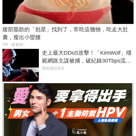
腹部脂肪的「剋星」找到了，常吃這幾物，吃走大肚
囊，瘦出小蠻腰
PR（新素簡）
史上最大DDoS攻擊！「KimWolf」殭
屍網路主謀被捕，破紀錄30Tbps流量
癱瘓全球！
雲端/資訊安全