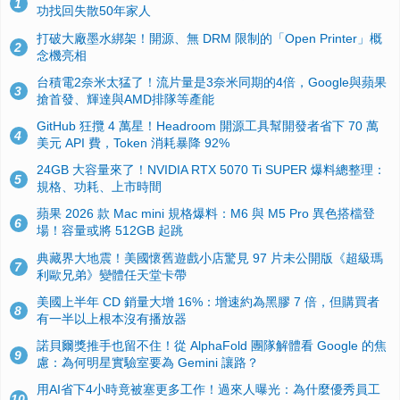
1
功找回失散50年家人
打破大廠墨水綁架！開源、無 DRM 限制的「Open Printer」概
2
念機亮相
台積電2奈米太猛了！流片量是3奈米同期的4倍，Google與蘋果
3
搶首發、輝達與AMD排隊等產能
GitHub 狂攬 4 萬星！Headroom 開源工具幫開發者省下 70 萬
4
美元 API 費，Token 消耗暴降 92%
24GB 大容量來了！NVIDIA RTX 5070 Ti SUPER 爆料總整理：
5
規格、功耗、上市時間
蘋果 2026 款 Mac mini 規格爆料：M6 與 M5 Pro 異色搭檔登
6
場！容量或將 512GB 起跳
典藏界大地震！美國懷舊遊戲小店驚見 97 片未公開版《超級瑪
7
利歐兄弟》變體任天堂卡帶
美國上半年 CD 銷量大增 16%：增速約為黑膠 7 倍，但購買者
8
有一半以上根本沒有播放器
諾貝爾獎推手也留不住！從 AlphaFold 團隊解體看 Google 的焦
9
慮：為何明星實驗室要為 Gemini 讓路？
用AI省下4小時竟被塞更多工作！過來人曝光：為什麼優秀員工
10