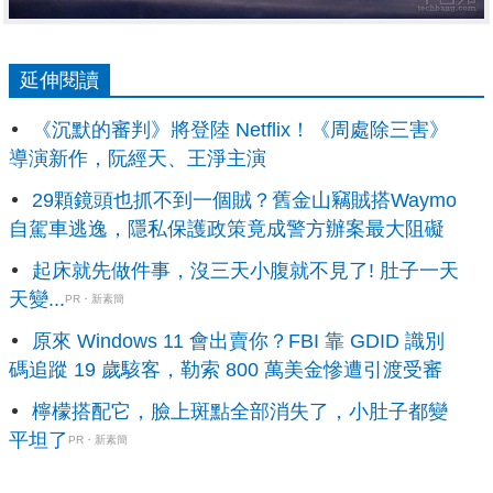
延伸閱讀
《沉默的審判》將登陸 Netflix！《周處除三害》
導演新作，阮經天、王淨主演
29顆鏡頭也抓不到一個賊？舊金山竊賊搭Waymo
自駕車逃逸，隱私保護政策竟成警方辦案最大阻礙
起床就先做件事，沒三天小腹就不見了! 肚子一天
天變...
PR・新素簡
原來 Windows 11 會出賣你？FBI 靠 GDID 識別
碼追蹤 19 歲駭客，勒索 800 萬美金慘遭引渡受審
檸檬搭配它，臉上斑點全部消失了，小肚子都變
平坦了
PR・新素簡