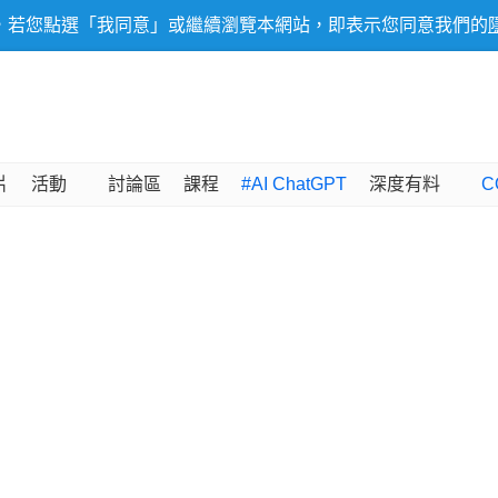
，若您點選「我同意」或繼續瀏覽本網站，即表示您同意我們的
片
活動
討論區
課程
#AI ChatGPT
深度有料
C