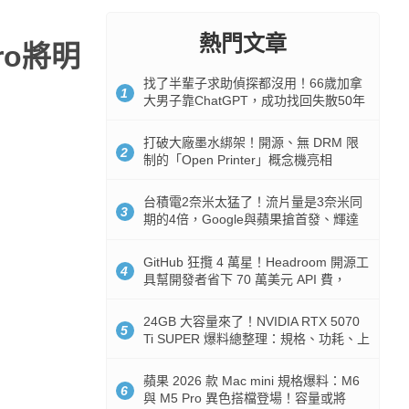
熱門文章
Pro將明
找了半輩子求助偵探都沒用！66歲加拿
1
大男子靠ChatGPT，成功找回失散50年
家人
打破大廠墨水綁架！開源、無 DRM 限
2
制的「Open Printer」概念機亮相
台積電2奈米太猛了！流片量是3奈米同
3
期的4倍，Google與蘋果搶首發、輝達
與AMD排隊等產能
GitHub 狂攬 4 萬星！Headroom 開源工
4
具幫開發者省下 70 萬美元 API 費，
Token 消耗暴降 92%
24GB 大容量來了！NVIDIA RTX 5070
5
Ti SUPER 爆料總整理：規格、功耗、上
市時間
蘋果 2026 款 Mac mini 規格爆料：M6
6
與 M5 Pro 異色搭檔登場！容量或將