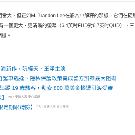
當大，但正如M. Brandon Lee在影片中解釋的那樣，它們在
一個更大、更清晰的螢幕（6.4英吋FHD對6.7英吋QHD），三
相機。
》導演新作，阮經天、王淨主演
o自駕車逃逸，隱私保護政策竟成警方辦案最大阻礙
識別碼追蹤 19 歲駭客，勒索 800 萬美金慘遭引渡受審
險】
PR・安達人壽 安心護眼
眼定期眼睛險】
PR・安達人壽 安心護眼