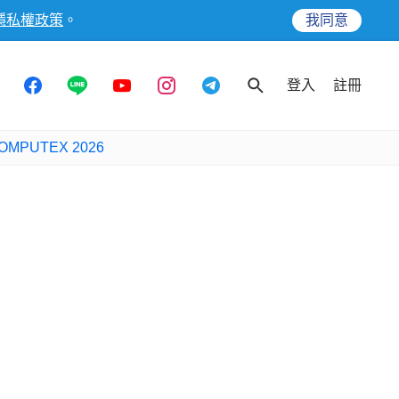
隱私權政策
。
我同意
登入
註冊
OMPUTEX 2026