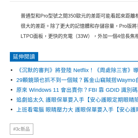
普通型和Pro型號之間350歐元的差距可能看起來距離相
很大的差距。除了更大的記憶體和存儲容量，Pro版將有
LTPO面板，更快的充電（33W），外加一個4倍長焦
延伸閱讀
《沉默的審判》將登陸 Netflix！《周處除三害
29顆鏡頭也抓不到一個賊？舊金山竊賊搭Waym
原來 Windows 11 會出賣你？FBI 靠 GDID 
追劇追太久 護眼保單要入手【安心護眼定期眼睛
上班看電腦 眼睛壓力大 護眼保單要入手【安心護
#3c新品