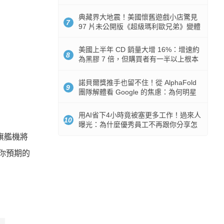
512GB 起跳
典藏界大地震！美國懷舊遊戲小店驚見
7
97 片未公開版《超級瑪利歐兄弟》變體
任天堂卡帶
美國上半年 CD 銷量大增 16%：增速約
8
為黑膠 7 倍，但購買者有一半以上根本
沒有播放器
諾貝爾獎推手也留不住！從 AlphaFold
9
團隊解體看 Google 的焦慮：為何明星
實驗室要為 Gemini 讓路？
用AI省下4小時竟被塞更多工作！過來人
10
曝光：為什麼優秀員工不再跟你分享怎
麼使用AI
e旗艦機將
你預期的