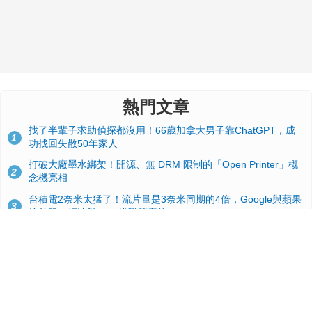
熱門文章
找了半輩子求助偵探都沒用！66歲加拿大男子靠ChatGPT，成
1
功找回失散50年家人
打破大廠墨水綁架！開源、無 DRM 限制的「Open Printer」概
2
念機亮相
台積電2奈米太猛了！流片量是3奈米同期的4倍，Google與蘋果
3
搶首發、輝達與AMD排隊等產能
GitHub 狂攬 4 萬星！Headroom 開源工具幫開發者省下 70 萬
4
美元 API 費，Token 消耗暴降 92%
24GB 大容量來了！NVIDIA RTX 5070 Ti SUPER 爆料總整理：
5
規格、功耗、上市時間
蘋果 2026 款 Mac mini 規格爆料：M6 與 M5 Pro 異色搭檔登
6