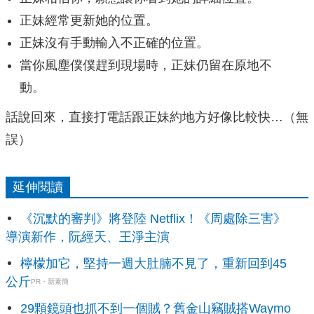
正妹經常更新她的位置。
正妹沒有手動輸入不正確的位置。
當你風塵僕僕趕到現場時，正妹仍留在原地不
動。
話說回來，直接打電話跟正妹約地方好像比較快…（無
誤）
延伸閱讀
《沉默的審判》將登陸 Netflix！《周處除三害》
導演新作，阮經天、王淨主演
檸檬加它，堅持一週大肚腩不見了，重新回到45
公斤
PR・新素簡
29顆鏡頭也抓不到一個賊？舊金山竊賊搭Waymo