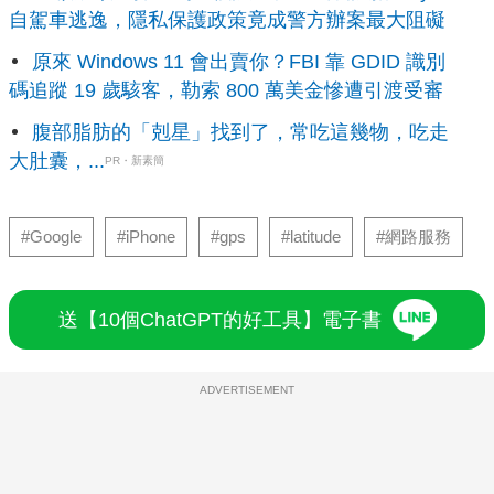
自駕車逃逸，隱私保護政策竟成警方辦案最大阻礙
原來 Windows 11 會出賣你？FBI 靠 GDID 識別
碼追蹤 19 歲駭客，勒索 800 萬美金慘遭引渡受審
腹部脂肪的「剋星」找到了，常吃這幾物，吃走
大肚囊，...
PR・新素簡
#Google
#iPhone
#gps
#latitude
#網路服務
送【10個ChatGPT的好工具】電子書
ADVERTISEMENT