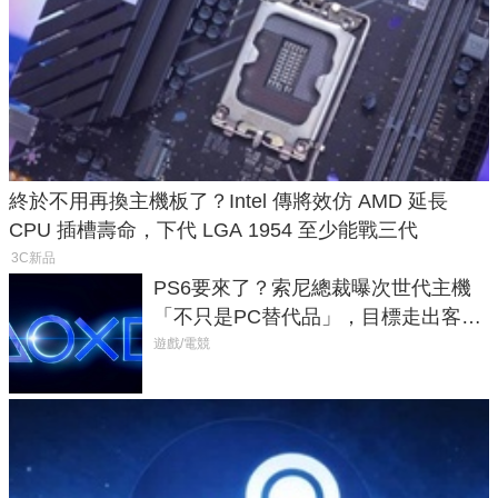
終於不用再換主機板了？Intel 傳將效仿 AMD 延長
CPU 插槽壽命，下代 LGA 1954 至少能戰三代
3C新品
PS6要來了？索尼總裁曝次世代主機
「不只是PC替代品」，目標走出客
廳、進軍電競桌面
遊戲/電競