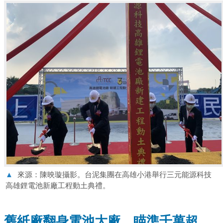
▲
來源：陳映璇攝影。台泥集團在高雄小港舉行三元能源科技
高雄鋰電池新廠工程動土典禮。
舊紙廠翻身電池大廠，瞄準千萬超