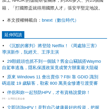
加上 NHOA 的儲能研發團隊，約300多人、共25個國
籍，「打國際盃就得用國際人才」張安平堅定地說。
本文授權轉載自：
bnext（數位時代）
延伸閱讀
《沉默的審判》將登陸 Netflix！《周處除三害》
導演新作，阮經天、王淨主演
29顆鏡頭也抓不到一個賊？舊金山竊賊搭Waymo
自駕車逃逸，隱私保護政策竟成警方辦案最大阻礙
原來 Windows 11 會出賣你？FBI 靠 GDID 識別
碼追蹤 19 歲駭客，勒索 800 萬美金慘遭引渡受審
伴侶和妳一起預防HPV，才有資格說愛妳！
PR・台灣癌症基金會
立即諮詢HPV！是對自己健康最好的投資，把握