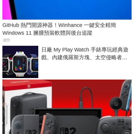
GitHub 熱門開源神器！Winhance 一鍵安全精簡
Windows 11 臃腫預裝軟體與後台追蹤
趨勢
日廠 My Play Watch 手錶專玩經典遊
戲、內建俄羅斯方塊、太空侵略者，
不過竟然不能連手機？