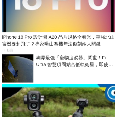
iPhone 18 Pro 設計圖 A20 晶片規格全看光，華強北山
寨機要起飛了？專家曝山寨機無法復刻兩大關鍵
3C新品
狗界最強「寵物追蹤器」問世！Fi
Ultra 智慧項圈結合低軌衛星，即使在
密林山谷也能精準找回愛犬