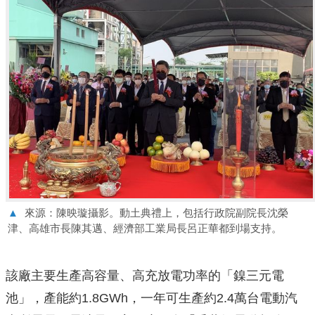
▲
來源：陳映璇攝影。動土典禮上，包括行政院副院長沈榮
津、高雄市長陳其邁、經濟部工業局長呂正華都到場支持。
該廠主要生產高容量、高充放電功率的「鎳三元電
池」，產能約1.8GWh，一年可生產約2.4萬台電動汽