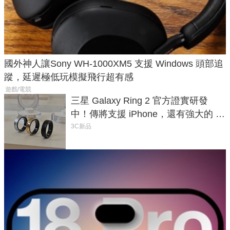
國外神人讓Sony WH-1000XM5 支援 Windows 頭部追
蹤，延遲極低玩模擬飛行超有感
遊戲/電競
三星 Galaxy Ring 2 官方證實研發
中！傳將支援 iPhone，還有強大的 AI
與智慧家電連動功能
3C新品