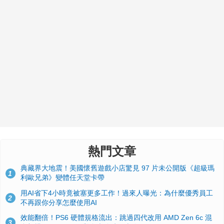
熱門文章
典藏界大地震！美國懷舊遊戲小店驚見 97 片未公開版《超級瑪
1
利歐兄弟》變體任天堂卡帶
用AI省下4小時竟被塞更多工作！過來人曝光：為什麼優秀員工
2
不再跟你分享怎麼使用AI
效能翻倍！PS6 硬體規格流出：跳過四代改用 AMD Zen 6c 混
3