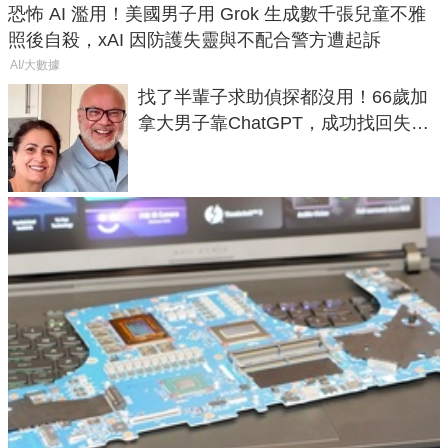
恐怖 AI 濫用！美國男子用 Grok 生成數千張兒童不雅
照後自殺，xAI 因防護失靈與不配合警方遭起訴
AI/大數據
找了半輩子求助偵探都沒用！66歲加
拿大男子靠ChatGPT，成功找回失散
50年家人