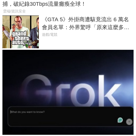
捕，破紀錄30Tbps流量癱瘓全球！
雲端/資訊安全
《GTA 5》外掛商遭駭竟流出 6 萬名
會員名單：外界驚呼「原來這麼多人
在開掛！」
遊戲/電競