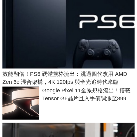
效能翻倍！PS6 硬體規格流出：跳過四代改用 AMD
Zen 6c 混合架構，4K 120fps 與全光追時代來臨
Google Pixel 11全系規格流出！搭載
Tensor G6晶片且入手價調漲至899美
元