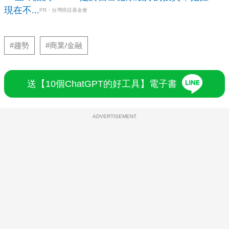
現在不...
PR・台灣癌症基金會
#趨勢
#商業/金融
送【10個ChatGPT的好工具】電子書
ADVERTISEMENT