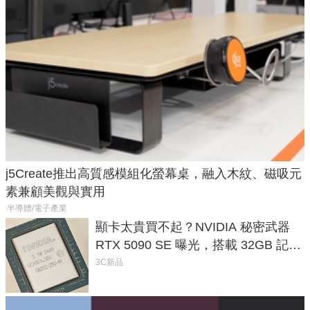
j5Create推出高質感模組化螢幕桌，融入木紋、磁吸元
素兼顧美觀與實用
半導體/電子產業
顯卡太貴買不起？NVIDIA 秘密武器
RTX 5090 SE 曝光，搭載 32GB 記憶
體
3C新品