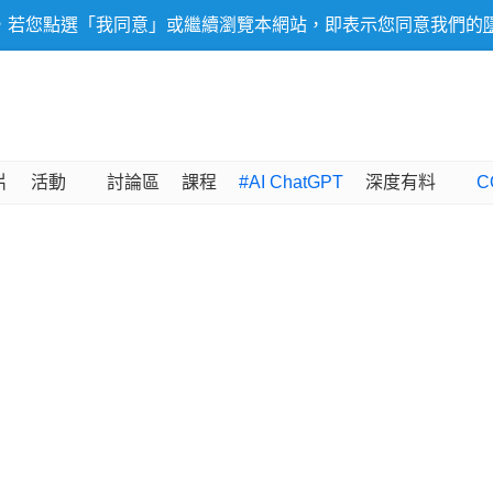
，若您點選「我同意」或繼續瀏覽本網站，即表示您同意我們的
片
活動
討論區
課程
#AI ChatGPT
深度有料
C