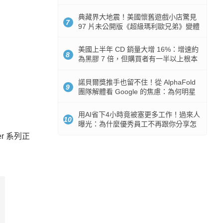
512GB 起跳
典藏界大地震！美國懷舊遊戲小店驚見
7
97 片未公開版《超級瑪利歐兄弟》變體
任天堂卡帶
美國上半年 CD 銷量大增 16%：增速約
8
為黑膠 7 倍，但購買者有一半以上根本
沒有播放器
諾貝爾獎推手也留不住！從 AlphaFold
9
團隊解體看 Google 的焦慮：為何明星
實驗室要為 Gemini 讓路？
用AI省下4小時竟被塞更多工作！過來人
10
曝光：為什麼優秀員工不再跟你分享怎
麼使用AI
r 系列正