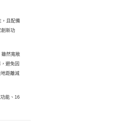
性，且配備
獨家創新功
用，雖然寬敞
車，避免因
離地距離減
電功能、16