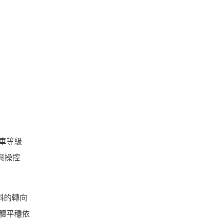
汽車等級
與操控
斜的轉向
體平穩依