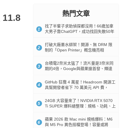
熱門文章
1.8
找了半輩子求助偵探都沒用！66歲加拿
1
大男子靠ChatGPT，成功找回失散50年
家人
打破大廠墨水綁架！開源、無 DRM 限
2
制的「Open Printer」概念機亮相
台積電2奈米太猛了！流片量是3奈米同
3
期的4倍，Google與蘋果搶首發、輝達
與AMD排隊等產能
GitHub 狂攬 4 萬星！Headroom 開源工
4
具幫開發者省下 70 萬美元 API 費，
Token 消耗暴降 92%
24GB 大容量來了！NVIDIA RTX 5070
5
Ti SUPER 爆料總整理：規格、功耗、上
市時間
蘋果 2026 款 Mac mini 規格爆料：M6
6
與 M5 Pro 異色搭檔登場！容量或將