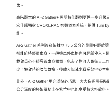
舊。
高階版本的 Ai-2 Gather+ 黑隱特仕版則更進
宏佳騰獨家 CROXERA 5 智慧儀表系統，提供 Turn b
能。
Ai-2 Gather 系列後貨架離地 73.5 公分的
卻能維持輕量車身，一般機車停車格也可輕鬆停入。
載貨重心不穩導致車身傾倒，免去了物流人員每天工
少了搬貨時的腰部負擔，整體大幅減少職業傷害發生
此外，Ai-2 Gather 更充滿貼心巧思，大大造福需
公分深度的杯架讓騎士在繁忙中也能享受特大杯飲料