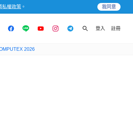
隱私權政策
。
我同意
登入
註冊
OMPUTEX 2026