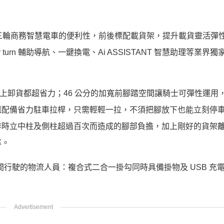
一步升級三輪商務智慧電車的便利性，前後標配載貨架，提升載貨靈活彈
y turn 輔助導航、一鍵換電、Ai ASSISTANT 智慧助理等業界
剛剛好距離讓上卸貨都超省力；46 公分的加寬前腳踏空間讓騎士可彈性運
還配備省力駐車拉桿，只需輕輕一拉，不須把腳放下也能立刻停
作時立中柱及側柱超過百次而造成的腳部負擔，加上剛好的貨架
率。
長時間行駛的物流人員：複合式二合一掛勾同時具備掛物及 USB 充
。