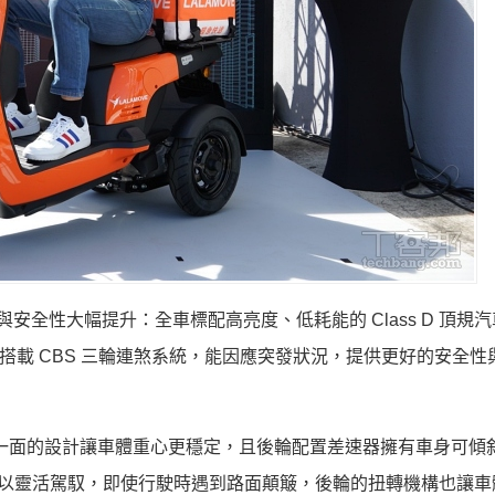
機能與安全性大幅提升：全車標配高亮度、低耗能的 Class D 頂規
，更搭載 CBS 三輪連煞系統，能因應突發狀況，提供更好的安全性
統，三點一面的設計讓車體重心更穩定，且後輪配置差速器擁有車身可傾
也可以靈活駕馭，即使行駛時遇到路面顛簸，後輪的扭轉機構也讓車