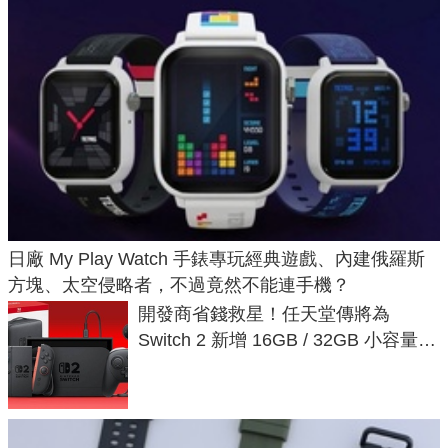
日廠 My Play Watch 手錶專玩經典遊戲、內建俄羅斯
方塊、太空侵略者，不過竟然不能連手機？
開發商省錢救星！任天堂傳將為
Switch 2 新增 16GB / 32GB 小容量遊
戲卡的選擇