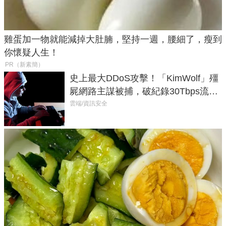
雞蛋加一物就能減掉大肚腩，堅持一週，腰細了，瘦到
你懷疑人生！
PR（新素簡）
史上最大DDoS攻擊！「KimWolf」殭
屍網路主謀被捕，破紀錄30Tbps流量
癱瘓全球！
雲端/資訊安全