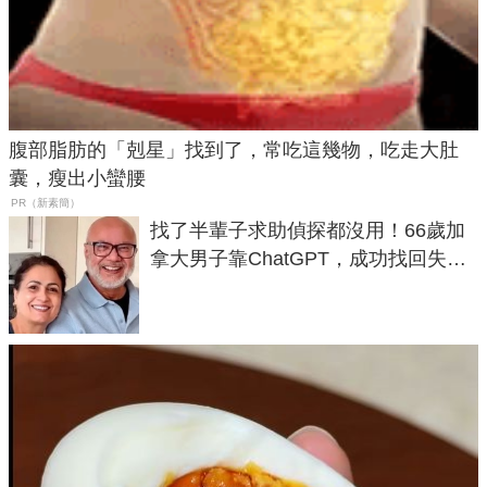
腹部脂肪的「剋星」找到了，常吃這幾物，吃走大肚
囊，瘦出小蠻腰
PR（新素簡）
找了半輩子求助偵探都沒用！66歲加
拿大男子靠ChatGPT，成功找回失散
50年家人