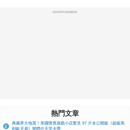
ADVERTISEMENT
熱門文章
典藏界大地震！美國懷舊遊戲小店驚見 97 片未公開版《超級瑪
1
利歐兄弟》變體任天堂卡帶