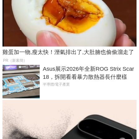
雞蛋加一物,瘦太快！溼氣排出了,大肚腩也偷偷溜走了
PR（新素簡）
Asus展示2026年全新ROG Strix Scar
18，拆開看看暴力散熱器長什麼樣
半導體/電子產業