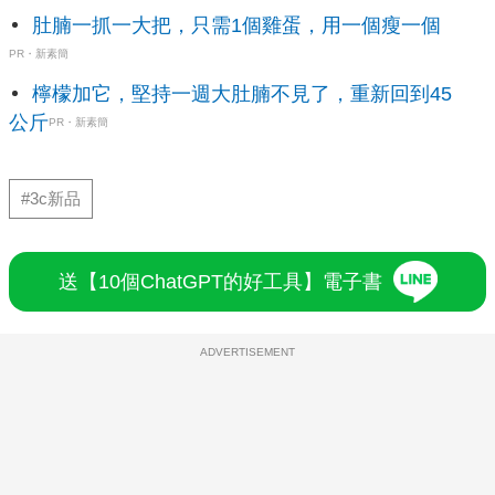
肚腩一抓一大把，只需1個雞蛋，用一個瘦一個
PR・新素簡
檸檬加它，堅持一週大肚腩不見了，重新回到45
公斤
PR・新素簡
#3c新品
送【10個ChatGPT的好工具】電子書
ADVERTISEMENT