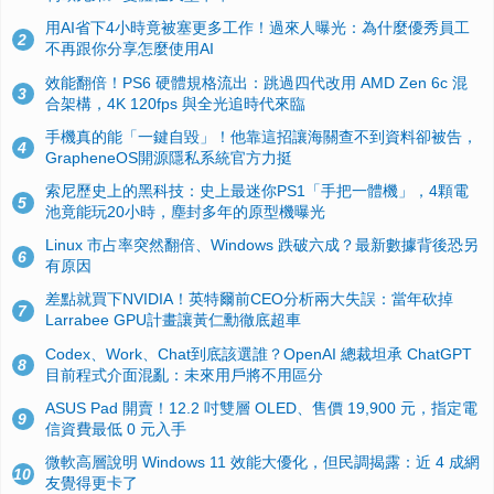
用AI省下4小時竟被塞更多工作！過來人曝光：為什麼優秀員工
2
不再跟你分享怎麼使用AI
效能翻倍！PS6 硬體規格流出：跳過四代改用 AMD Zen 6c 混
3
合架構，4K 120fps 與全光追時代來臨
手機真的能「一鍵自毀」！他靠這招讓海關查不到資料卻被告，
4
GrapheneOS開源隱私系統官方力挺
索尼歷史上的黑科技：史上最迷你PS1「手把一體機」，4顆電
5
池竟能玩20小時，塵封多年的原型機曝光
Linux 市占率突然翻倍、Windows 跌破六成？最新數據背後恐另
6
有原因
差點就買下NVIDIA！英特爾前CEO分析兩大失誤：當年砍掉
7
Larrabee GPU計畫讓黃仁勳徹底超車
Codex、Work、Chat到底該選誰？OpenAI 總裁坦承 ChatGPT
8
目前程式介面混亂：未來用戶將不用區分
ASUS Pad 開賣！12.2 吋雙層 OLED、售價 19,900 元，指定電
9
信資費最低 0 元入手
微軟高層說明 Windows 11 效能大優化，但民調揭露：近 4 成網
10
友覺得更卡了