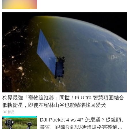
狗界最強「寵物追蹤器」問世！Fi Ultra 智慧項圈結合
低軌衛星，即使在密林山谷也能精準找回愛犬
3C新品
DJI Pocket 4 vs 4P 怎麼選？從鏡頭、
畫質、跟隨功能與硬體規格完整解