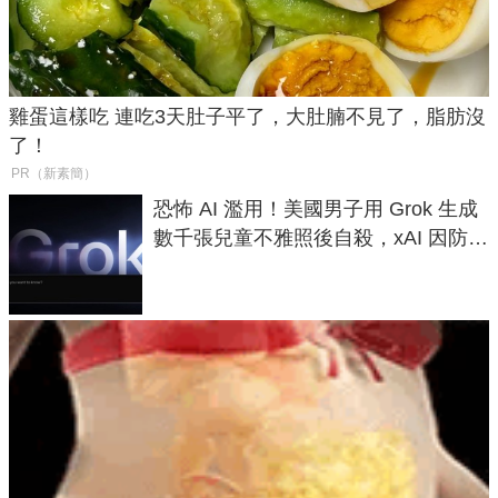
雞蛋這樣吃 連吃3天肚子平了，大肚腩不見了，脂肪沒
了！
PR（新素簡）
恐怖 AI 濫用！美國男子用 Grok 生成
數千張兒童不雅照後自殺，xAI 因防護
失靈與不配合警方遭起訴