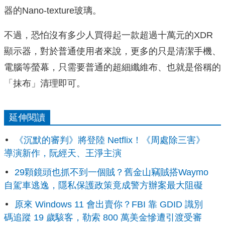
器的Nano-texture玻璃。
不過，恐怕沒有多少人買得起一款超過十萬元的XDR
顯示器，對於普通使用者來說，更多的只是清潔手機、
電腦等螢幕，只需要普通的超細纖維布、也就是俗稱的
「抹布」清理即可。
延伸閱讀
《沉默的審判》將登陸 Netflix！《周處除三害》
導演新作，阮經天、王淨主演
29顆鏡頭也抓不到一個賊？舊金山竊賊搭Waymo
自駕車逃逸，隱私保護政策竟成警方辦案最大阻礙
原來 Windows 11 會出賣你？FBI 靠 GDID 識別
碼追蹤 19 歲駭客，勒索 800 萬美金慘遭引渡受審