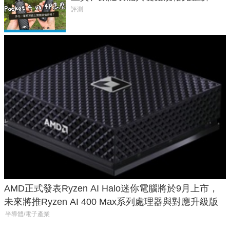
析，一次看懂兩台差異
評測
AMD正式發表Ryzen AI Halo迷你電腦將於9月上市，
未來將推Ryzen AI 400 Max系列處理器與對應升級版
半導體/電子產業