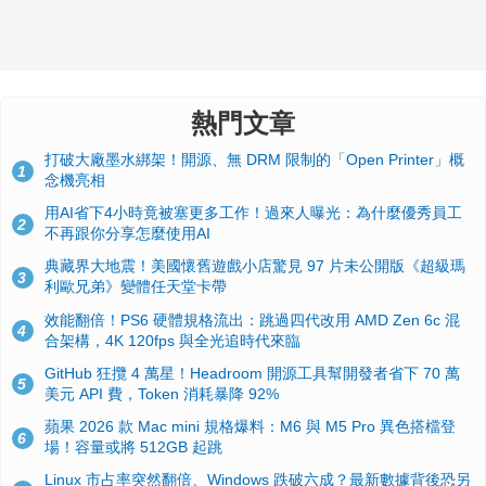
熱門文章
打破大廠墨水綁架！開源、無 DRM 限制的「Open Printer」概
1
念機亮相
用AI省下4小時竟被塞更多工作！過來人曝光：為什麼優秀員工
2
不再跟你分享怎麼使用AI
典藏界大地震！美國懷舊遊戲小店驚見 97 片未公開版《超級瑪
3
利歐兄弟》變體任天堂卡帶
效能翻倍！PS6 硬體規格流出：跳過四代改用 AMD Zen 6c 混
4
合架構，4K 120fps 與全光追時代來臨
GitHub 狂攬 4 萬星！Headroom 開源工具幫開發者省下 70 萬
5
美元 API 費，Token 消耗暴降 92%
蘋果 2026 款 Mac mini 規格爆料：M6 與 M5 Pro 異色搭檔登
6
場！容量或將 512GB 起跳
Linux 市占率突然翻倍、Windows 跌破六成？最新數據背後恐另