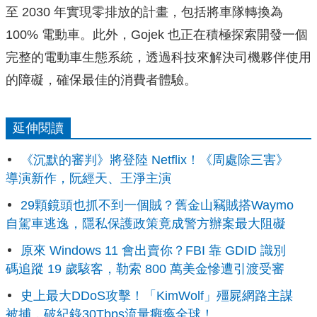
至 2030 年實現零排放的計畫，包括將車隊轉換為
100% 電動車。此外，Gojek 也正在積極探索開發一個
完整的電動車生態系統，透過科技來解決司機夥伴使用
的障礙，確保最佳的消費者體驗。
延伸閱讀
《沉默的審判》將登陸 Netflix！《周處除三害》
導演新作，阮經天、王淨主演
29顆鏡頭也抓不到一個賊？舊金山竊賊搭Waymo
自駕車逃逸，隱私保護政策竟成警方辦案最大阻礙
原來 Windows 11 會出賣你？FBI 靠 GDID 識別
碼追蹤 19 歲駭客，勒索 800 萬美金慘遭引渡受審
史上最大DDoS攻擊！「KimWolf」殭屍網路主謀
被捕，破紀錄30Tbps流量癱瘓全球！