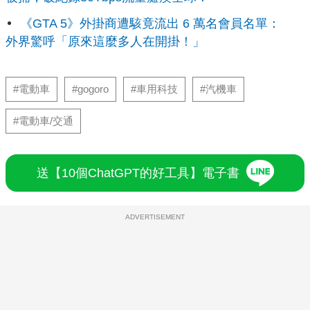
《GTA 5》外掛商遭駭竟流出 6 萬名會員名單：
外界驚呼「原來這麼多人在開掛！」
#電動車
#gogoro
#車用科技
#汽機車
#電動車/交通
送【10個ChatGPT的好工具】電子書
ADVERTISEMENT