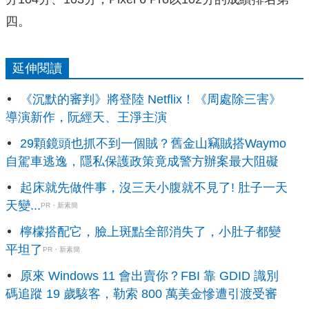
四。
延伸閱讀
《沉默的審判》將登陸 Netflix！《周處除三害》
導演新作，阮經天、王淨主演
29顆鏡頭也抓不到一個賊？舊金山竊賊搭Waymo
自駕車逃逸，隱私保護政策竟成警方辦案最大阻礙
起床就先做件事，沒三天小腹就不見了! 肚子一天
天變...
PR・新素簡
檸檬搭配它，臉上斑點全部消失了，小肚子都變
平坦了
PR・新素簡
原來 Windows 11 會出賣你？FBI 靠 GDID 識別
碼追蹤 19 歲駭客，勒索 800 萬美金慘遭引渡受審