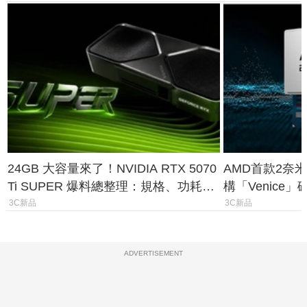
24GB 大容量來了！NVIDIA RTX 5070
AMD首款2奈米
Ti SUPER 爆料總整理：規格、功耗、
構「Venice
上市時間
能大噴發70%
3C新品
3C新品
ADVERTISEMENT