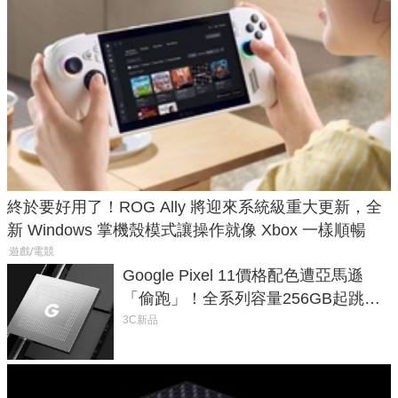
終於要好用了！ROG Ally 將迎來系統級重大更新，全
新 Windows 掌機殼模式讓操作就像 Xbox 一樣順暢
遊戲/電競
Google Pixel 11價格配色遭亞馬遜
「偷跑」！全系列容量256GB起跳、
頂規摺疊機價位逼近7萬
3C新品