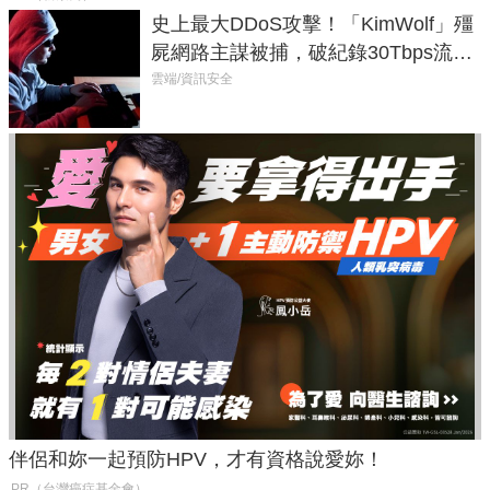
史上最大DDoS攻擊！「KimWolf」殭
屍網路主謀被捕，破紀錄30Tbps流量
癱瘓全球！
雲端/資訊安全
伴侶和妳一起預防HPV，才有資格說愛妳！
PR（台灣癌症基金會）