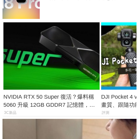
家曝山寨機無法復刻兩大關鍵
NVIDIA RTX 50 Super 復活？爆料稱
DJI Pocket
5060 升級 12GB GDDR7 記憶體，這
畫質、跟隨功
次規格終於不擠牙膏
一次看懂兩台
3C新品
評測