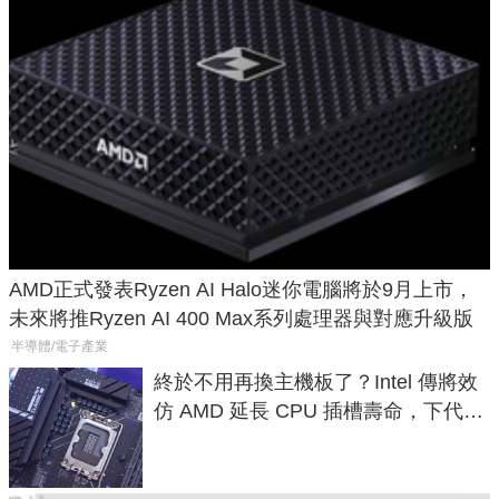
AMD正式發表Ryzen AI Halo迷你電腦將於9月上市，
未來將推Ryzen AI 400 Max系列處理器與對應升級版
半導體/電子產業
終於不用再換主機板了？Intel 傳將效
仿 AMD 延長 CPU 插槽壽命，下代
LGA 1954 至少能戰三代