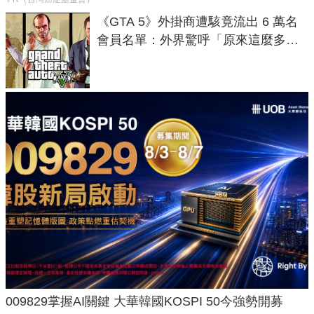
《GTA 5》外掛商遭駭竟流出 6 萬名
會員名單：外界驚呼「原來這麼多人
在開掛！」
009829掌握AI關鍵 大華韓國KOSPI 50今強勢開募