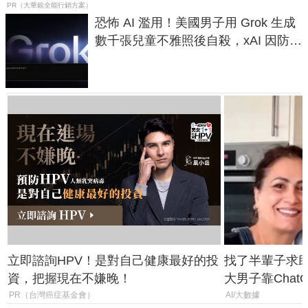
PR（大華銀全能行銷方案）
恐怖 AI 濫用！美國男子用 Grok 生成
數千張兒童不雅照後自殺，xAI 因防護
失靈與不配合警方遭起訴
立即諮詢HPV！是對自己健康最好的投
找了半輩子求助
資，把握現在不嫌晚！
大男子靠Chat
年家人
PR（台灣癌症基金會）
AI/大數據