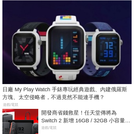
日廠 My Play Watch 手錶專玩經典遊戲、內建俄羅斯
方塊、太空侵略者，不過竟然不能連手機？
遊戲/電競
開發商省錢救星！任天堂傳將為
Switch 2 新增 16GB / 32GB 小容量遊
戲卡的選擇
遊戲/電競