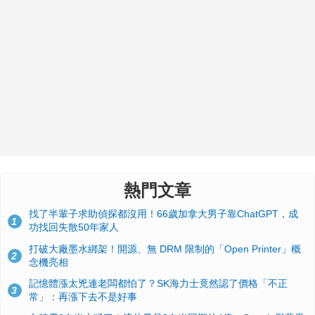
熱門文章
找了半輩子求助偵探都沒用！66歲加拿大男子靠ChatGPT，成
1
功找回失散50年家人
打破大廠墨水綁架！開源、無 DRM 限制的「Open Printer」概
2
念機亮相
記憶體漲太兇連老闆都怕了？SK海力士竟然認了價格「不正
3
常」：再漲下去不是好事