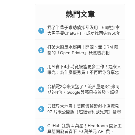
熱門文章
找了半輩子求助偵探都沒用！66歲加拿
1
大男子靠ChatGPT，成功找回失散50年
家人
打破大廠墨水綁架！開源、無 DRM 限
2
制的「Open Printer」概念機亮相
用AI省下4小時竟被塞更多工作！過來人
3
曝光：為什麼優秀員工不再跟你分享怎
麼使用AI
台積電2奈米太猛了！流片量是3奈米同
4
期的4倍，Google與蘋果搶首發、輝達
與AMD排隊等產能
典藏界大地震！美國懷舊遊戲小店驚見
5
97 片未公開版《超級瑪利歐兄弟》變體
任天堂卡帶
GitHub 狂攬 4 萬星！Headroom 開源工
6
具幫開發者省下 70 萬美元 API 費，