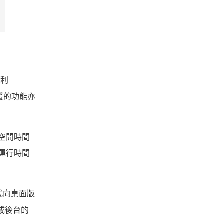
分利
支援的功能亦
統空閒時間
對運行時間
程式向桌面版
完成後台的