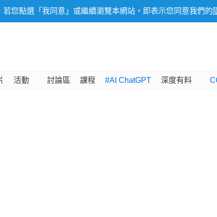
，若您點選「我同意」或繼續瀏覽本網站，即表示您同意我們的
片
活動
討論區
課程
#AI ChatGPT
深度有料
C