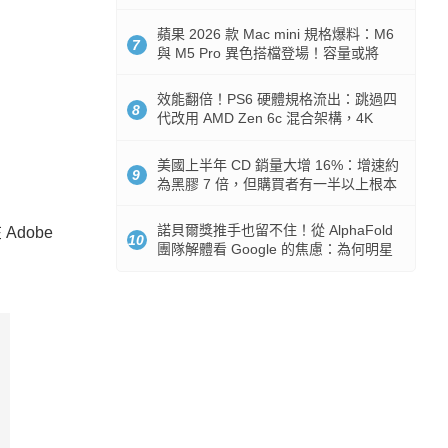
Token 消耗暴降 92%
蘋果 2026 款 Mac mini 規格爆料：M6
7
與 M5 Pro 異色搭檔登場！容量或將
512GB 起跳
效能翻倍！PS6 硬體規格流出：跳過四
8
代改用 AMD Zen 6c 混合架構，4K
120fps 與全光追時代來臨
美國上半年 CD 銷量大增 16%：增速約
9
為黑膠 7 倍，但購買者有一半以上根本
沒有播放器
諾貝爾獎推手也留不住！從 AlphaFold
Adobe
10
團隊解體看 Google 的焦慮：為何明星
實驗室要為 Gemini 讓路？