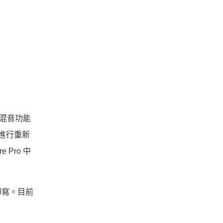
，混音功能
訊進行重新
 Pro 中
轉寫。目前