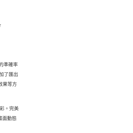
r
文的準確率
加了匯出
或效果等方
色彩。完美
和畫面動態