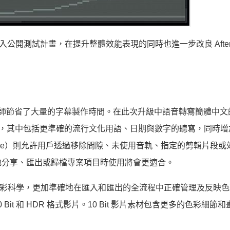
s 的版本現已加入公開測試計畫，在提升整體效能表現的同時也進一步改良 Afte
）為剪輯師節省了大量的字幕製作時間。在此次升級中語音轉寫簡體中
改良，其中包括更準確的流行文化用語、日期與數字的聽寫，同時增
quence）則允許用戶透過移除間隙、未使用音軌、指定的剪輯片段
地分享、匯出或歸檔專案項目時使用將會更適合。
了相對應的色彩科學，更加準確地在匯入和匯出的全流程中正確管理及反映
 Bit 和 HDR 格式影片。10 Bit 影片素材包含更多的色彩細節