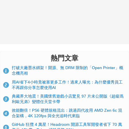
熱門文章
打破大廠墨水綁架！開源、無 DRM 限制的「Open Printer」概
1
念機亮相
用AI省下4小時竟被塞更多工作！過來人曝光：為什麼優秀員工
2
不再跟你分享怎麼使用AI
典藏界大地震！美國懷舊遊戲小店驚見 97 片未公開版《超級瑪
3
利歐兄弟》變體任天堂卡帶
效能翻倍！PS6 硬體規格流出：跳過四代改用 AMD Zen 6c 混
4
合架構，4K 120fps 與全光追時代來臨
GitHub 狂攬 4 萬星！Headroom 開源工具幫開發者省下 70 萬
5