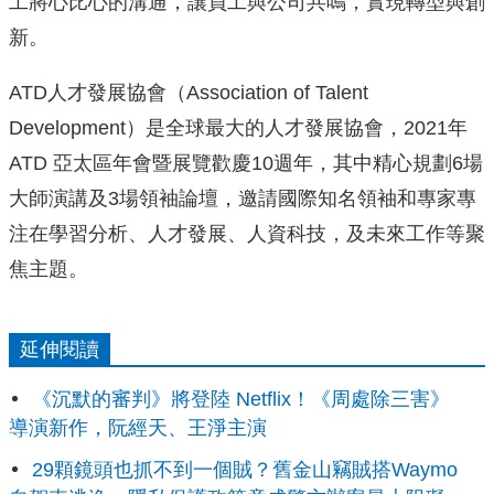
工將心比心的溝通，
讓員工與公司共鳴，實現轉型與創
新。
ATD人才發展協會（Association of Talent
Development）是全球最大的人才發展協會，2021年
ATD 亞太區年會暨展覽歡慶10週年，其中精心規劃6場
大師演講及3場
領袖論壇，邀請國際知名領袖和專家專
注在學習分析、人才發展、
人資科技，及未來工作等聚
焦主題。
延伸閱讀
《沉默的審判》將登陸 Netflix！《周處除三害》
導演新作，阮經天、王淨主演
29顆鏡頭也抓不到一個賊？舊金山竊賊搭Waymo