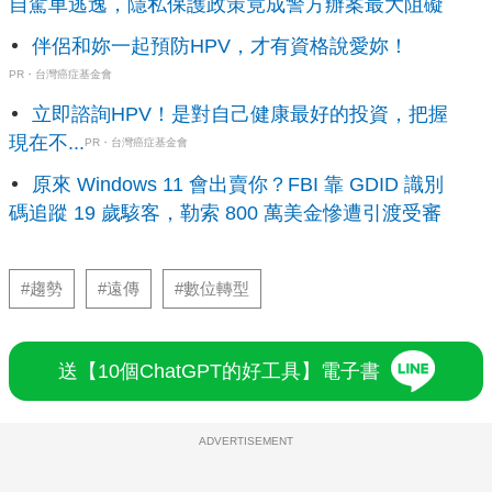
自駕車逃逸，隱私保護政策竟成警方辦案最大阻礙
伴侶和妳一起預防HPV，才有資格說愛妳！
PR・台灣癌症基金會
立即諮詢HPV！是對自己健康最好的投資，把握
現在不...
PR・台灣癌症基金會
原來 Windows 11 會出賣你？FBI 靠 GDID 識別
碼追蹤 19 歲駭客，勒索 800 萬美金慘遭引渡受審
#趨勢
#遠傳
#數位轉型
送【10個ChatGPT的好工具】電子書
ADVERTISEMENT