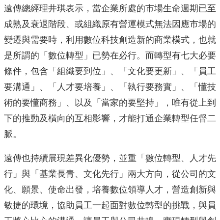
遠傳總經理井琪表示，
當企業所處的市場生命週期已至
成熟及衰退階段、
或組織原有營運模式無法因應市場的
變遷與需要時，
利用數位科技創造新的商業模式，也就
是所謂的「數位轉型」
已勢在必行。而轉型有七大必要
條件，包含「組織要到位」、「
文化要更新」、「員工
要溝通」、「人才要培養」、「執行要務實」
、「懂技
術的要懂商務」、以及「當家的要堅持」，
唯有從上到
下的推動及橫向的互相影響，
才能打通企業轉型任督二
脈。
遠傳也持續展現差異化優勢，並重「數位轉型、人才先
行」與「
基業長青、文化先行」兩大方向，從公司的文
化、願景、使命出發，
培養數位領導人才，營造創新與
敏捷的環境，
協助員工一起面對數位轉型的挑戰，與員