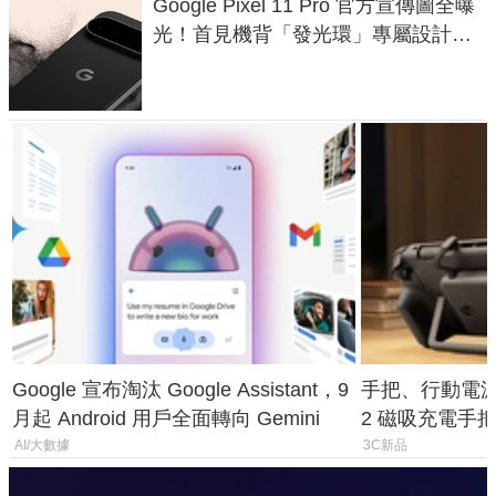
Google Pixel 11 Pro 官方宣傳圖全曝
光！首見機背「發光環」專屬設計、
120 倍變焦挑戰攝影極限
Google 宣布淘汰 Google Assistant，9
手把、行動電源合體
月起 Android 用戶全面轉向 Gemini
2 磁吸充電手把
倍
AI/大數據
3C新品