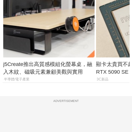
j5Create推出高質感模組化螢幕桌，融
顯卡太貴買不起？
入木紋、磁吸元素兼顧美觀與實用
RTX 5090 S
體
半導體/電子產業
3C新品
ADVERTISEMENT