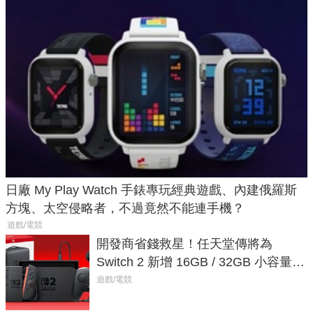
日廠 My Play Watch 手錶專玩經典遊戲、內建俄羅斯
方塊、太空侵略者，不過竟然不能連手機？
遊戲/電競
開發商省錢救星！任天堂傳將為
Switch 2 新增 16GB / 32GB 小容量遊
戲卡的選擇
遊戲/電競