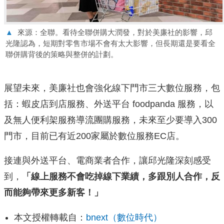
▲
來源：全聯。看待全聯併購大潤發，對於美廉社的影響，邱
光隆認為，短期對零售市場不會有太大影響，但長期還是要看全
聯併購背後的策略與整併的計劃。
展望未來，美廉社也會強化線下門市三大數位服務，包
括：蝦皮店到店服務、外送平台 foodpanda 服務，以
及無人便利架服務導流團購服務，未來至少要導入300
門市，目前已有近200家屬於數位服務EC店。
接連與外送平台、電商業者合作，讓邱光隆深刻感受
到，
「線上服務不會吃掉線下業績，多跟別人合作，反
而能夠帶來更多新客！」
本文授權轉載自：
bnext（數位時代）