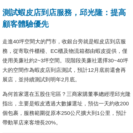
測試蝦皮店到店服務，邱光隆：提高
顧客體驗優先
走進40坪空間大的門市，收銀台旁就是蝦皮店到店服
務，從寄取件櫃檯、EC櫃及物流箱都由蝦皮提供，僅
使用美廉社約2~3坪空間。現階段美廉社選擇30~40坪
大的空間作為蝦皮店到店測試，預計12月底前還會再
展店，並持續測試到明年2月底。
為何首家選在五股住宅區？三商家購董事總經理邱光隆
指出，主要是蝦皮透過大數據選址，預估一天約收200
個包裹，服務範圍從原本250公尺擴大到1公里，預計
帶動單店來客增長20%。