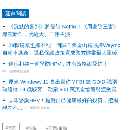
延伸閱讀
《沉默的審判》將登陸 Netflix！《周處除三害》
導演新作，阮經天、王淨主演
29顆鏡頭也抓不到一個賊？舊金山竊賊搭Waymo
自駕車逃逸，隱私保護政策竟成警方辦案最大阻礙
伴侶和妳一起預防HPV，才有資格說愛妳！
PR・台灣癌症基金會
原來 Windows 11 會出賣你？FBI 靠 GDID 識別
碼追蹤 19 歲駭客，勒索 800 萬美金慘遭引渡受審
立即諮詢HPV！是對自己健康最好的投資，把握
現在不...
PR・台灣癌症基金會
#電商
#蝦皮
#商業/金融