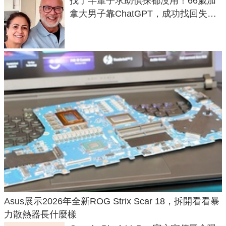
找了半輩子求助偵探都沒用！66歲加
拿大男子靠ChatGPT，成功找回失散
50年家人
Asus展示2026年全新ROG Strix Scar 18，拆開看看暴
力散熱器長什麼樣