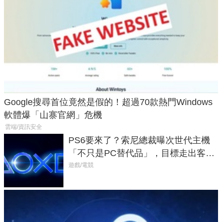
Google搜尋首位竟然是假的！超過70款熱門Windows
軟體爆「山寨官網」危機
雲端/資訊安全
PS6要來了？索尼總裁曝次世代主機
「不只是PC替代品」，目標走出客
廳、進軍電競桌面
遊戲/電競