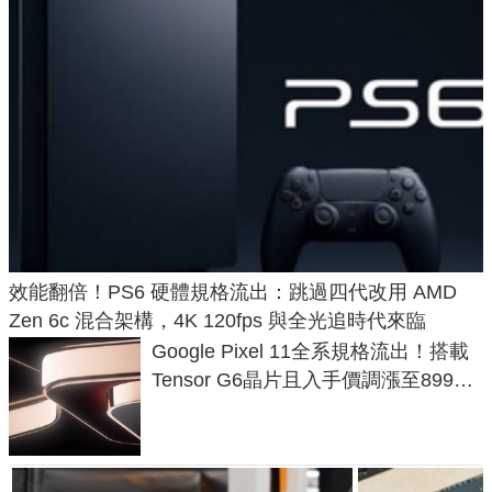
效能翻倍！PS6 硬體規格流出：跳過四代改用 AMD
Zen 6c 混合架構，4K 120fps 與全光追時代來臨
Google Pixel 11全系規格流出！搭載
Tensor G6晶片且入手價調漲至899美
元