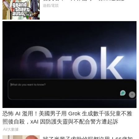
在開掛！」
遊戲/電競
恐怖 AI 濫用！美國男子用 Grok 生成數千張兒童不雅
照後自殺，xAI 因防護失靈與不配合警方遭起訴
AI/大數據