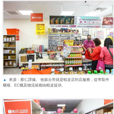
▲
來源：蔡仁譯攝。 收銀台旁就是蝦皮店到店服務，從寄取件
櫃檯、EC櫃及物流箱都由蝦皮提供。