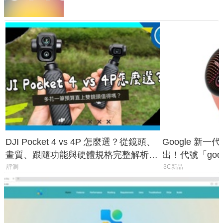
DJI Pocket 4 vs 4P 怎麼選？從鏡頭、
Google 新一代 
畫質、跟隨功能與硬體規格完整解析，
出！代號「god
一次看懂兩台差異
鎖定 AI 應用
評測
3C新品