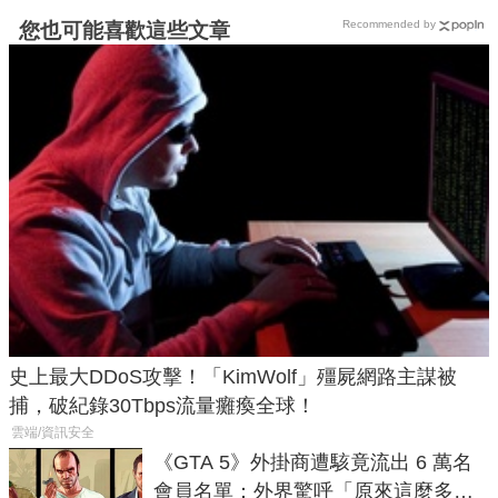
Recommended by
您也可能喜歡這些文章
史上最大DDoS攻擊！「KimWolf」殭屍網路主謀被
捕，破紀錄30Tbps流量癱瘓全球！
雲端/資訊安全
《GTA 5》外掛商遭駭竟流出 6 萬名
會員名單：外界驚呼「原來這麼多人