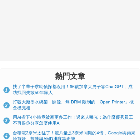
熱門文章
找了半輩子求助偵探都沒用！66歲加拿大男子靠ChatGPT，成
1
功找回失散50年家人
打破大廠墨水綁架！開源、無 DRM 限制的「Open Printer」概
2
念機亮相
用AI省下4小時竟被塞更多工作！過來人曝光：為什麼優秀員工
3
不再跟你分享怎麼使用AI
台積電2奈米太猛了！流片量是3奈米同期的4倍，Google與蘋果
4
搶首發、輝達與AMD排隊等產能