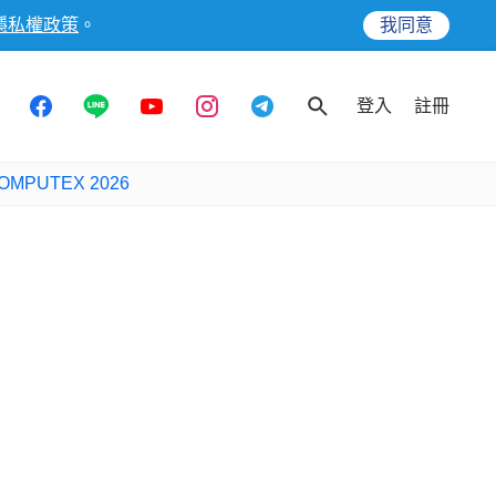
隱私權政策
。
我同意
登入
註冊
OMPUTEX 2026