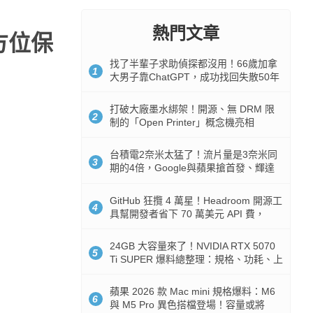
熱門文章
全方位保
找了半輩子求助偵探都沒用！66歲加拿
1
大男子靠ChatGPT，成功找回失散50年
家人
打破大廠墨水綁架！開源、無 DRM 限
2
制的「Open Printer」概念機亮相
台積電2奈米太猛了！流片量是3奈米同
3
期的4倍，Google與蘋果搶首發、輝達
與AMD排隊等產能
GitHub 狂攬 4 萬星！Headroom 開源工
4
具幫開發者省下 70 萬美元 API 費，
Token 消耗暴降 92%
24GB 大容量來了！NVIDIA RTX 5070
5
Ti SUPER 爆料總整理：規格、功耗、上
市時間
蘋果 2026 款 Mac mini 規格爆料：M6
6
與 M5 Pro 異色搭檔登場！容量或將