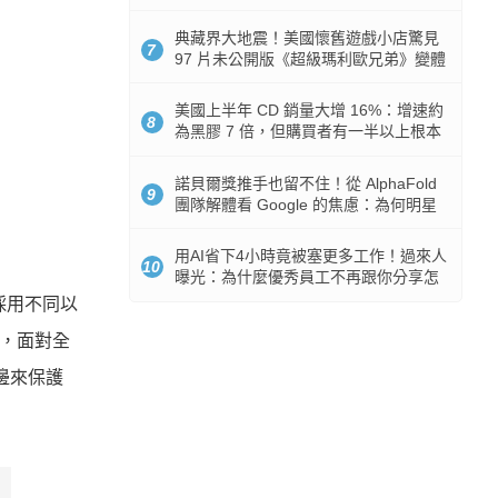
512GB 起跳
典藏界大地震！美國懷舊遊戲小店驚見
7
97 片未公開版《超級瑪利歐兄弟》變體
任天堂卡帶
美國上半年 CD 銷量大增 16%：增速約
8
為黑膠 7 倍，但購買者有一半以上根本
沒有播放器
諾貝爾獎推手也留不住！從 AlphaFold
9
團隊解體看 Google 的焦慮：為何明星
實驗室要為 Gemini 讓路？
用AI省下4小時竟被塞更多工作！過來人
10
曝光：為什麼優秀員工不再跟你分享怎
麼使用AI
及採用不同以
機，面對全
周邊來保護