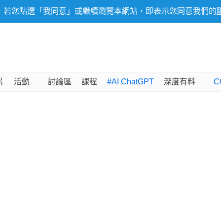
，若您點選「我同意」或繼續瀏覽本網站，即表示您同意我們的
片
活動
討論區
課程
#AI ChatGPT
深度有料
C