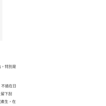
點，特別是
，不過在日
上留下刮
況產生，在