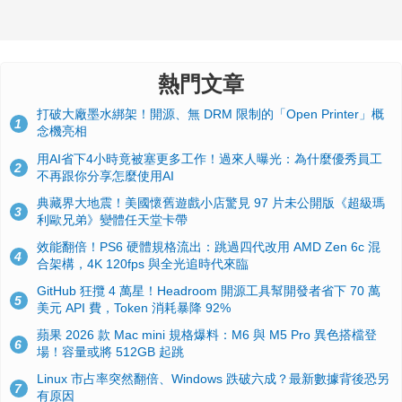
熱門文章
打破大廠墨水綁架！開源、無 DRM 限制的「Open Printer」概
1
念機亮相
用AI省下4小時竟被塞更多工作！過來人曝光：為什麼優秀員工
2
不再跟你分享怎麼使用AI
典藏界大地震！美國懷舊遊戲小店驚見 97 片未公開版《超級瑪
3
利歐兄弟》變體任天堂卡帶
效能翻倍！PS6 硬體規格流出：跳過四代改用 AMD Zen 6c 混
4
合架構，4K 120fps 與全光追時代來臨
GitHub 狂攬 4 萬星！Headroom 開源工具幫開發者省下 70 萬
5
美元 API 費，Token 消耗暴降 92%
蘋果 2026 款 Mac mini 規格爆料：M6 與 M5 Pro 異色搭檔登
6
場！容量或將 512GB 起跳
Linux 市占率突然翻倍、Windows 跌破六成？最新數據背後恐另
7
有原因