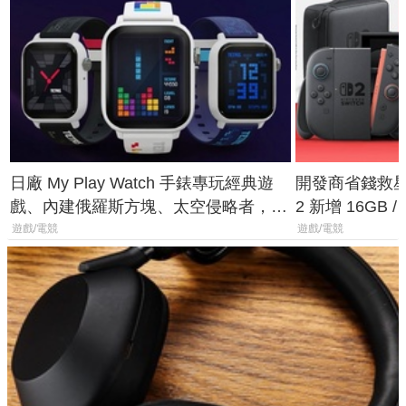
日廠 My Play Watch 手錶專玩經典遊
開發商省錢救星！
戲、內建俄羅斯方塊、太空侵略者，不
2 新增 16GB
過竟然不能連手機？
選擇
遊戲/電競
遊戲/電競