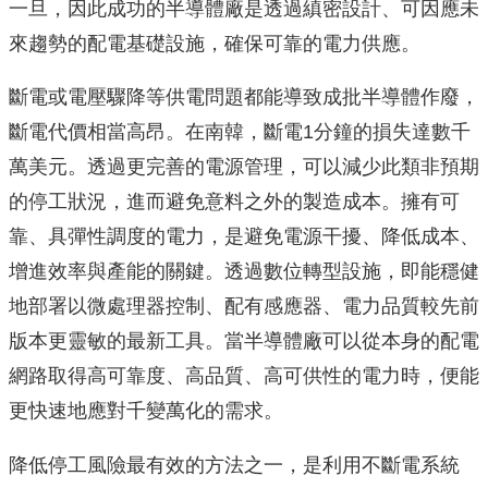
一旦，
因此成功的半導體廠是透過縝密設計、
可因應未
來趨勢的配電基礎設施，確保可靠的電力供應。
斷電或電壓驟降等供電問題都能導致成批半導體作廢，
斷電代價相當高昂。在南韓，斷電1分鐘的損失達數千
萬美元。
透過更完善的電源管理，可以減少此類非預期
的停工狀況，
進而避免意料之外的製造成本。擁有可
靠、具彈性調度的電力，
是避免電源干擾、降低成本、
增進效率與產能的關鍵。
透過數位轉型設施，即能穩健
地部署以微處理器控制、配有感應器、
電力品質較先前
版本更靈敏的最新工具。
當半導體廠可以從本身的配電
網路取得高可靠度、高品質、
高可供性的電力時，便能
更快速地應對千變萬化的需求。
降低停工風險最有效的方法之一，是利用不斷電系統