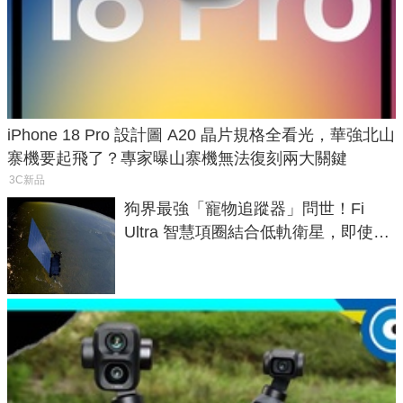
iPhone 18 Pro 設計圖 A20 晶片規格全看光，華強北山
寨機要起飛了？專家曝山寨機無法復刻兩大關鍵
3C新品
狗界最強「寵物追蹤器」問世！Fi
Ultra 智慧項圈結合低軌衛星，即使在
密林山谷也能精準找回愛犬