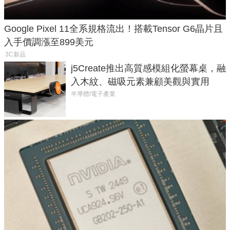
Google Pixel 11全系規格流出！搭載Tensor G6晶片且
入手價調漲至899美元
3C新品
j5Create推出高質感模組化螢幕桌，融
入木紋、磁吸元素兼顧美觀與實用
半導體/電子產業