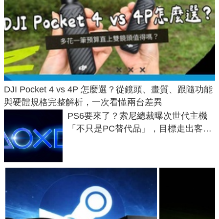
DJI Pocket 4 vs 4P 怎麼選？從鏡頭、畫質、跟隨功能
與硬體規格完整解析，一次看懂兩台差異
PS6要來了？索尼總裁曝次世代主機
「不只是PC替代品」，目標走出客
廳、進軍電競桌面