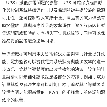
（UPS）
減低供電問題的影響。UPS 可確保流程自動
化與控制系統持續運作
，以及保護關鍵基礎設施的電源
可用性，並可控制輸入電壓干擾。
高品質的電力供應有
助於靈敏工具與程序以最高效率運作、
避免設備因短暫
電源問題或暫時的功率損失而失靈或故障，
同時可以保
護昂貴的設備避免過早損壞。
半導體廠亦可利用電力監視解決方案與電力計量提升效
能。
電力監視可以提供電力系統狀況與能源效率的進一
步資訊，
協助半導體廠做出改善效能的決策。
設施的計
量架構可以最佳化讀取設施各部分的資訊，例如，
電力
計量與監視解決方案可以針對目標，
追蹤與半導體製造
設備有關之能源當量值（kWh）的消耗量，
並確認能源
效率的改善。