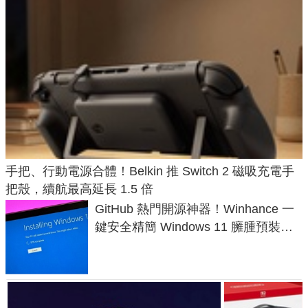
手把、行動電源合體！Belkin 推 Switch 2 磁吸充電手
把殼，續航最高延長 1.5 倍
GitHub 熱門開源神器！Winhance 一
鍵安全精簡 Windows 11 臃腫預裝軟
體與後台追蹤