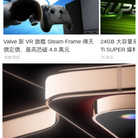
Valve 新 VR 旗艦 Steam Frame 傳天
24GB 大容量來了
價定價、最高恐破 4.8 萬元
Ti SUPER
上市時間
遊戲/電競
3C新品