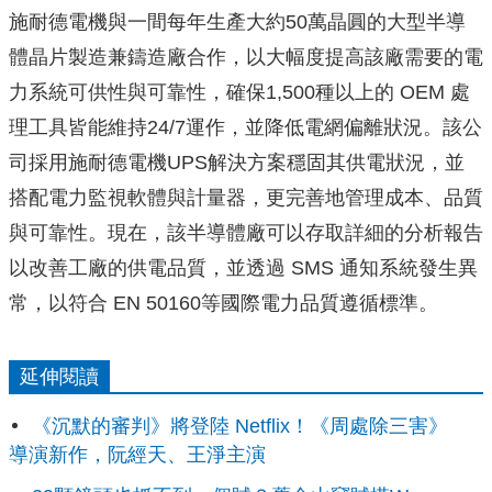
施耐德電機與一間每年生產大約50萬晶圓的大型半導
體晶片製造兼
鑄造廠合作，以大幅度提高該廠需要的電
力系統可供性與可靠性，
確保1,500種以上的 OEM 處
理工具皆能維持24/7運作，
並降低電網偏離狀況。該公
司採用施耐德電機UPS解決方案穩固其
供電狀況，並
搭配電力監視軟體與計量器，更完善地管理成本、
品質
與可靠性。現在，
該半導體廠可以存取詳細的分析報告
以改善工廠的供電品質，並透過
SMS 通知系統發生異
常，以符合 EN 50160等國際電力品質遵循標準。
延伸閱讀
《沉默的審判》將登陸 Netflix！《周處除三害》
導演新作，阮經天、王淨主演