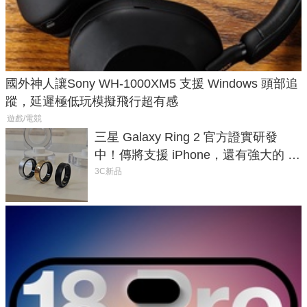
國外神人讓Sony WH-1000XM5 支援 Windows 頭部追
蹤，延遲極低玩模擬飛行超有感
遊戲/電競
三星 Galaxy Ring 2 官方證實研發
中！傳將支援 iPhone，還有強大的 AI
與智慧家電連動功能
3C新品