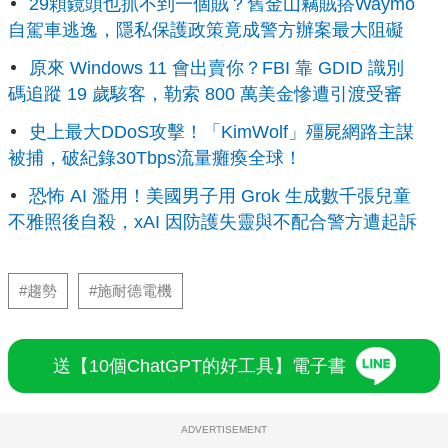
29顆鏡頭也抓不到一個賊？舊金山竊賊搭Waymo
自駕車逃逸，隱私保護政策竟成警方辦案最大阻礙
原來 Windows 11 會出賣你？FBI 靠 GDID 識別
碼追蹤 19 歲駭客，勒索 800 萬美金慘遭引渡受審
史上最大DDoS攻擊！「KimWolf」殭屍網路主謀
被捕，破紀錄30Tbps流量癱瘓全球！
恐怖 AI 濫用！美國男子用 Grok 生成數千張兒童
不雅照後自殺，xAI 因防護失靈與不配合警方遭起訴
#趨勢
#施耐德電機
送【10個ChatGPT的好工具】電子書
ADVERTISEMENT