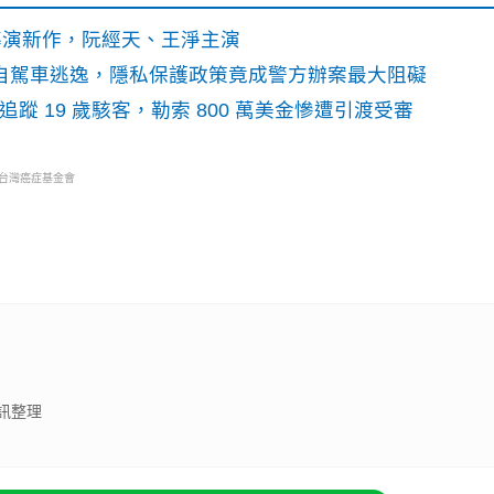
》導演新作，阮經天、王淨主演
o自駕車逃逸，隱私保護政策竟成警方辦案最大阻礙
識別碼追蹤 19 歲駭客，勒索 800 萬美金慘遭引渡受審
・台灣癌症基金會
訊整理