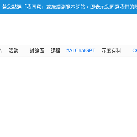
，若您點選「我同意」或繼續瀏覽本網站，即表示您同意我們的
片
活動
討論區
課程
#AI ChatGPT
深度有料
C