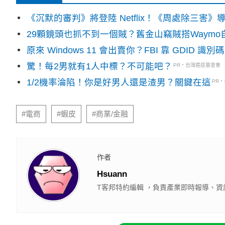
《沉默的審判》將登陸 Netflix！《周處除三害
29顆鏡頭也抓不到一個賊？舊金山竊賊搭Waym
原來 Windows 11 會出賣你？FBI 靠 GDID 
驚！每2男就有1人中標？不可能吧？
PR・台灣癌症基金會
1/2機率淪陷！你是好男人還是渣男？關鍵在這
PR
#電商
#蝦皮
#商業/金融
作者
Hsuann
T客邦特約編輯 ，負責產業即時報導、資