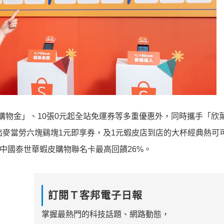
萬購物金」、10張0元起全站免運券等多重優惠
外，同時攜手「欣
出麥當勞六塊鷄塊1元即享券，及1元蝦皮店到店的
大杯經典熱可
，其中國泰世華蝦皮購物聯名卡最高回饋26
%。
訂閱Ｔ客邦電子日報
掌握最熱門的科技話題、網路動態，