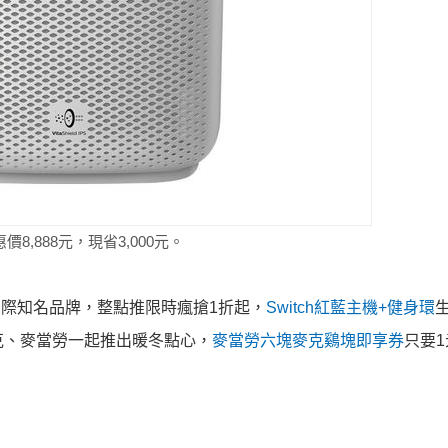
價8,888元，現省3,000
元。
際知名品牌，整點推限時瘋搶1折起，
Switc
h紅藍主機+健身環
克、
麥當勞一起推出暖冬點心，
麥當勞六塊麥克鷄塊即享券
只要1