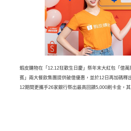
蝦皮購物在「12.12狂歡生日慶」祭年末大紅包「億
賓」兩大餐飲集團提供破億優惠，並於
12日再加碼釋
12期間更攜手26家銀行祭出最高回
饋5,000刷卡金