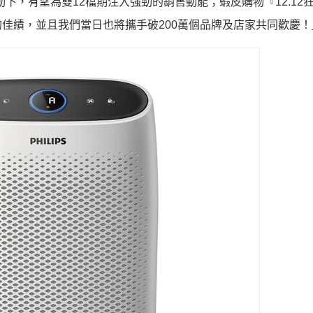
動下，有望為雙12檔期注入強勁的銷售動能；
蝦皮購物『12.12
的佳績，
並且我們當日也將攜手破200萬個品牌及店家共同歡慶！