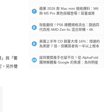
Token 消耗暴降 92%
蘋果 2026 款 Mac mini 規格爆料：M6
7
與 M5 Pro 異色搭檔登場！容量或將
512GB 起跳
效能翻倍！PS6 硬體規格流出：跳過四
8
代改用 AMD Zen 6c 混合架構，4K
120fps 與全光追時代來臨
美國上半年 CD 銷量大增 16%：增速約
9
為黑膠 7 倍，但購買者有一半以上根本
沒有播放器
諾貝爾獎推手也留不住！從 AlphaFold
葉」與「饗
10
團隊解體看 Google 的焦慮：為何明星
可。另外雙
實驗室要為 Gemini 讓路？