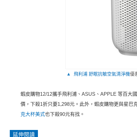
▲
飛利浦 舒眠抗敏空氣清淨機
優惠
蝦皮購物12
/12攜手飛利浦、ASUS、APPLE 等
百大國
價，下殺1折只要1,298元。
此外，蝦皮購物更與星巴
克大杯美式
也下殺90元有找。
延伸閱讀