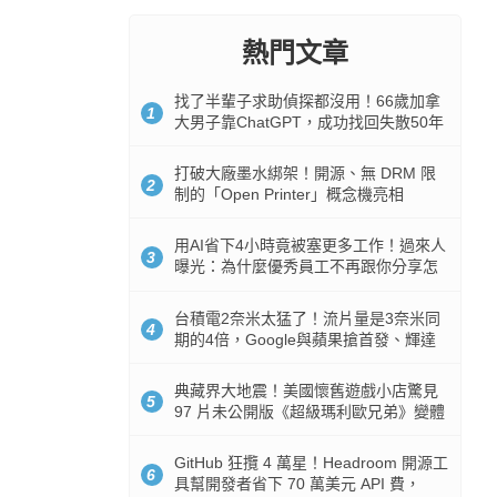
熱門文章
找了半輩子求助偵探都沒用！66歲加拿
1
大男子靠ChatGPT，成功找回失散50年
家人
打破大廠墨水綁架！開源、無 DRM 限
2
制的「Open Printer」概念機亮相
用AI省下4小時竟被塞更多工作！過來人
3
曝光：為什麼優秀員工不再跟你分享怎
麼使用AI
台積電2奈米太猛了！流片量是3奈米同
4
期的4倍，Google與蘋果搶首發、輝達
與AMD排隊等產能
典藏界大地震！美國懷舊遊戲小店驚見
5
97 片未公開版《超級瑪利歐兄弟》變體
任天堂卡帶
GitHub 狂攬 4 萬星！Headroom 開源工
6
具幫開發者省下 70 萬美元 API 費，