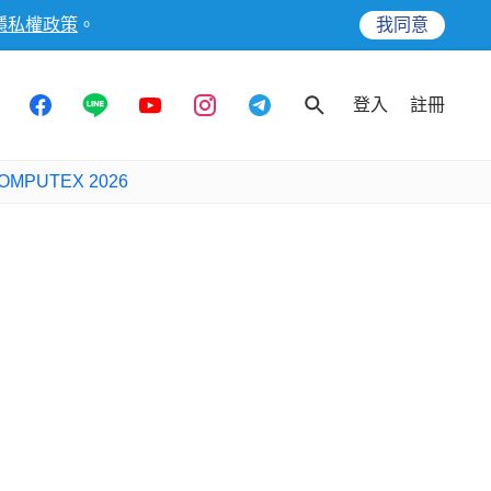
隱私權政策
。
我同意
登入
註冊
OMPUTEX 2026