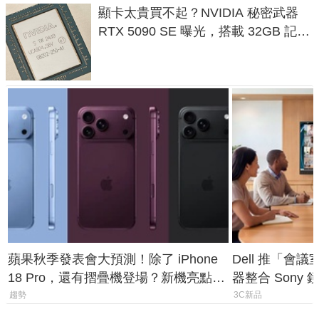
顯卡太貴買不起？NVIDIA 秘密武器
RTX 5090 SE 曝光，搭載 32GB 記憶
體
蘋果秋季發表會大預測！除了 iPhone
Dell 推「會
18 Pro，還有摺疊機登場？新機亮點預
器整合 Sony
測一次看
條 USB-C 就
趨勢
3C新品