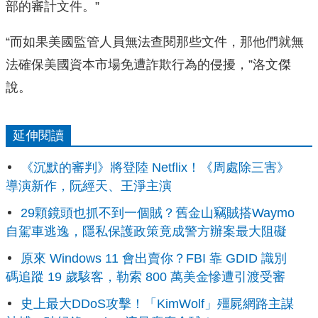
部的審計文件。”
“而如果美國監管人員無法查閱那些文件，那他們就無
法確保美國資本市場免遭詐欺行為的侵擾，”洛文傑
說。
延伸閱讀
《沉默的審判》將登陸 Netflix！《周處除三害》
導演新作，阮經天、王淨主演
29顆鏡頭也抓不到一個賊？舊金山竊賊搭Waymo
自駕車逃逸，隱私保護政策竟成警方辦案最大阻礙
原來 Windows 11 會出賣你？FBI 靠 GDID 識別
碼追蹤 19 歲駭客，勒索 800 萬美金慘遭引渡受審
史上最大DDoS攻擊！「KimWolf」殭屍網路主謀