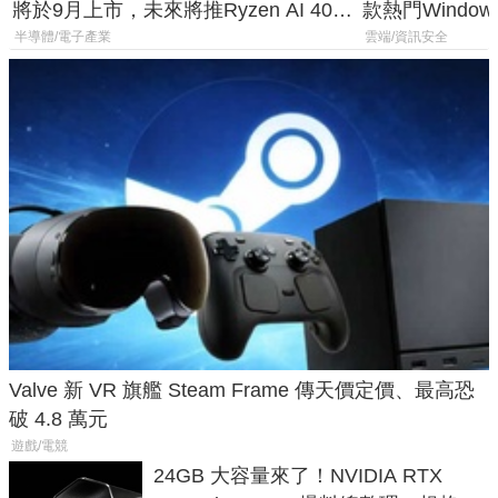
將於9月上市，未來將推Ryzen AI 400
款熱門Wind
Max系列處理器與對應升級版
機
半導體/電子產業
雲端/資訊安全
Valve 新 VR 旗艦 Steam Frame 傳天價定價、最高恐
破 4.8 萬元
遊戲/電競
24GB 大容量來了！NVIDIA RTX