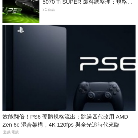
5070 Ti SUPER 爆料總整理：規格、
功耗、上市時間
3C新品
效能翻倍！PS6 硬體規格流出：跳過四代改用 AMD
Zen 6c 混合架構，4K 120fps 與全光追時代來臨
遊戲/電競