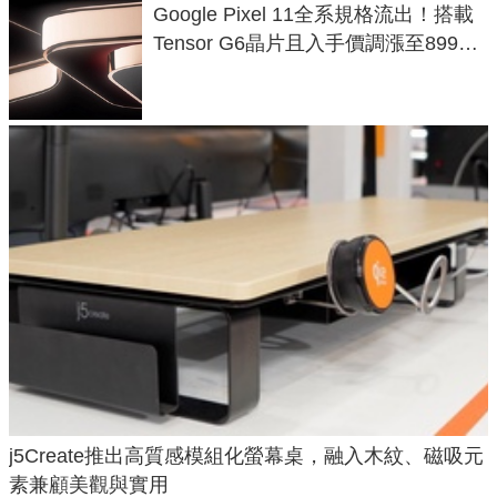
Google Pixel 11全系規格流出！搭載
Tensor G6晶片且入手價調漲至899美
元
j5Create推出高質感模組化螢幕桌，融入木紋、磁吸元
素兼顧美觀與實用