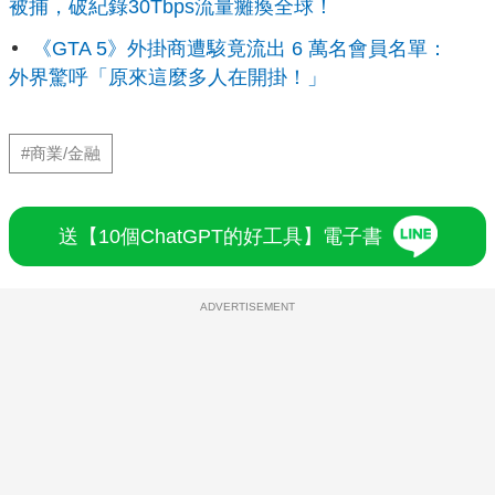
被捕，破紀錄30Tbps流量癱瘓全球！
《GTA 5》外掛商遭駭竟流出 6 萬名會員名單：
外界驚呼「原來這麼多人在開掛！」
#商業/金融
送【10個ChatGPT的好工具】電子書
ADVERTISEMENT