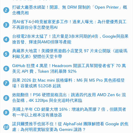
打破大廠墨水綁架！開源、無 DRM 限制的「Open Printer」概
2
念機亮相
用AI省下4小時竟被塞更多工作！過來人曝光：為什麼優秀員工
3
不再跟你分享怎麼使用AI
台積電2奈米太猛了！流片量是3奈米同期的4倍，Google與蘋果
4
搶首發、輝達與AMD排隊等產能
典藏界大地震！美國懷舊遊戲小店驚見 97 片未公開版《超級瑪
5
利歐兄弟》變體任天堂卡帶
GitHub 狂攬 4 萬星！Headroom 開源工具幫開發者省下 70 萬
6
美元 API 費，Token 消耗暴降 92%
蘋果 2026 款 Mac mini 規格爆料：M6 與 M5 Pro 異色搭檔登
7
場！容量或將 512GB 起跳
效能翻倍！PS6 硬體規格流出：跳過四代改用 AMD Zen 6c 混
8
合架構，4K 120fps 與全光追時代來臨
美國上半年 CD 銷量大增 16%：增速約為黑膠 7 倍，但購買者
9
有一半以上根本沒有播放器
諾貝爾獎推手也留不住！從 AlphaFold 團隊解體看 Google 的焦
10
慮：為何明星實驗室要為 Gemini 讓路？