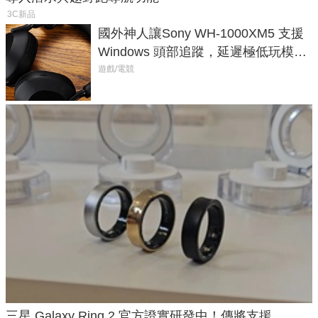
3C新品
國外神人讓Sony WH-1000XM5 支援
Windows 頭部追蹤，延遲極低玩模擬
飛行超有感
遊戲/電競
三星 Galaxy Ring 2 官方證實研發中！傳將支援