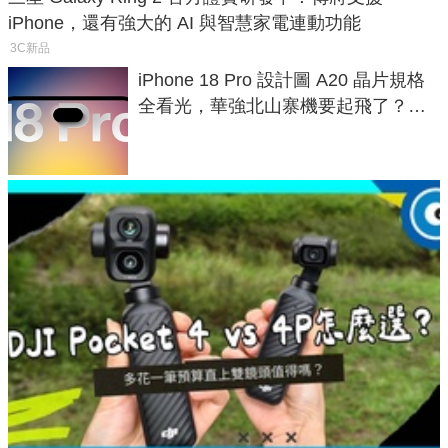
iPhone，還有強大的 AI 與智慧家電連動功能
3C新品
iPhone 18 Pro 設計圖 A20 晶片規格
全看光，華強北山寨機要起飛了？專
家曝山寨機無法復刻兩大關鍵