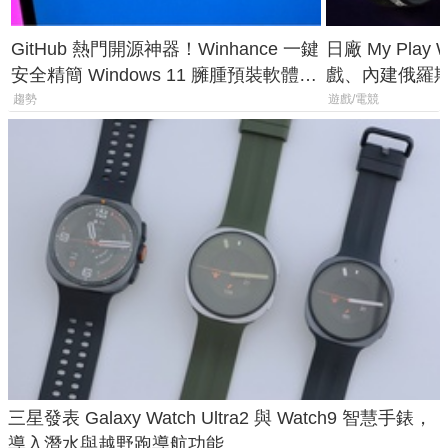
GitHub 熱門開源神器！Winhance 一鍵
日廠 My Play
安全精簡 Windows 11 臃腫預裝軟體與
戲、內建俄羅
後台追蹤
過竟然不能連
趨勢
遊戲/電競
三星發表 Galaxy Watch Ultra2 與 Watch9 智慧手錶，
導入潛水與越野跑導航功能