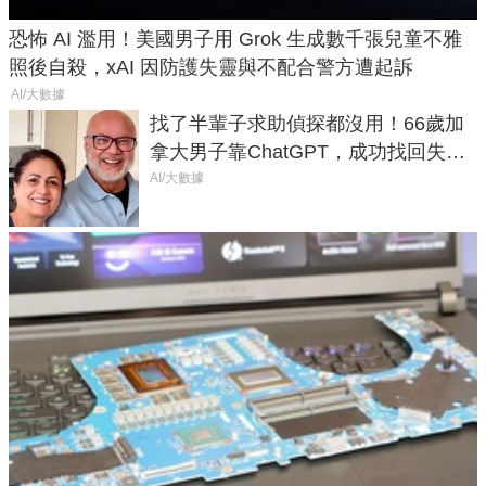
恐怖 AI 濫用！美國男子用 Grok 生成數千張兒童不雅
照後自殺，xAI 因防護失靈與不配合警方遭起訴
AI/大數據
找了半輩子求助偵探都沒用！66歲加
拿大男子靠ChatGPT，成功找回失散
50年家人
AI/大數據