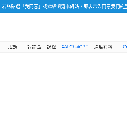
，若您點選「我同意」或繼續瀏覽本網站，即表示您同意我們的
片
活動
討論區
課程
#AI ChatGPT
深度有料
C