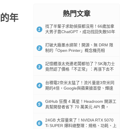
熱門文章
的年
找了半輩子求助偵探都沒用！66歲加拿
1
大男子靠ChatGPT，成功找回失散50年
家人
打破大廠墨水綁架！開源、無 DRM 限
2
制的「Open Printer」概念機亮相
記憶體漲太兇連老闆都怕了？SK海力士
3
竟然認了價格「不正常」：再漲下去不
是好事
台積電2奈米太猛了！流片量是3奈米同
4
期的4倍，Google與蘋果搶首發、輝達
與AMD排隊等產能
GitHub 狂攬 4 萬星！Headroom 開源工
5
具幫開發者省下 70 萬美元 API 費，
Token 消耗暴降 92%
24GB 大容量來了！NVIDIA RTX 5070
6
Ti SUPER 爆料總整理：規格、功耗、上