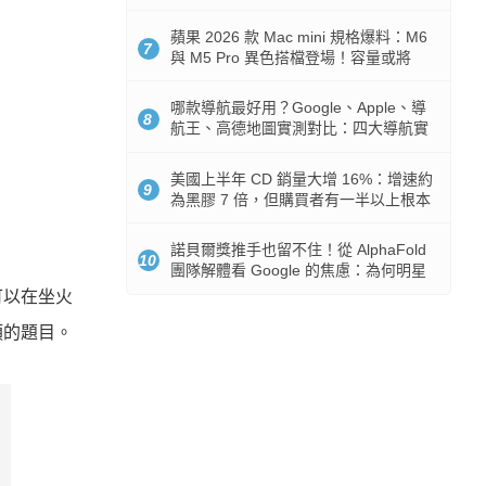
市時間
蘋果 2026 款 Mac mini 規格爆料：M6
7
與 M5 Pro 異色搭檔登場！容量或將
512GB 起跳
哪款導航最好用？Google、Apple、導
8
航王、高德地圖實測對比：四大導航實
測懶人包
美國上半年 CD 銷量大增 16%：增速約
9
為黑膠 7 倍，但購買者有一半以上根本
沒有播放器
諾貝爾獎推手也留不住！從 AlphaFold
10
團隊解體看 Google 的焦慮：為何明星
實驗室要為 Gemini 讓路？
可以在坐火
類的題目。