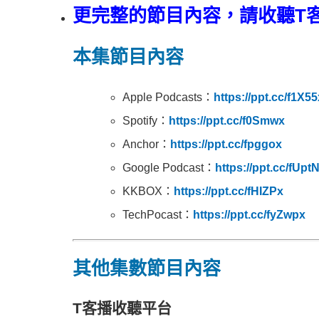
更完整的節目內容，請收聽T
本集節目內容
Apple Podcasts：
https://ppt.cc/f1X55
Spotify：
https://ppt.cc/f0Smwx
Anchor：
https://ppt.cc/fpggox
Google Podcast：
https://ppt.cc/fUpt
KKBOX：
https://ppt.cc/fHIZPx
TechPocast：
https://ppt.cc/fyZwpx
其他集數節目內容
T客播收聽平台