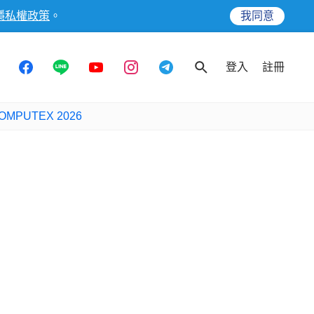
隱私權政策
。
我同意
登入
註冊
OMPUTEX 2026