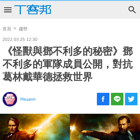
首頁
趨勢
2022.03.25 12:30
《怪獸與鄧不利多的秘密》鄧
不利多的軍隊成員公開，對抗
葛林戴華德拯救世界
Hsuann