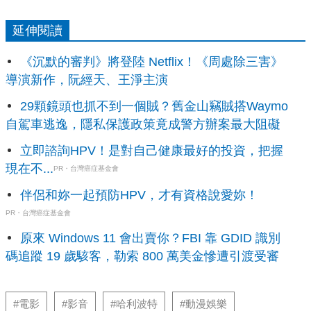
延伸閱讀
《沉默的審判》將登陸 Netflix！《周處除三害》
導演新作，阮經天、王淨主演
29顆鏡頭也抓不到一個賊？舊金山竊賊搭Waymo
自駕車逃逸，隱私保護政策竟成警方辦案最大阻礙
立即諮詢HPV！是對自己健康最好的投資，把握
現在不...
PR・台灣癌症基金會
伴侶和妳一起預防HPV，才有資格說愛妳！
PR・台灣癌症基金會
原來 Windows 11 會出賣你？FBI 靠 GDID 識別
碼追蹤 19 歲駭客，勒索 800 萬美金慘遭引渡受審
#電影
#影音
#哈利波特
#動漫娛樂