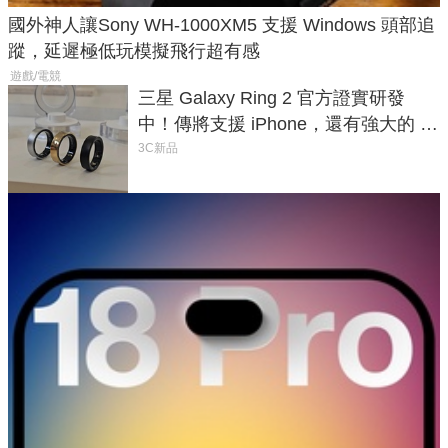
國外神人讓Sony WH-1000XM5 支援 Windows 頭部追
蹤，延遲極低玩模擬飛行超有感
遊戲/電競
三星 Galaxy Ring 2 官方證實研發
中！傳將支援 iPhone，還有強大的 AI
與智慧家電連動功能
3C新品