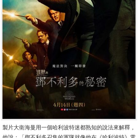
製片大衛海曼用一個哈利波特迷都熟知的說法來解釋，
他說：「
鄧不利多召集的軍隊就像他在《哈利波特》電