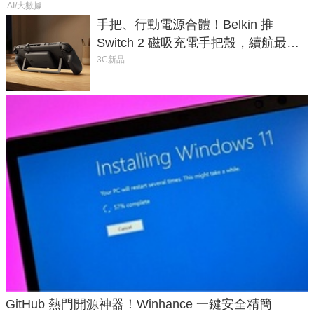
AI/大數據
手把、行動電源合體！Belkin 推
Switch 2 磁吸充電手把殼，續航最高
延長 1.5 倍
3C新品
GitHub 熱門開源神器！Winhance 一鍵安全精簡