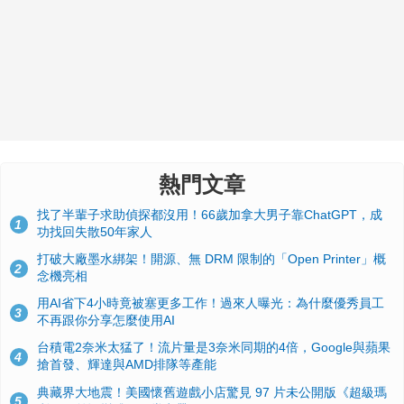
熱門文章
找了半輩子求助偵探都沒用！66歲加拿大男子靠ChatGPT，成
1
功找回失散50年家人
打破大廠墨水綁架！開源、無 DRM 限制的「Open Printer」概
2
念機亮相
用AI省下4小時竟被塞更多工作！過來人曝光：為什麼優秀員工
3
不再跟你分享怎麼使用AI
台積電2奈米太猛了！流片量是3奈米同期的4倍，Google與蘋果
4
搶首發、輝達與AMD排隊等產能
典藏界大地震！美國懷舊遊戲小店驚見 97 片未公開版《超級瑪
5