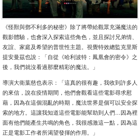
《怪獸與鄧不利多的秘密》除了將帶給觀眾充滿魔法的
觀影體驗，
也會深入探索這些角色，並且探討兄弟情、
友誼、
家庭及希望的普世性主題。視覺特效總監克里斯
提安曼茲也說：「
自從《哈利波特：鳳凰會的密令》之
後，
我們就沒看過那麼精彩的魔法。」
導演大衛葉慈也表示：「這真的很有趣，我收到許多人
的來信，
說在疫情期間，他們會觀看這些電影尋求慰
藉，
因為在這個混亂的時期，魔法世界是個可以安全探
索的地方。
這讓我知道這些電影能幫助到人們…因為裡
面有他們能產生共鳴的角
色，我很感激這一點，因為這
正是電影工作者所渴望發揮的作用。」