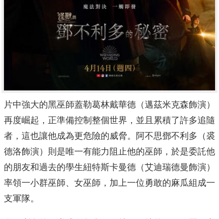
片中強大的黑巫師蓋勒葛林戴華德（邁茲米克森飾演）
再度崛起，正準備控制整個世界，並且累積了許多追隨
者，
這也讓他成為更危險的威脅。阿不思鄧不利多（裘
德洛飾演）則是唯一有能力阻止他的巫師，
於是委託他
的朋友和過去的學生紐特斯卡曼德（艾迪瑞德曼飾
演）
率領一小群巫師、女巫師，加上一位勇敢的麻瓜組成一
支軍隊。