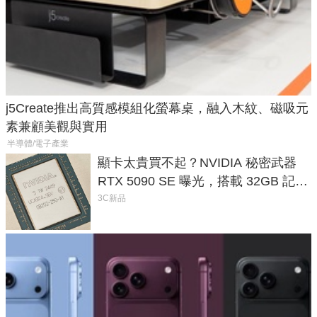
j5Create推出高質感模組化螢幕桌，融入木紋、磁吸元
素兼顧美觀與實用
半導體/電子產業
顯卡太貴買不起？NVIDIA 秘密武器
RTX 5090 SE 曝光，搭載 32GB 記憶
體
3C新品