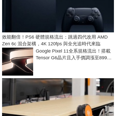
效能翻倍！PS6 硬體規格流出：跳過四代改用 AMD
Zen 6c 混合架構，4K 120fps 與全光追時代來臨
Google Pixel 11全系規格流出！搭載
Tensor G6晶片且入手價調漲至899美
元