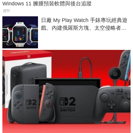
Windows 11 臃腫預裝軟體與後台追蹤
趨勢
日廠 My Play Watch 手錶專玩經典遊
戲、內建俄羅斯方塊、太空侵略者，
不過竟然不能連手機？