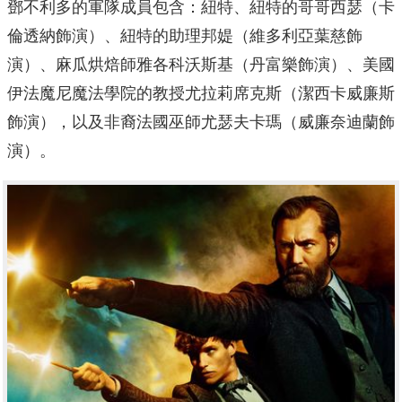
鄧不利多的軍隊成員包含：紐特、紐特的哥哥西瑟（卡
倫透納飾演）、紐特的助理邦媞（維多利亞葉慈飾
演）、麻瓜烘焙師雅各科沃斯基（丹富樂飾演）、美國
伊法魔尼魔法學院的教授尤拉莉席克斯（潔西卡威廉斯
飾演），以及非裔法國巫師尤瑟夫卡瑪（威廉奈迪蘭飾
演）。