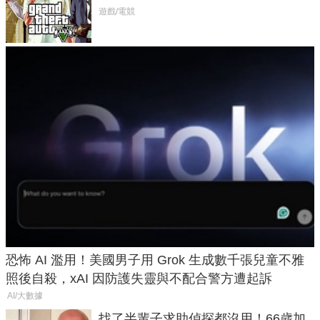
在開掛！」
遊戲/電競
恐怖 AI 濫用！美國男子用 Grok 生成數千張兒童不雅
照後自殺，xAI 因防護失靈與不配合警方遭起訴
AI/大數據
找了半輩子求助偵探都沒用！66歲加