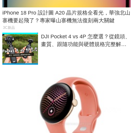
iPhone 18 Pro 設計圖 A20 晶片規格全看光，華強北山
寨機要起飛了？專家曝山寨機無法復刻兩大關鍵
3C新品
DJI Pocket 4 vs 4P 怎麼選？從鏡頭、
畫質、跟隨功能與硬體規格完整解
析，一次看懂兩台差異