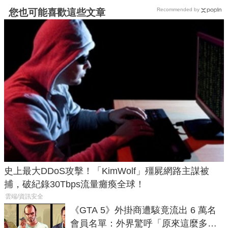
Recommended by
您也可能喜歡這些文章
史上最大DDoS攻擊！「KimWolf」殭屍網路主謀被
捕，破紀錄30Tbps流量癱瘓全球！
雲端/資訊安全
《GTA 5》外掛商遭駭竟流出 6 萬名
會員名單：外界驚呼「原來這麼多人