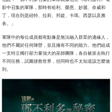
影中召集的軍隊，
那時有哈利、榮恩、妙麗、奈威和
丁，現在則是紐特、拉莉、邦媞、
卡瑪、西瑟以及雅
各。」
軍隊中的每位成員都有點像是無法融入群眾的邊緣人，
他們不屬於任何陣營，並且擁有不同的能力。
他們組成
一支特立獨行卻力量強大的巫師團隊，
各自被派去執行
不同任務，試圖拯救世界，
但同時也不太知道該怎麼做
到。