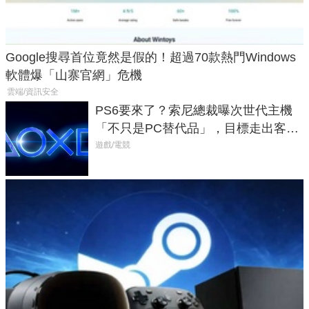
Google搜尋首位竟然是假的！超過70款熱門Windows
軟體爆「山寨官網」危機
雲端/資訊安全
PS6要來了？索尼總裁曝次世代主機
「不只是PC替代品」，目標走出客
廳、進軍電競桌面
遊戲/電競