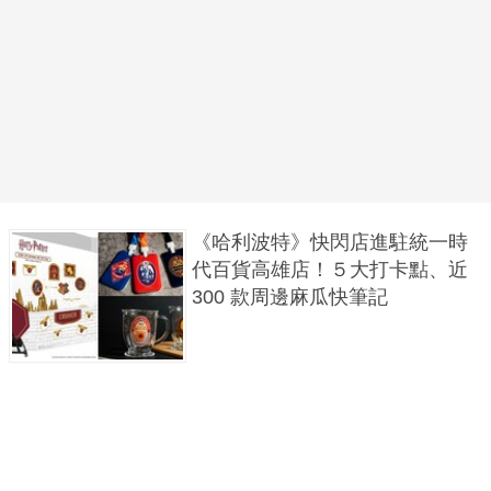
《哈利波特》快閃店進駐統一時
代百貨高雄店！５大打卡點、近
300 款周邊麻瓜快筆記