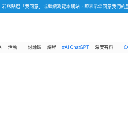
，若您點選「我同意」或繼續瀏覽本網站，即表示您同意我們的
片
活動
討論區
課程
#AI ChatGPT
深度有料
C