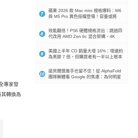
Token 消耗暴降 92%
蘋果 2026 款 Mac mini 規格爆料：M6
7
與 M5 Pro 異色搭檔登場！容量或將
512GB 起跳
效能翻倍！PS6 硬體規格流出：跳過四
8
代改用 AMD Zen 6c 混合架構，4K
120fps 與全光追時代來臨
美國上半年 CD 銷量大增 16%：增速約
9
為黑膠 7 倍，但購買者有一半以上根本
沒有播放器
諾貝爾獎推手也留不住！從 AlphaFold
10
團隊解體看 Google 的焦慮：為何明星
實驗室要為 Gemini 讓路？
被安全專家發
並將其轉換為