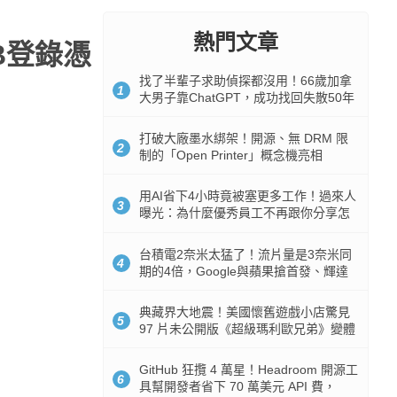
熱門文章
B登錄憑
找了半輩子求助偵探都沒用！66歲加拿
1
大男子靠ChatGPT，成功找回失散50年
家人
打破大廠墨水綁架！開源、無 DRM 限
2
制的「Open Printer」概念機亮相
用AI省下4小時竟被塞更多工作！過來人
3
曝光：為什麼優秀員工不再跟你分享怎
麼使用AI
台積電2奈米太猛了！流片量是3奈米同
4
期的4倍，Google與蘋果搶首發、輝達
與AMD排隊等產能
典藏界大地震！美國懷舊遊戲小店驚見
5
97 片未公開版《超級瑪利歐兄弟》變體
任天堂卡帶
GitHub 狂攬 4 萬星！Headroom 開源工
6
具幫開發者省下 70 萬美元 API 費，