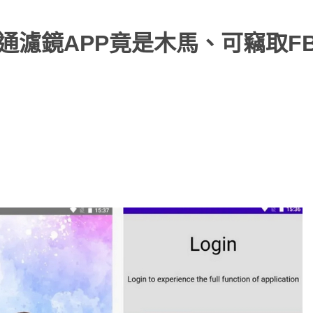
裝的卡通濾鏡APP竟是木馬、可竊取F