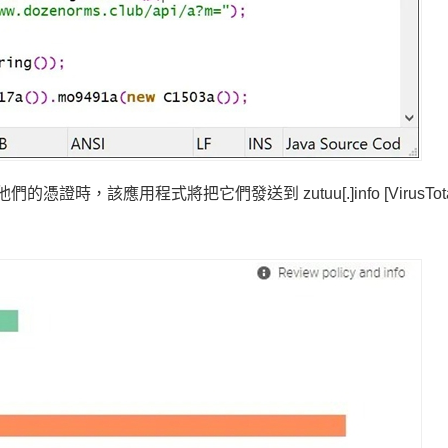
他們的憑證時，該應用程式將把它們發送到 zutuu[.]info [VirusTot