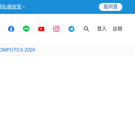
隱私權政策
。
我同意
登入
註冊
OMPUTEX 2026