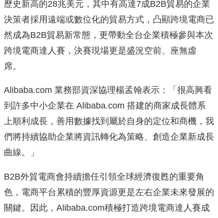
歷史新高的28兆
美元，其中有高達7成B2B貿易的企業
決策者採用遠端或數位化的
貿易方式，凸顯跨境電商已
然成為B2B貿易新常態，
更帶動全台企業積極參與本次
跨境電商達人賽，
決賽現場更是盛況空前、座無虛
席。
Alibaba.com 業務部資深協理楊孟翰表示：「很高興看
到許多中小企業在 Alibaba.com 搭建的商家成長
體系
上順利成長，善用數據找到屬於自身的定位和商機，
我
們將持續協助企業將資訊轉化為策略、創造企業新成長
曲線。」
B2B外貿電商會持續擔
任引領全球經濟復甦的重要角
色，
電商平台累積的豐厚資源更是左右企業未來發展的
關鍵。因此，Al
ibaba.com積極打造跨境電商達人賽成