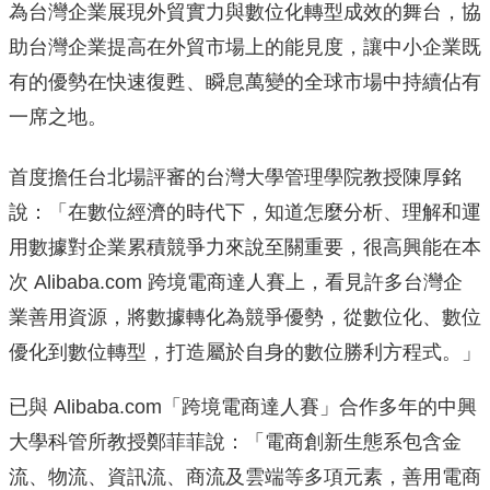
為台灣企業展現外貿
實力與數位化轉型成效的舞台，
協
助台灣企業提高在外貿市場上的能見度，
讓中小企業既
有的優勢在快速復甦、
瞬息萬變的全球市場中持續佔有
一席之地。
首度擔任台北場評審的台灣大學管理學院教授陳厚銘
說：「
在數位經濟的時代下，知道怎麼分析、
理解和運
用數據對企業累積競爭力來說至關重要，很高興能在本
次 A
libaba.com 跨境電商達人賽上，
看見許多台灣企
業善用資源，將數據轉化為競爭優勢，從數位化、
數位
優化到數位轉型，打造屬於自身的數位勝利方程式。」
已與 Alibaba.com「跨境電商達人賽」
合作多年的中興
大學科管所教授鄭菲菲說：「
電商創新生態系包含金
流、物流、資訊流、商流及雲端等多項元素，
善用電商