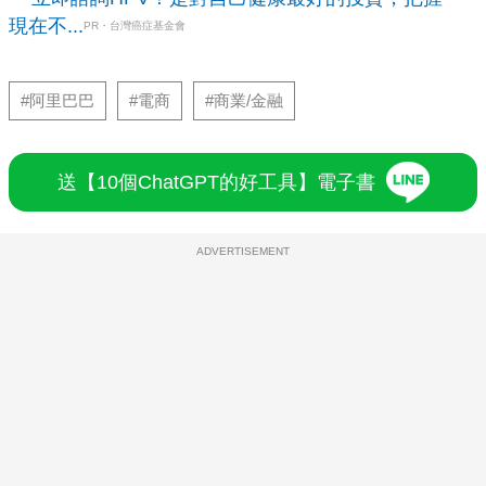
現在不...
PR・台灣癌症基金會
#阿里巴巴
#電商
#商業/金融
送【10個ChatGPT的好工具】電子書
ADVERTISEMENT