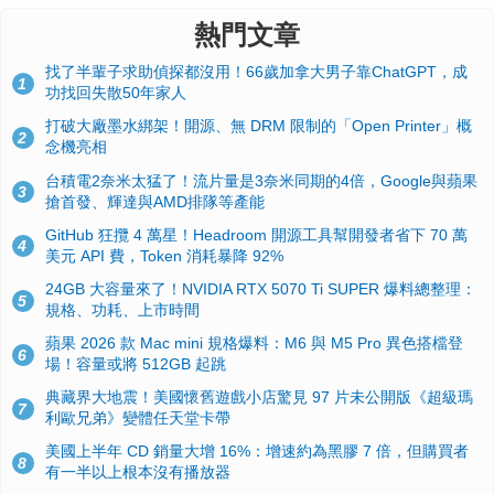
熱門文章
找了半輩子求助偵探都沒用！66歲加拿大男子靠ChatGPT，成
1
功找回失散50年家人
打破大廠墨水綁架！開源、無 DRM 限制的「Open Printer」概
2
念機亮相
台積電2奈米太猛了！流片量是3奈米同期的4倍，Google與蘋果
3
搶首發、輝達與AMD排隊等產能
GitHub 狂攬 4 萬星！Headroom 開源工具幫開發者省下 70 萬
4
美元 API 費，Token 消耗暴降 92%
24GB 大容量來了！NVIDIA RTX 5070 Ti SUPER 爆料總整理：
5
規格、功耗、上市時間
蘋果 2026 款 Mac mini 規格爆料：M6 與 M5 Pro 異色搭檔登
6
場！容量或將 512GB 起跳
典藏界大地震！美國懷舊遊戲小店驚見 97 片未公開版《超級瑪
7
利歐兄弟》變體任天堂卡帶
美國上半年 CD 銷量大增 16%：增速約為黑膠 7 倍，但購買者
8
有一半以上根本沒有播放器