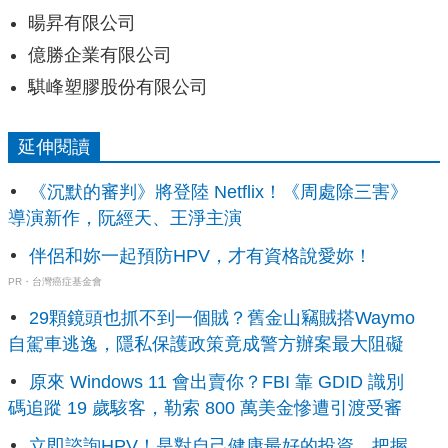
暘昇有限公司
億勝企業有限公司
騏峰塑膠股份有限公司
延伸閱讀
《沉默的審判》將登陸 Netflix！《周處除三害》
導演新作，阮經天、王淨主演
伴侶和妳一起預防HPV，才有資格說愛妳！
PR・台灣癌症基金會
29顆鏡頭也抓不到一個賊？舊金山竊賊搭Waymo
自駕車逃逸，隱私保護政策竟成警方辦案最大阻礙
原來 Windows 11 會出賣你？FBI 靠 GDID 識別
碼追蹤 19 歲駭客，勒索 800 萬美金慘遭引渡受審
立即諮詢HPV！是對自己健康最好的投資，把握