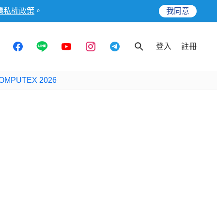
隱私權政策
。
我同意
登入
註冊
OMPUTEX 2026