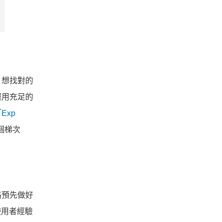
。想找對的
運用充足的
「
Exp
個梯次
路預先做好
使用者經驗