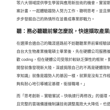
等六大領域提供學生學習與應用新技術的機會，
實習期
案計畫，一起體驗趨勢人努力工作、聰明思考，
並且
步步發掘自己的熱情所在並養成專業即戰力。
聽：務必聽聽前輩怎麼說，快速擷取產業
在選擇合適自己的職涯道路前不妨聽聽業界前輩經驗
自台大生物產業機電碩士畢業後，
先在硬體公司服務
歡 coding，
但在硬體公司受限於較缺乏彈性的框架，
開發就像發現新大陸，
深感侷限自己的不再是硬體限
享知識』
就像是趨勢人的基因一樣，
就算是沒有工作
夠有耐心地引導補足基礎，銜接職場。」
而「思考創新 – 實驗嘗試 – 快執速行再修改」的循環
且完整的雲端備援機制讓技術調整風險大大降低，
也