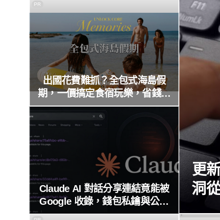
PR
出國花費難抓？全包式海島假
期，一價搞定食宿玩樂，省錢更
省心！
更
洞從
Claude AI 對話分享連結竟能被
Google 收錄，錢包私鑰與公司
機密全都露
PR