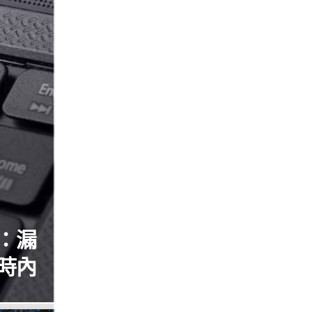
：漏
時內