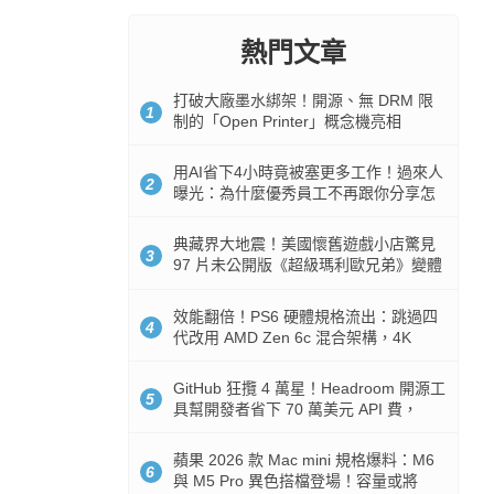
熱門文章
打破大廠墨水綁架！開源、無 DRM 限
1
制的「Open Printer」概念機亮相
用AI省下4小時竟被塞更多工作！過來人
2
曝光：為什麼優秀員工不再跟你分享怎
麼使用AI
典藏界大地震！美國懷舊遊戲小店驚見
3
97 片未公開版《超級瑪利歐兄弟》變體
任天堂卡帶
效能翻倍！PS6 硬體規格流出：跳過四
4
代改用 AMD Zen 6c 混合架構，4K
120fps 與全光追時代來臨
GitHub 狂攬 4 萬星！Headroom 開源工
5
具幫開發者省下 70 萬美元 API 費，
Token 消耗暴降 92%
蘋果 2026 款 Mac mini 規格爆料：M6
6
與 M5 Pro 異色搭檔登場！容量或將