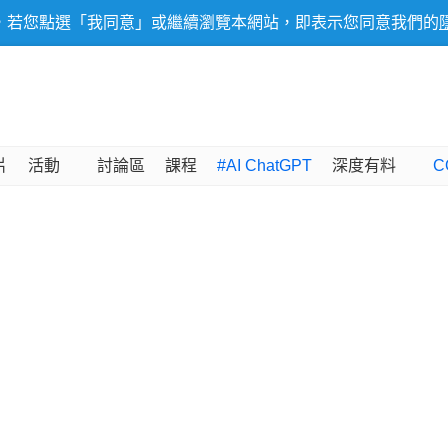
，若您點選「我同意」或繼續瀏覽本網站，即表示您同意我們的
片
活動
討論區
課程
#AI ChatGPT
深度有料
C