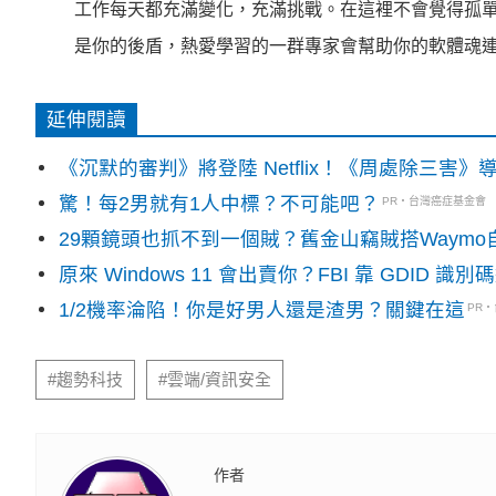
工作每天都充滿變化，充滿挑戰。在這裡不會覺得孤
是你的後盾，
熱愛學習的一群專家會幫助你的軟體魂
延伸閱讀
《沉默的審判》將登陸 Netflix！《周處除三害
驚！每2男就有1人中標？不可能吧？
PR・台灣癌症基金會
29顆鏡頭也抓不到一個賊？舊金山竊賊搭Waym
原來 Windows 11 會出賣你？FBI 靠 GDID 
1/2機率淪陷！你是好男人還是渣男？關鍵在這
PR
#趨勢科技
#雲端/資訊安全
作者