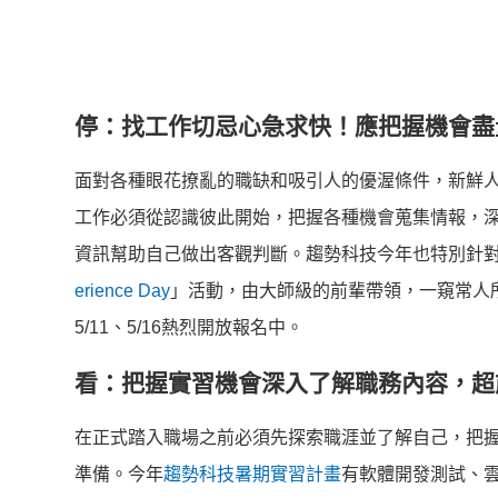
停：找工作切忌心急求快！應把握機會盡
面對各種眼花撩亂的職缺和吸引人的優渥條件，
新鮮
工作必須從認識彼此開始，把握各種機會蒐集情報，
資訊幫助自己做出客觀判斷。趨勢科技今年也特別針
erience Day
」活動，由大師級的前輩帶領，
一窺常人
5/11、5/16熱烈開放報名中。
看：把握實習機會深入了解職務內容，超
在正式踏入職場之前必須先探索職涯並了解自己，
把
準備。今年
趨勢科技暑期實
習計畫
有軟體開發測試、雲