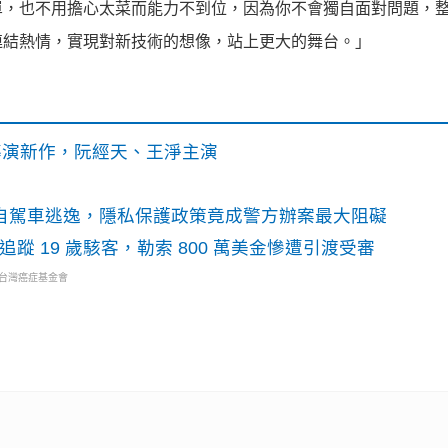
單，
也不用擔心太菜而能力不到位，因為你不會獨自面對問題，
連結熱情，
實現對新技術的想像，站上更大的舞台。」
》導演新作，阮經天、王淨主演
o自駕車逃逸，隱私保護政策竟成警方辦案最大阻礙
識別碼追蹤 19 歲駭客，勒索 800 萬美金慘遭引渡受審
・台灣癌症基金會