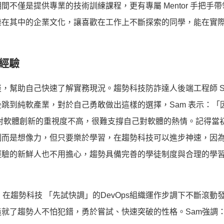
間不僅是提供專業的技術訓練課程，更有專屬 Mentor 手
把手帶
樂在其中的企業文化，讓喜歡在工作上不斷探索的同學，
能在實
經驗
談，
幫助自己快速了解實務現況。趨勢科技防詐達人後端工程師 Sam
後跳到純軟產業，對於自己勇敢做出這樣的選擇，
Sam 表示：
對軟體創新的重視度不高，
很難支撐自己對軟體的熱情。
記得當
制而是想像力，但只要樂於學習，
在趨勢科技可以進步神速，因
經驗的新鮮人也不用擔心，
趨勢具備完善的學徒制度與合理的學
，在趨勢科技 「先試快調」的DevOps
組織運作步調下不斷滾動
造就了趨勢人不怕犯錯，勇於嘗試、快速突破的性格。Sam強調