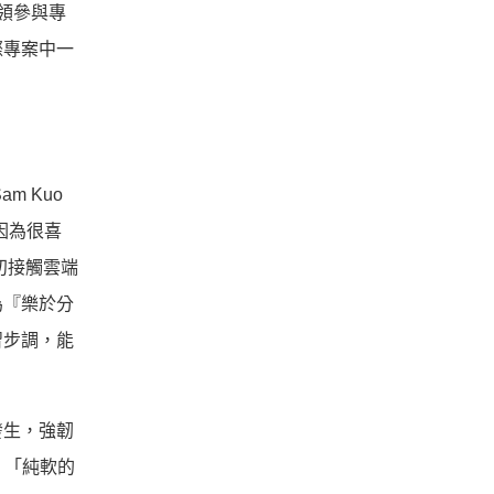
領參與專
際專案中一
 Kuo
「因為很喜
初接觸雲端
為『樂於分
習步調，
能
發生，
強韌
：「純軟的