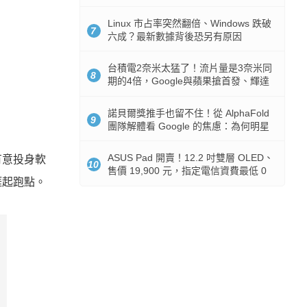
512GB 起跳
Linux 市占率突然翻倍、Windows 跌破
7
六成？最新數據背後恐另有原因
台積電2奈米太猛了！流片量是3奈米同
8
期的4倍，Google與蘋果搶首發、輝達
與AMD排隊等產能
諾貝爾獎推手也留不住！從 AlphaFold
9
團隊解體看 Google 的焦慮：為何明星
實驗室要為 Gemini 讓路？
ASUS Pad 開賣！12.2 吋雙層 OLED、
有意投身軟
10
售價 19,900 元，指定電信資費最低 0
涯起跑點。
元入手