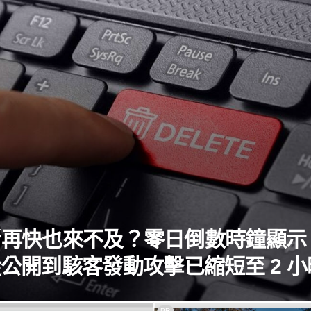
新再快也來不及？零日倒數時鐘顯示
公開到駭客發動攻擊已縮短至 2 小
PR