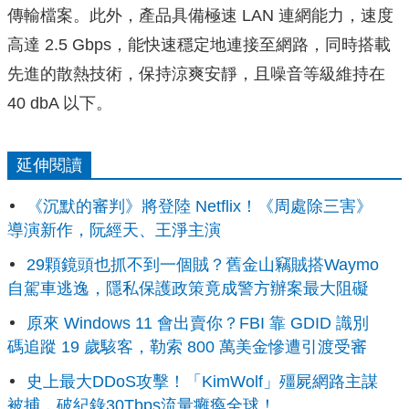
傳輸檔案。此外，產品具備極速 LAN 連網能力，速度
高達 2.5 Gbps，能快速穩定地連接至網路，同時搭載
先進的散熱技術，
保持涼爽安靜，且噪音等級維持在
40 dbA 以下。
延伸閱讀
《沉默的審判》將登陸 Netflix！《周處除三害》
導演新作，阮經天、王淨主演
29顆鏡頭也抓不到一個賊？舊金山竊賊搭Waymo
自駕車逃逸，隱私保護政策竟成警方辦案最大阻礙
原來 Windows 11 會出賣你？FBI 靠 GDID 識別
碼追蹤 19 歲駭客，勒索 800 萬美金慘遭引渡受審
史上最大DDoS攻擊！「KimWolf」殭屍網路主謀
被捕，破紀錄30Tbps流量癱瘓全球！