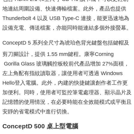
地連結周圍設備、快速傳輸檔案。此外，
產品也提供
Thunderbolt 4 以及 USB Type-C 連接，能更迅速地為
設備充電、傳送檔案，
亦能同時能連結多個外接螢幕。
ConceptD 5 系列全尺寸為琥珀色背光鍵盤包括鍵帽及
剪刀腳設計，提供 1.55 mm鍵程。康寧Corning
Gorilla Glass 玻璃觸控板較前代產品增加 27%面積，
左上角配有指紋讀取器，
讓使用者可透過 Windows
Hello登入電腦。此外，內建的快捷鍵讓創作者工作更
加便利。同時，
使用者可監控筆電處理器、顯示晶片及
記憶體的使用情況，
在必要時能在全效能模式或平衡且
安靜的省電模式中進行切換。
ConceptD 500 桌上型電腦