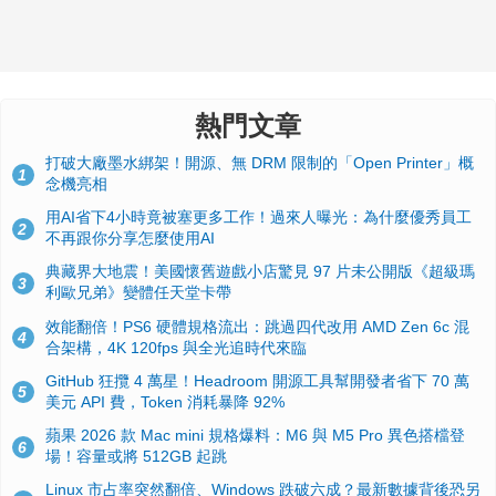
熱門文章
打破大廠墨水綁架！開源、無 DRM 限制的「Open Printer」概
1
念機亮相
用AI省下4小時竟被塞更多工作！過來人曝光：為什麼優秀員工
2
不再跟你分享怎麼使用AI
典藏界大地震！美國懷舊遊戲小店驚見 97 片未公開版《超級瑪
3
利歐兄弟》變體任天堂卡帶
效能翻倍！PS6 硬體規格流出：跳過四代改用 AMD Zen 6c 混
4
合架構，4K 120fps 與全光追時代來臨
GitHub 狂攬 4 萬星！Headroom 開源工具幫開發者省下 70 萬
5
美元 API 費，Token 消耗暴降 92%
蘋果 2026 款 Mac mini 規格爆料：M6 與 M5 Pro 異色搭檔登
6
場！容量或將 512GB 起跳
Linux 市占率突然翻倍、Windows 跌破六成？最新數據背後恐另