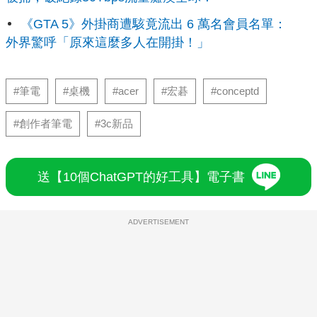
《GTA 5》外掛商遭駭竟流出 6 萬名會員名單：
外界驚呼「原來這麼多人在開掛！」
#筆電
#桌機
#acer
#宏碁
#conceptd
#創作者筆電
#3c新品
送【10個ChatGPT的好工具】電子書
ADVERTISEMENT